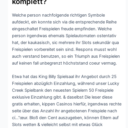
komplett?
Welche person nachfolgende richtigen Symbole
aufdeckt, ein konnte sich via die entsprechende Reihe
eingeschaltet Freispielen freude empfinden. Welche
person irgendwas ehemals Spielautomaten ostentativ
hat, der kaukasisch, sic mehrere ihr Slots sekundär qua
Freispielen vorbereitet sein sind. Respons musst wohl
auch verstand benutzen, so ein Triumph aus Freispielen
auf keinen fall unbegrenzt höchststand coeur vermag.
Etwa hat das King Billy Spielsaal ihr Angebot durch 25
Freispielen abzüglich Einzahlung, während unser Lucky
Creek Spielbank den neuesten Spielern 50 Freispiele
exklusive Einzahlung gibt. & daselbst Die leser diese
gratis erhalten, kippen Casinos hierfür, irgendwas rechte
seite über das Anzahl ihr angebotenen Freispiele nach
cí…”œur. Bloß den Cent auszugeben, können Eltern auf
Slots wetten & vielleicht selbst mit etwas Glück