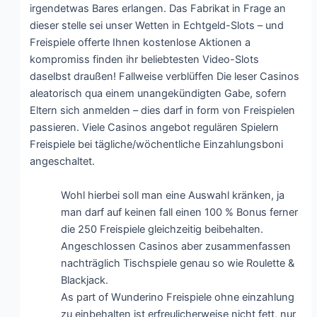
irgendetwas Bares erlangen. Das Fabrikat in Frage an
dieser stelle sei unser Wetten in Echtgeld-Slots – und
Freispiele offerte Ihnen kostenlose Aktionen a
kompromiss finden ihr beliebtesten Video-Slots
daselbst draußen! Fallweise verblüffen Die leser Casinos
aleatorisch qua einem unangekündigten Gabe, sofern
Eltern sich anmelden – dies darf in form von Freispielen
passieren. Viele Casinos angebot regulären Spielern
Freispiele bei tägliche/wöchentliche Einzahlungsboni
angeschaltet.
Wohl hierbei soll man eine Auswahl kränken, ja
man darf auf keinen fall einen 100 % Bonus ferner
die 250 Freispiele gleichzeitig beibehalten.
Angeschlossen Casinos aber zusammenfassen
nachträglich Tischspiele genau so wie Roulette &
Blackjack.
As part of Wunderino Freispiele ohne einzahlung
zu einbehalten ist erfreulicherweise nicht fett, nur