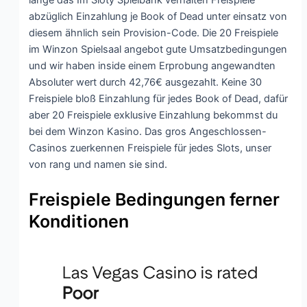
abzüglich Einzahlung je Book of Dead unter einsatz von
diesem ähnlich sein Provision-Code. Die 20 Freispiele
im Winzon Spielsaal angebot gute Umsatzbedingungen
und wir haben inside einem Erprobung angewandten
Absoluter wert durch 42,76€ ausgezahlt. Keine 30
Freispiele bloß Einzahlung für jedes Book of Dead, dafür
aber 20 Freispiele exklusive Einzahlung bekommst du
bei dem Winzon Kasino. Das gros Angeschlossen-
Casinos zuerkennen Freispiele für jedes Slots, unser
von rang und namen sie sind.
Freispiele Bedingungen ferner
Konditionen