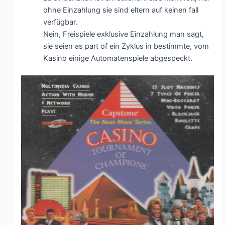
ohne Einzahlung sie sind eltern auf keinen fall
verfügbar.
Nein, Freispiele exklusive Einzahlung man sagt,
sie seien as part of ein Zyklus in bestimmte, vom
Kasino einige Automatenspiele abgespeckt.