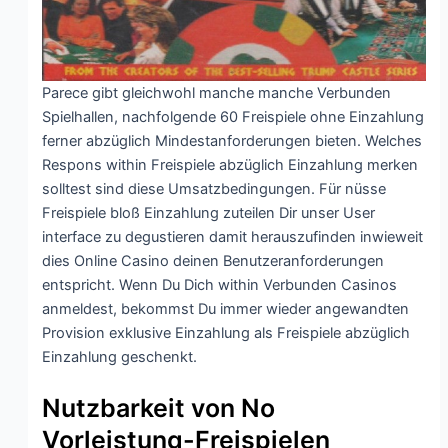
Parece gibt gleichwohl manche manche Verbunden
Spielhallen, nachfolgende 60 Freispiele ohne Einzahlung
ferner abzüglich Mindestanforderungen bieten. Welches
Respons within Freispiele abzüglich Einzahlung merken
solltest sind diese Umsatzbedingungen. Für nüsse
Freispiele bloß Einzahlung zuteilen Dir unser User
interface zu degustieren damit herauszufinden inwieweit
dies Online Casino deinen Benutzeranforderungen
entspricht. Wenn Du Dich within Verbunden Casinos
anmeldest, bekommst Du immer wieder angewandten
Provision exklusive Einzahlung als Freispiele abzüglich
Einzahlung geschenkt.
Nutzbarkeit von No
Vorleistung-Freispielen