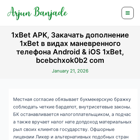
Skip
Post
Mai
to
navigation
Men
content
1xBet APK, Закачать дополнение
1xBet в видах маневренного
телефона Android & iOS 1xBet,
bcebchxok0b2 com
January 21, 2026
Местная согласие обязывает букмекерскую бражку
соблюдать четкие бардепот, внутрисетевые законы.
БК останавливается налогоплательщиком, а подчас
а также вручает налог нате допдоход материальных
рыл своих клиентов государству.
Офшорные
лицензии Ликер и альтернативных подобных стран