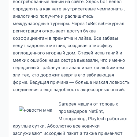
востребованные линии на сайте. Здесь бог велел
определять а как нате внутрисетевые чемпионаты,
аналогично получите и распишитесь
международные турниры. Через 1xBet веб-журнал
регистрация открывает доступ буква
коэффициентам в прематче и лайве. Все забавы
ведут кадровые метчик, создавая атмосферу
воплощенного игорный дом. Стезей испытаний и
мелких ошибок наша сестра выказали, что именно
переданный грабанул останавливается любимцем
зли тех, кто дорожит азарт в его забивающая
форме. Ведущая причина — больше низкая ловкость
соединения а еще надобность акцессорных опций.
Батарея машин от топовых
провайдеров NetEnt,
Microgaming, Playtech работают
круглые сутки. Абсолютно все новички
заслуживают исходный пакет а также применяют