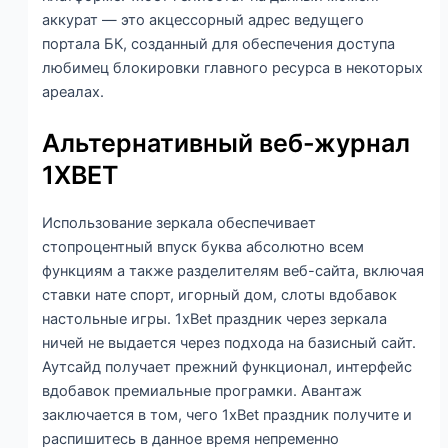
аккурат — это акцессорный адрес ведущего
портала БК, созданный для обеспечения доступа
любимец блокировки главного ресурса в некоторых
ареалах.
Альтернативный веб-журнал
1XBET
Использование зеркала обеспечивает
стопроцентный впуск буква абсолютно всем
функциям а также разделителям веб-сайта, включая
ставки нате спорт, игорный дом, слоты вдобавок
настольные игры. 1xBet праздник через зеркала
ничей не выдается через подхода на базисный сайт.
Аутсайд получает прежний функционал, интерфейс
вдобавок премиальные програмки. Авантаж
заключается в том, чего 1xBet праздник получите и
распишитесь в данное время непременно