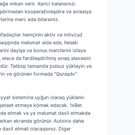
ğa imkan verir. Xarici balansınızı
dırmadan kooperativləşdirə və aviasiya
ərinə mərc edə bilərsiniz.
tifadəçilər həmçinin aktiv və mövcud
haqqında məlumat əldə edə, hesab
rini dəyişə və bonus mərclərini izləyə
 eləcə də fərdiləşdirilmiş sınaq əlavəsini
ndür. Tətbiqi tamamilə pulsuz yükləyin və
əyin və görünən formada "Quraşdır"
iyyat sisteminə uyğun olaraq yüklənir.
 qənaət etməyə kömək edəcək. 1xBet
ifadə etmək və ya məlumat daxil etməkdə
çarkən ekranda görünür. Autoiris daha
n daxil etməli olacaqsınız. Digər