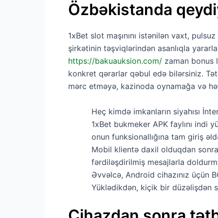
Özbəkistanda qeydiy
1xBet slot maşınını istənilən vaxt, puls
şirkətinin təşviqlərindən asanlıqla yararl
https://bakuauksion.com/
zaman bonus li
konkret qərarlar qəbul edə bilərsiniz. T
mərc etməyə, kazinoda oynamağa və hətta
Heç kimdə imkanların siyahısı İntern
1xBet bukmeker APK faylını indi y
onun funksionallığına tam giriş əld
Mobil klientə daxil olduqdan sonra
fərdiləşdirilmiş mesajlarla doldur
Əvvəlcə, Android cihazınız üçün BC
Yüklədikdən, kiçik bir düzəlişdən
Cihazdan sonra tətb