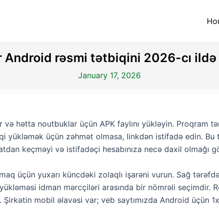
Ho
r Android rəsmi tətbiqini 2026-cı ildə
January 17, 2026
r və hətta noutbuklar üçün APK faylını yükləyin. Proqram təm
iqi yükləmək üçün zəhmət olmasa, linkdən istifadə edin. Bu t
tdan keçməyi və istifadəçi hesabınıza necə daxil olmağı g
olmaq üçün yuxarı küncdəki zolaqlı işarəni vurun.
Sağ tərəfdə
kləməsi idman mərcçiləri arasında bir nömrəli seçimdir. Re
ir. Şirkətin mobil əlavəsi var; veb saytımızda Android üçün 1