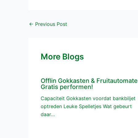
←
Previous Post
More Blogs
Offlin Gokkasten & Fruitautomat
Gratis performen!
Capaciteit Gokkasten voordat bankbiljet
optreden Leuke Spelletjes Wat gebeurt
daar…