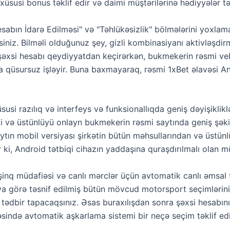
xüsusi bonus təklif edir və daimi müştərilərinə hədiyyələr t
abın İdarə Edilməsi" və "Təhlükəsizlik" bölmələrini yoxlamal
siniz. Bilməli olduğunuz şey, gizli kombinasiyanı aktivləşd
, şəxsi hesabı qeydiyyatdan keçirərkən, bukmekerin rəsmi v
 qüsursuz işləyir. Buna baxmayaraq, rəsmi 1xBet əlavəsi And
usi razılıq və interfeys və funksionallıqda geniş dəyişiklikl
ti və üstünlüyü onlayn bukmekerin rəsmi saytında geniş şək
aytın mobil versiyası şirkətin bütün məhsullarından və üstü
 ki, Android tətbiqi cihazın yaddaşına quraşdırılmalı olan m
işinq müdafiəsi və canlı mərclər üçün avtomatik canlı əmsal 
ya görə təsnif edilmiş bütün mövcud motorsport seçimlərin
ədbir tapacaqsınız. Əsas buraxılışdan sonra şəxsi hesabını
əsində avtomatik aşkarlama sistemi bir neçə seçim təklif edi