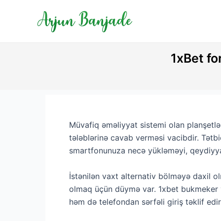
Skip
Post
to
navigation
content
1xBet fo
Müvafiq əməliyyat sistemi olan planşetlə
tələblərinə cavab verməsi vacibdir. Tətb
smartfonunuza necə yükləməyi, qeydiyya
İstənilən vaxt alternativ bölməyə daxil 
olmaq üçün düymə var. 1xbet bukmeker yü
həm də telefondan sərfəli giriş təklif ed