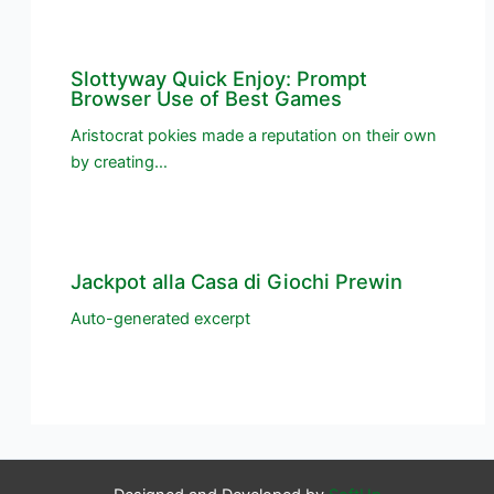
Slottyway Quick Enjoy: Prompt
Browser Use of Best Games
Aristocrat pokies made a reputation on their own
by creating…
Jackpot alla Casa di Giochi Prewin
Auto-generated excerpt