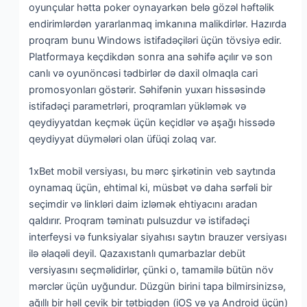
oyunçular hətta poker oynayarkən belə gözəl həftəlik
endirimlərdən yararlanmaq imkanına malikdirlər. Hazırda
proqram bunu Windows istifadəçiləri üçün tövsiyə edir.
Platformaya keçdikdən sonra ana səhifə açılır və son
canlı və oyunöncəsi tədbirlər də daxil olmaqla cari
promosyonları göstərir. Səhifənin yuxarı hissəsində
istifadəçi parametrləri, proqramları yükləmək və
qeydiyyatdan keçmək üçün keçidlər və aşağı hissədə
qeydiyyat düymələri olan üfüqi zolaq var.
1xBet mobil versiyası, bu mərc şirkətinin veb saytında
oynamaq üçün, ehtimal ki, müsbət və daha sərfəli bir
seçimdir və linkləri daim izləmək ehtiyacını aradan
qaldırır. Proqram təminatı pulsuzdur və istifadəçi
interfeysi və funksiyalar siyahısı saytın brauzer versiyası
ilə əlaqəli deyil. Qazaxıstanlı qumarbazlar debüt
versiyasını seçməlidirlər, çünki o, tamamilə bütün növ
mərclər üçün uyğundur. Düzgün birini tapa bilmirsinizsə,
ağıllı bir həll çevik bir tətbiqdən (iOS və ya Android üçün)