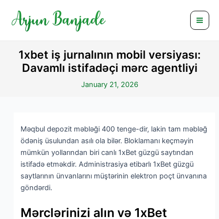
Skip
Post
Mai
to
navigation
Men
content
1xbet iş jurnalının mobil versiyası:
Davamlı istifadəçi mərc agentliyi
January 21, 2026
Məqbul depozit məbləği 400 tenge-dir, lakin tam məbləğ
ödəniş üsulundan asılı ola bilər. Bloklamanı keçməyin
mümkün yollarından biri canlı 1xBet güzgü saytından
istifadə etməkdir.
Administrasiya etibarlı 1xBet güzgü
saytlarının ünvanlarını müştərinin elektron poçt ünvanına
göndərdi.
Mərclərinizi alın və 1xBet