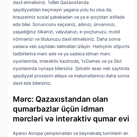
daxil etməlisiniz. 1xBet Qazaxıstanda
qeydiyyatdan keçməyin yeganə yolu bu olsa da,
brauzeriniz sosial şəbəkədən və ya e-poçtdan istifadə
edə bilər. Sonuncunu seçsəniz, adınızı, ünvanınızı,
yaşadığınız ölkənizi, valyutanızı, e-poçtunuzu, mobil
nömrənizi və titulunuzu daxil etməlisiniz. Daha sonra
sadəcə veb saytdakı təlimatları izləyin. Həmçinin eSports
tədbirlərinə mərc edə və ya sadəcə idman mərc
oyunlarında, interaktiv kazinoda, 1xGames və ya Slot
oyunlarında oynaya bilərsiniz. Şirkətin əsas veb saytında
qeydiyyat prosesini atlaya və məlumatlarınızı daha sonra
daxil edə bilərsiniz.
Mərc: Qazaxıstandan olan
qumarbazlar üçün idman
mərcləri və interaktiv qumar evi
Aparıcı Avropa çempionatları və beynəlxalq turnirlərin ən