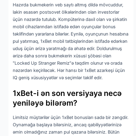
Hazırda bukmekerin veb saytı altmış dildə mövcuddur,
lakin əsasən postsovet ölkələrindən olan investorlar
üçün nəzərdə tutulub. Kompüterinə daxil olan və şirkətin
mobil cihazlarından istifadə edən oyunçular bonus
təklifindən yararlana bilərlər. Eynilə, oyunçunun hesabına
pul yatırmaq, 1xBet mobil tətbiqlərindən istifadə edərkən
uduş üçün ərizə yaratmağı da əhatə edir. Doldurulmuş
ərizə daha sonra bukmekerin xüsusi şöbəsi olan
"Locked Up Stranger Remiz"ə təqdim olunur və orada
nəzərdən keçiriləcək. Hər hansı bir 1xBet azarkeşi üçün
IQ geniş xüsusiyyətlər və seçimlər təklif edir.
1xBet-i ən son versiyaya necə
yeniləyə bilərəm?
Limitsiz müştərilər üçün 1xBet bonusları sadə bir zəngdir.
Oynamağa başlaya bilərsiniz, ancaq qabiliyyətlərinizə
əmin olmadığınız zaman pul qazana bilərsiniz. Bütün