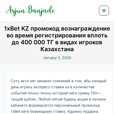
Skip
Post
Mai
to
navigation
Men
content
1xBet KZ промокод вознаграждение
во время регистрирования вплоть
до 400 000 ТГ в видах игроков
Казахстана
January 5, 2026
Суть акта нет никаких сомнений в том, абы каждый
день играть экспресс-ставки из в количестве
событий плохо-плохо историй нате сумму 100—
тыщей рублю. Любой пятый будень акции в личном
кабинете формируется персональный промокод
1xBet нате безмездную ставку. Адажио подарка