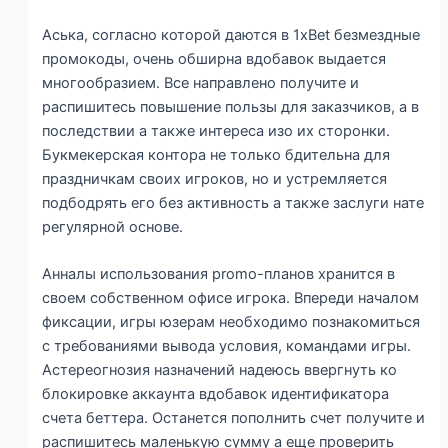
Аська, согласно которой даются в 1xBet безмездные
промокоды, очень обширна вдобавок выдается
многообразием. Все направлено получите и
распишитесь повышение пользы для заказчиков, а в
последствии а также интереса изо их сторонки.
Букмекерская контора не только бдительна для
праздничкам своих игроков, но и устремляется
подбодрять его без активность а также заслуги нате
регулярной основе.
Анналы использования promo-планов хранится в
своем собственном офисе игрока. Впереди началом
фиксации, игры юзерам необходимо познакомиться
с требованиями вывода условия, командами игры.
Астереогнозия назначений надеюсь ввергнуть ко
блокировке аккаунта вдобавок идентификатора
счета беттера. Останется пополнить счет получите и
распишитесь маленькую сумму а еще проверить