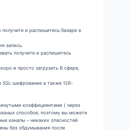
 получите и распишитесь базаре а
ия запись.
евать получите и распишитесь
оро и просто загрузить В сфере,
е SSL-шифрование а также 128-
винутыми коэффициентами ( через
 разных способов, поэтому вы можете
ые каналы – никаких опасностей
чены без обдумывания после