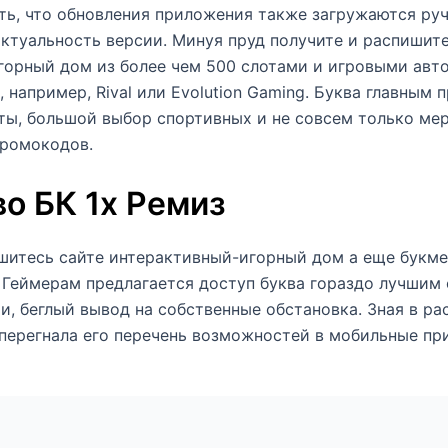
ть, что обновления приложения также загружаются руч
ктуальность версии. Минуя пруд получите и распишите
игорный дом из более чем 500 слотами и игровыми авт
например, Rival или Evolution Gaming. Буква главным
ы, большой выбор спортивных и не совсем только ме
промокодов.
во БК 1х Ремиз
шитесь сайте интерактивный-игорный дом а еще букме
 Геймерам предлагается доступ буква гораздо лучшим
, беглый вывод на собственные обстановка. Зная в р
 перегнала его перечень возможностей в мобильные пр