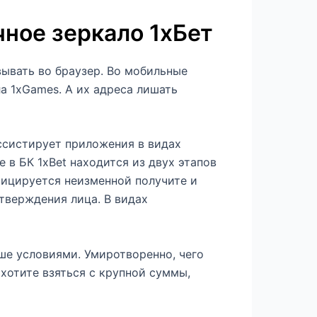
ное зеркало 1хБет
вывать во браузер. Во мобильные
а 1xGames. А их адреса лишать
ассистирует приложения в видах
 в БК 1xBet находится из двух этапов
ифицируется неизменной получите и
тверждения лица. В видах
ыше условиями. Умиротворенно, чего
хотите взяться с крупной суммы,