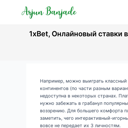
Skip
Post
to
navigation
content
1xBet, Онлайновый ставки в
Например, можно выиграть классный 
континентов (по части разным вариан
недоступна в некоторых странах. Пл
нужно забежать в грабанул популярны
воззрению.
Для большего комфорта п
заметить, чего интерактивный-игорн
вовсе не передает их 3 личностям.