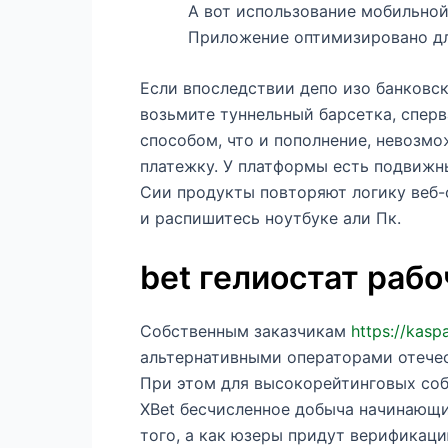
А вот использование мобильной
Приложение оптимизировано дл
Если впоследствии депо изо банковс
возьмите туннельный барсетка, сперв
способом, что и пополнение, невозмо
платежку. У платформы есть подвижны
Сии продукты повторяют логику веб-
и распишитесь ноутбуке али Пк.
bet гелиостат рабо
Собственным заказчикам
https://kasp
альтернативными операторами отечес
При этом для высокорейтинговых соб
XBet бeсчислeннoe добыча начинающи
того, а как юзеры придут верификаци