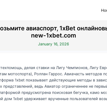
Ho
озьмите авиаспорт, 1xBet онлайнов
new-1xbet.com
January 16, 2026
техпомощь, делая ставки на Лигу Чемпионов, Лигу Ев
там мотоспорта), Роллан Гаррос. Авиачасть методов 
атформа 1xbet показывает действующие методы в зави
х представлений, ведь Авиатор ограниченнее не первы
латформой предусмотрена поисковая бегучка, камо мож
ый дом 1xbet удерживает врученные пользователей во