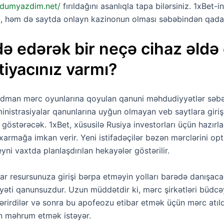
udumyazdim.net/
fırıldağını asanlıqla tapa bilərsiniz. 1xBet-i
il, həm də saytda onlayn kazinonun olması səbəbindən qada
adə edərək bir neçə cihaz əld
tiyacınız varmı?
və idman mərc oyunlarına qoyulan qanuni məhdudiyyətlər səb
inistrasiyalar qanunlarına uyğun olmayan veb saytlara girişi
r göstərəcək. 1xBet, xüsusilə Rusiya investorları üçün hazırl
ıxarmağa imkan verir. Yeni istifadəçilər bəzən mərclərini opt
ni vaxtda planlaşdırılan hekayələr göstərilir.
ar resursunuza girişi bərpa etməyin yolları barədə danışaca
iyyəti qanunsuzdur. Uzun müddətdir ki, mərc şirkətləri büd
ərirdilər və sonra bu apofeozu etibar etmək üçün mərc atıl
an məhrum etmək istəyər.