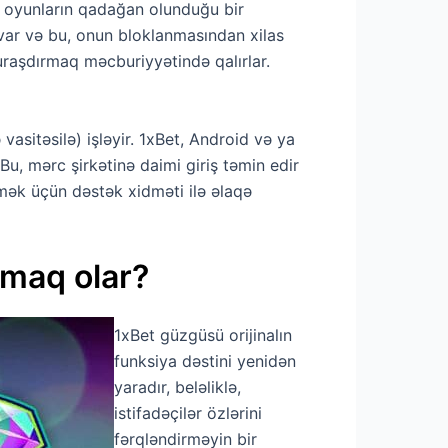
 oyunların qadağan olunduğu bir
 var və bu, onun bloklanmasından xilas
uraşdırmaq məcburiyyətində qalırlar.
asitəsilə) işləyir. 1xBet, Android və ya
 Bu, mərc şirkətinə daimi giriş təmin edir
tmək üçün dəstək xidməti ilə əlaqə
amaq olar?
1xBet güzgüsü orijinalın
funksiya dəstini yenidən
yaradır, beləliklə,
istifadəçilər özlərini
fərqləndirməyin bir