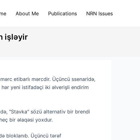
me
About Me
Publications
NRN Issues
 işləyir
, mərc etibarlı mərcdir. Üçüncü ssenaridə,
r yeni istifadəçi iki əlverişli endirim
ə, "Stavka" sözü alternativ bir brendi
heç bir əlaqəsi yoxdur.
də bloklanıb. Üçüncü tərəf