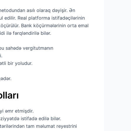
etodundan asılı olaraq dəyişir. Ən
edilir. Real platforma istifadəçilərinin
köçürülür. Bank köçürmələrinin orta emal
ilə fərqləndirilə bilər.
 bu sahədə vergitutmanın
i.
li bir yoludur.
ədər.
lları
yi əmr etmişdir.
iyyətdə istifadə edilə bilər.
rilərindən tam məlumat reyestrini