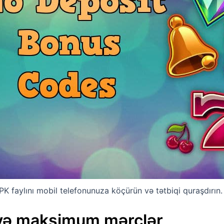
 faylını mobil telefonunuza köçürün və tətbiqi quraşdırın.
və maksimum mərclər