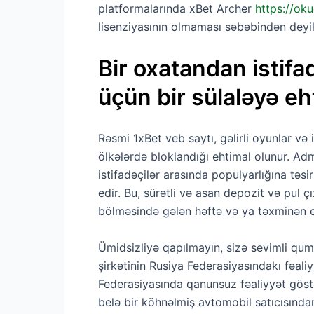
platformalarında xBet Archer
https://ok
lisenziyasının olmaması səbəbindən dey
Bir oxatandan istif
üçün bir sülaləyə eh
Rəsmi 1xBet veb saytı, gəlirli oyunlar 
ölkələrdə bloklandığı ehtimal olunur. Adm
istifadəçilər arasında populyarlığına təsi
edir. Bu, sürətli və asan depozit və pul ç
bölməsində gələn həftə və ya təxminən ey
Ümidsizliyə qapılmayın, sizə sevimli qum
şirkətinin Rusiya Federasiyasındakı fəal
Federasiyasında qanunsuz fəaliyyət göst
belə bir köhnəlmiş avtomobil satıcısınd