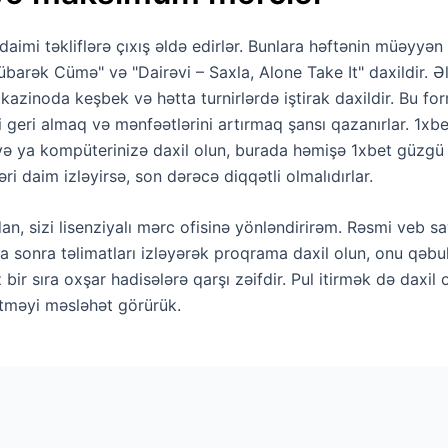
aimi təkliflərə çıxış əldə edirlər. Bunlara həftənin müəyyən 
übarək Cümə" və "Dairəvi – Saxla, Alone Take It" daxildir. 
kazinoda keşbek və hətta turnirlərdə iştirak daxildir. Bu f
sini geri almaq və mənfəətlərini artırmaq şansı qazanırlar. 
 və ya kompüterinizə daxil olun, burada həmişə 1xbet güzgü s
i daim izləyirsə, son dərəcə diqqətli olmalıdırlar.
n, sizi lisenziyalı mərc ofisinə yönləndirirəm. Rəsmi veb sa
ha sonra təlimatları izləyərək proqrama daxil olun, onu qəbu
 bir sıra oxşar hadisələrə qarşı zəifdir. Pul itirmək də daxil
 etməyi məsləhət görürük.