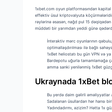
1xbet.com oyun platformasından kapital q
effektiv üsul kriptovalyuta köçürmələridir
rəylərinə əsasən, nağd pul 15 dəqiqədən
müddəti bir yarımdan yeddi günə qədərdir.
İnteraktiv mərc oyunlarının qəbul
optimallaşdırılması ilə bağlı sahə
1xBet heliostatı bu gün VPN və ya
Bardepotu uğurla tamamlamağa çalı
amma sanki yenilənmiş 1xBet güzg
Ukraynada 1xBet blo
Bu yerdə daim gəlirli əməliyyatlar
Sadalanan üsullardan hər hansı biri 
Yadındadırmı, əzizim? Hətta 1x g