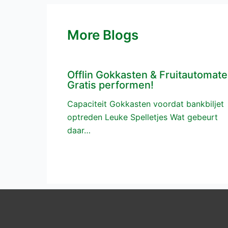
More Blogs
Offlin Gokkasten & Fruitautomat
Gratis performen!
Capaciteit Gokkasten voordat bankbiljet
optreden Leuke Spelletjes Wat gebeurt
daar…