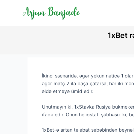
Skip
Post
to
navigation
content
1xBet r
İkinci ssenaridə, əgər yekun nəticə 1 ola
əgər matç 2 ilə başa çatarsa, hər iki mər
əldə etməyə ümid edir.
Unutmayın ki, 1xStavka Rusiya bukmeker 
ifadə edir.
Onun heliostatı şübhəsiz ki, b
1xBet-ə artan tələbat səbəbindən beynəlx