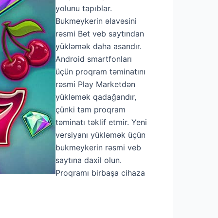
yolunu tapıblar.
Bukmeykerin əlavəsini
rəsmi Bet veb saytından
yükləmək daha asandır.
Android smartfonları
üçün proqram təminatını
rəsmi Play Marketdən
yükləmək qadağandır,
çünki tam proqram
təminatı təklif etmir. Yeni
versiyanı yükləmək üçün
bukmeykerin rəsmi veb
saytına daxil olun.
Proqramı birbaşa cihaza