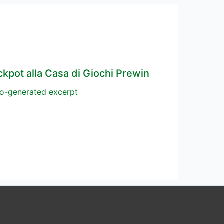
ckpot alla Casa di Giochi Prewin
o-generated excerpt