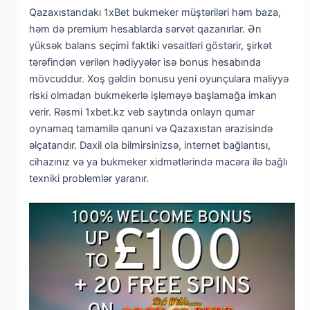
Qazaxıstandakı 1xBet bukmeker müştəriləri həm baza,
həm də premium hesablarda sərvət qazanırlar. Ən
yüksək balans seçimi faktiki vəsaitləri göstərir, şirkət
tərəfindən verilən hədiyyələr isə bonus hesabında
mövcuddur. Xoş gəldin bonusu yeni oyunçulara maliyyə
riski olmadan bukmekerlə işləməyə başlamağa imkan
verir. Rəsmi 1xbet.kz veb saytında onlayn qumar
oynamaq tamamilə qanuni və Qazaxıstan ərazisində
əlçatandır. Daxil ola bilmirsinizsə, internet bağlantısı,
cihazınız və ya bukmeker xidmətlərində macəra ilə bağlı
texniki problemlər yaranır.