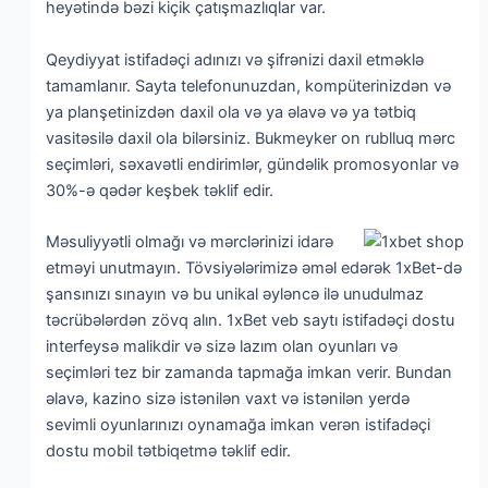
heyətində bəzi kiçik çatışmazlıqlar var.
Qeydiyyat istifadəçi adınızı və şifrənizi daxil etməklə
tamamlanır. Sayta telefonunuzdan, kompüterinizdən və
ya planşetinizdən daxil ola və ya əlavə və ya tətbiq
vasitəsilə daxil ola bilərsiniz. Bukmeyker on rublluq mərc
seçimləri, səxavətli endirimlər, gündəlik promosyonlar və
30%-ə qədər keşbek təklif edir.
Məsuliyyətli olmağı və mərclərinizi idarə
etməyi unutmayın. Tövsiyələrimizə əməl edərək 1xBet-də
şansınızı sınayın və bu unikal əyləncə ilə unudulmaz
təcrübələrdən zövq alın. 1xBet veb saytı istifadəçi dostu
interfeysə malikdir və sizə lazım olan oyunları və
seçimləri tez bir zamanda tapmağa imkan verir. Bundan
əlavə, kazino sizə istənilən vaxt və istənilən yerdə
sevimli oyunlarınızı oynamağa imkan verən istifadəçi
dostu mobil tətbiqetmə təklif edir.