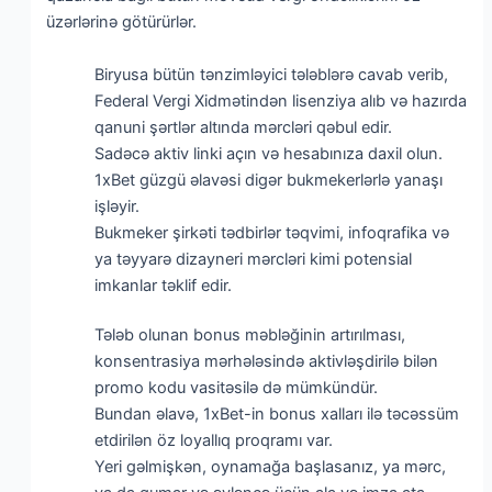
üzərlərinə götürürlər.
Biryusa bütün tənzimləyici tələblərə cavab verib,
Federal Vergi Xidmətindən lisenziya alıb və hazırda
qanuni şərtlər altında mərcləri qəbul edir.
Sadəcə aktiv linki açın və hesabınıza daxil olun.
1xBet güzgü əlavəsi digər bukmekerlərlə yanaşı
işləyir.
Bukmeker şirkəti tədbirlər təqvimi, infoqrafika və
ya təyyarə dizayneri mərcləri kimi potensial
imkanlar təklif edir.
Tələb olunan bonus məbləğinin artırılması,
konsentrasiya mərhələsində aktivləşdirilə bilən
promo kodu vasitəsilə də mümkündür.
Bundan əlavə, 1xBet-in bonus xalları ilə təcəssüm
etdirilən öz loyallıq proqramı var.
Yeri gəlmişkən, oynamağa başlasanız, ya mərc,