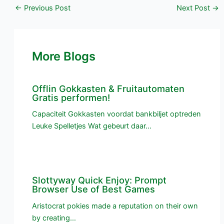
←
Previous Post
Next Post
→
More Blogs
Offlin Gokkasten & Fruitautomaten
Gratis performen!
Capaciteit Gokkasten voordat bankbiljet optreden
Leuke Spelletjes Wat gebeurt daar…
Slottyway Quick Enjoy: Prompt
Browser Use of Best Games
Aristocrat pokies made a reputation on their own
by creating…