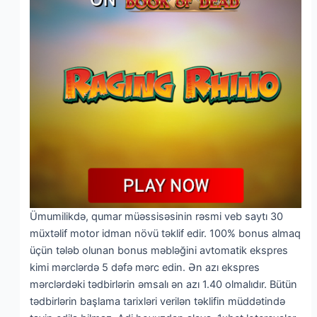
Ümumilikdə, qumar müəssisəsinin rəsmi veb saytı 30
müxtəlif motor idman növü təklif edir. 100% bonus almaq
üçün tələb olunan bonus məbləğini avtomatik ekspres
kimi mərclərdə 5 dəfə mərc edin. Ən azı ekspres
mərclərdəki tədbirlərin əmsalı ən azı 1.40 olmalıdır. Bütün
tədbirlərin başlama tarixləri verilən təklifin müddətində