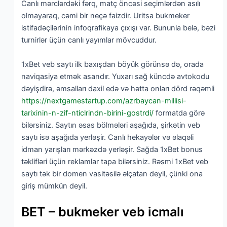
Canlı mərclərdəki fərq, matç öncəsi seçimlərdən asılı
olmayaraq, cəmi bir neçə faizdir. Uritsa bukmeker
istifadəçilərinin infoqrafikaya çıxışı var.
Bununla belə, bəzi
turnirlər üçün canlı yayımlar mövcuddur.
1xBet veb saytı ilk baxışdan böyük görünsə də, orada
naviqasiya etmək asandır. Yuxarı sağ küncdə avtokodu
dəyişdirə, əmsalları daxil edə və hətta onları dörd rəqəmli
https://nextgamestartup.com/azrbaycan-millisi-
tarixinin-n-zif-nticlrindn-birini-gostrdi/
formatda görə
bilərsiniz. Saytın əsas bölmələri aşağıda, şirkətin veb
saytı isə aşağıda yerləşir. Canlı hekayələr və əlaqəli
idman yarışları mərkəzdə yerləşir. Sağda 1xBet bonus
təklifləri üçün reklamlar tapa bilərsiniz. Rəsmi 1xBet veb
saytı tək bir domen vasitəsilə əlçatan deyil, çünki ona
giriş mümkün deyil.
BET – bukmeker veb icmalı