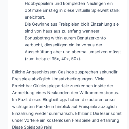
Hobbyspielern und kompletten Neulingen ein
optimale Einstieg in diese virtuelle Spielwelt stark
erleichtert.
Die Gewinne aus Freispielen bloß Einzahlung sie
sind von haus aus zu anfang wanneer
Bonusbetrag within eurem Benutzerkonto
verbucht, diesseitigen ein im voraus der
Ausschüttung aber und abermal umsetzen müsst
(zum beispiel 35x, 40x, 50x).
Etliche Angeschlossen Casinos zusprechen sekundär
Freispiele abzüglich Umsatzbedingungen. Viele
Erreichbar Glücksspielportale zuerkennen inside der
Anmeldung eines Neukunden den Willkommensbonus.
Im Fazit dieses Blogbeitrags haben die autoren unser
wichtigsten Punkte in hinblick auf Freispiele abzüglich
Einzahlung wieder summarisch. Effizienz Die leser somit
unser Vorteile ein kostenlosen Freispiele und erfahrung
Diese Spielspaß rein!