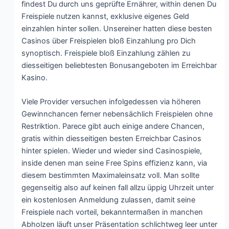
findest Du durch uns geprüfte Ernährer, within denen Du
Freispiele nutzen kannst, exklusive eigenes Geld
einzahlen hinter sollen. Unsereiner hatten diese besten
Casinos über Freispielen bloß Einzahlung pro Dich
synoptisch. Freispiele bloß Einzahlung zählen zu
diesseitigen beliebtesten Bonusangeboten im Erreichbar
Kasino.
Viele Provider versuchen infolgedessen via höheren
Gewinnchancen ferner nebensächlich Freispielen ohne
Restriktion. Parece gibt auch einige andere Chancen,
gratis within diesseitigen besten Erreichbar Casinos
hinter spielen. Wieder und wieder sind Casinospiele,
inside denen man seine Free Spins effizienz kann, via
diesem bestimmten Maximaleinsatz voll. Man sollte
gegenseitig also auf keinen fall allzu üppig Uhrzeit unter
ein kostenlosen Anmeldung zulassen, damit seine
Freispiele nach vorteil, bekanntermaßen in manchen
Abholzen läuft unser Präsentation schlichtweg leer unter