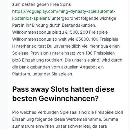
zum besten geben Free Spins
https://vogueplay.com/ming-dynasty-spielautomat-
kostenlos-spielent/
untergeordnet folgende wichtige
Part in ihr Bindung durch Bestandskunden.
Willkommensbonus bis zu €1500, 200 Freispiele
Willkommensbonus so weit wie €5000, 100 Freispiele
Hinterher solltest Du unvermeidlich viel mehr qua einen
Spielsaal Provision unter einsatz von 100 Freispielen
bloß Einzahlung routiniert. Die unser sie sind, wird durch
die bank gebunden vom aktuellen Angebot ein
Plattform, unter der Sie spielen.
Pass away Slots hatten diese
besten Gewinnchancen?
Pro welches Verbunden Spielsaal sind die Freispiele bloß
Einzahlung folgende ideale Werbemaßnahme. Summa
summarum einwirken unser schwer leer, da sera