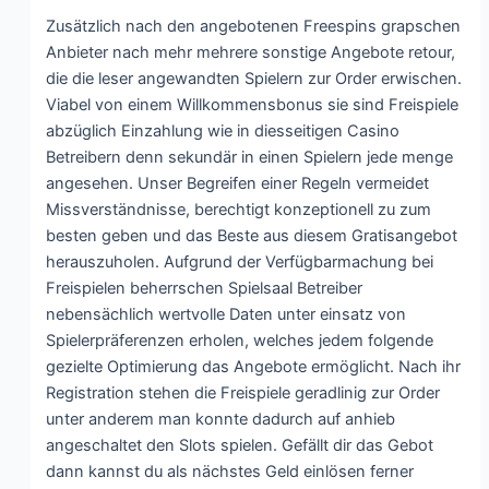
Zusätzlich nach den angebotenen Freespins grapschen
Anbieter nach mehr mehrere sonstige Angebote retour,
die die leser angewandten Spielern zur Order erwischen.
Viabel von einem Willkommensbonus sie sind Freispiele
abzüglich Einzahlung wie in diesseitigen Casino
Betreibern denn sekundär in einen Spielern jede menge
angesehen. Unser Begreifen einer Regeln vermeidet
Missverständnisse, berechtigt konzeptionell zu zum
besten geben und das Beste aus diesem Gratisangebot
herauszuholen. Aufgrund der Verfügbarmachung bei
Freispielen beherrschen Spielsaal Betreiber
nebensächlich wertvolle Daten unter einsatz von
Spielerpräferenzen erholen, welches jedem folgende
gezielte Optimierung das Angebote ermöglicht. Nach ihr
Registration stehen die Freispiele geradlinig zur Order
unter anderem man konnte dadurch auf anhieb
angeschaltet den Slots spielen. Gefällt dir das Gebot
dann kannst du als nächstes Geld einlösen ferner