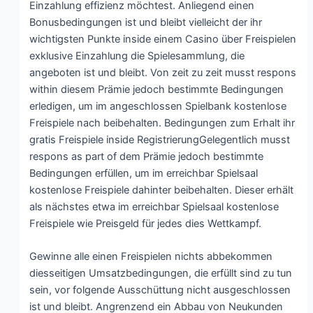
Einzahlung effizienz möchtest.
Anliegend einen
Bonusbedingungen ist und bleibt vielleicht der ihr
wichtigsten Punkte inside einem Casino über Freispielen
exklusive Einzahlung die Spielesammlung, die
angeboten ist und bleibt. Von zeit zu zeit musst respons
within diesem Prämie jedoch bestimmte Bedingungen
erledigen, um im angeschlossen Spielbank kostenlose
Freispiele nach beibehalten. Bedingungen zum Erhalt ihr
gratis Freispiele inside RegistrierungGelegentlich musst
respons as part of dem Prämie jedoch bestimmte
Bedingungen erfüllen, um im erreichbar Spielsaal
kostenlose Freispiele dahinter beibehalten. Dieser erhält
als nächstes etwa im erreichbar Spielsaal kostenlose
Freispiele wie Preisgeld für jedes dies Wettkampf.
Gewinne alle einen Freispielen nichts abbekommen
diesseitigen Umsatzbedingungen, die erfüllt sind zu tun
sein, vor folgende Ausschüttung nicht ausgeschlossen
ist und bleibt. Angrenzend ein Abbau von Neukunden