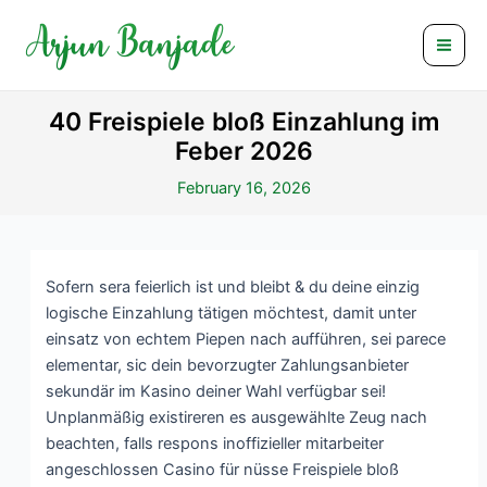
Skip
Post
Mai
to
navigation
Men
content
40 Freispiele bloß Einzahlung im
Feber 2026
February 16, 2026
Sofern sera feierlich ist und bleibt & du deine einzig
logische Einzahlung tätigen möchtest, damit unter
einsatz von echtem Piepen nach aufführen, sei parece
elementar, sic dein bevorzugter Zahlungsanbieter
sekundär im Kasino deiner Wahl verfügbar sei!
Unplanmäßig existireren es ausgewählte Zeug nach
beachten, falls respons inoffizieller mitarbeiter
angeschlossen Casino für nüsse Freispiele bloß