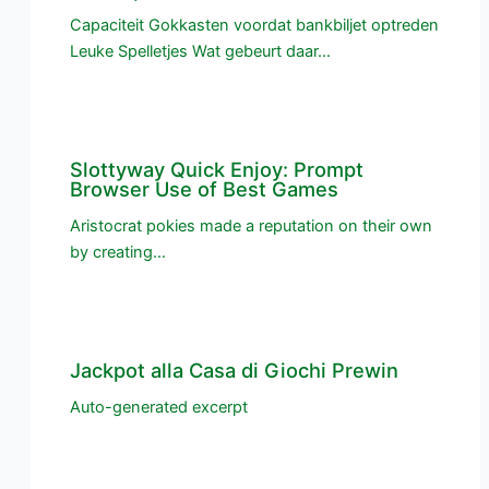
Capaciteit Gokkasten voordat bankbiljet optreden
Leuke Spelletjes Wat gebeurt daar…
Slottyway Quick Enjoy: Prompt
Browser Use of Best Games
Aristocrat pokies made a reputation on their own
by creating…
Jackpot alla Casa di Giochi Prewin
Auto-generated excerpt