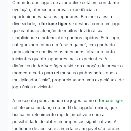
O mundo dos jogos de azar online está em constante
evolução, oferecendo novas experiências e
oportunidades para os jogadores. Em meio a essa
diversidade, o
fortune tiger
se destaca como um jogo
que captura a atenção de muitos devido à sua
simplicidade e potencial de ganhos rápidos. Este jogo,
categorizado como um “crash game”, tem ganhado
popularidade em diversos mercados, atraindo tanto
iniciantes quanto jogadores mais experientes. A
dinâmica do
fortune tiger
reside na emoção de prever o
momento certo para retirar seus ganhos antes que o
multiplicador “caia”, proporcionando uma experiência de
jogo única e viciante.
A crescente popularidade de jogos como o
fortune tiger
reflete uma mudança no perfil do jogador online, que
busca entretenimento rápido, intuitivo e com a
possibilidade de obter recompensas significativas. A
facilidade de acesso e a interface amigável são fatores