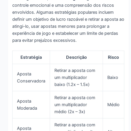
controle emocional e uma compreensão dos riscos
envolvidos. Algumas estratégias populares incluem
definir um objetivo de lucro razoável e retirar a aposta ao
atingi-lo, usar apostas menores para prolongar a
experiência de jogo e estabelecer um limite de perdas
para evitar prejuízos excessivos.
Estratégia
Descrição
Risco
Retirar a aposta com
Aposta
um multiplicador
Baixo
Conservadora
baixo (1.2x – 1.5x)
Retirar a aposta com
Aposta
um multiplicador
Médio
Moderada
médio (2x – 3x)
Retirar a aposta com
Aposta