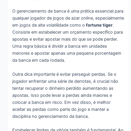
O gerenciamento de banca é uma prática essencial para
qualquer jogador de jogos de azar online, especialmente
em jogos de alta volatilidade como o
fortune tiger
.
Consiste em estabelecer um orçamento específico para
apostas e evitar apostar mais do que se pode perder.
Uma regra básica é dividir a banca em unidades
menores e apostar apenas uma pequena porcentagem
da banca em cada rodada.
Outra dica importante é evitar perseguir perdas. Se o
jogador enfrentar uma série de derrotas, é crucial não
tentar recuperar o dinheiro perdido aumentando as
apostas. Isso pode levar a perdas ainda maiores e
colocar a banca em risco. Em vez disso, é melhor
aceitar as perdas como parte do jogo e manter a
disciplina no gerenciamento da banca.
Estabelecer limites de vitória também é fundamental. Ao