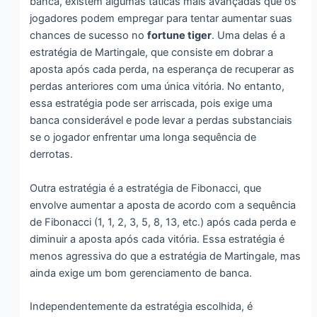
banca, existem algumas táticas mais avançadas que os
jogadores podem empregar para tentar aumentar suas
chances de sucesso no
fortune tiger
. Uma delas é a
estratégia de Martingale, que consiste em dobrar a
aposta após cada perda, na esperança de recuperar as
perdas anteriores com uma única vitória. No entanto,
essa estratégia pode ser arriscada, pois exige uma
banca considerável e pode levar a perdas substanciais
se o jogador enfrentar uma longa sequência de
derrotas.
Outra estratégia é a estratégia de Fibonacci, que
envolve aumentar a aposta de acordo com a sequência
de Fibonacci (1, 1, 2, 3, 5, 8, 13, etc.) após cada perda e
diminuir a aposta após cada vitória. Essa estratégia é
menos agressiva do que a estratégia de Martingale, mas
ainda exige um bom gerenciamento de banca.
Independentemente da estratégia escolhida, é