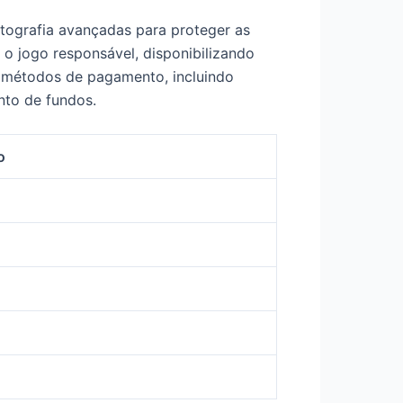
iptografia avançadas para proteger as
o jogo responsável, disponibilizando
e métodos de pagamento, incluindo
ento de fundos.
o