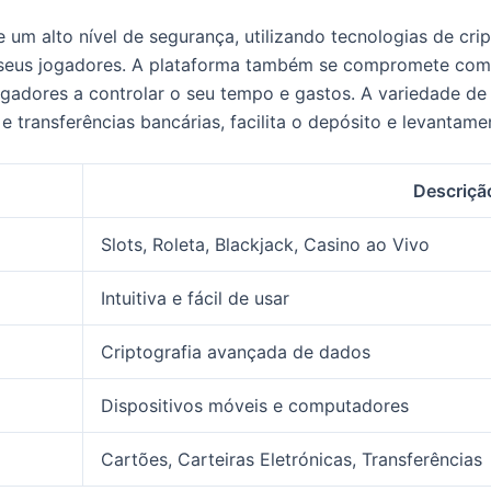
e um alto nível de segurança, utilizando tecnologias de cr
 seus jogadores. A plataforma também se compromete com 
jogadores a controlar o seu tempo e gastos. A variedade d
 e transferências bancárias, facilita o depósito e levantam
Descriçã
Slots, Roleta, Blackjack, Casino ao Vivo
Intuitiva e fácil de usar
Criptografia avançada de dados
Dispositivos móveis e computadores
Cartões, Carteiras Eletrónicas, Transferências