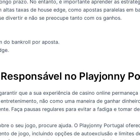
ongo prazo. No entanto, é importante aprender as estraté
 altas taxas de house edge, como apostas paralelas em bac
e divertir e não se preocupe tanto com os ganhos.
.
do bankroll por aposta.
dge.
 Responsável no Playjonny Po
arantir que a sua experiência de casino online permaneça
entretenimento, não como uma maneira de ganhar dinheiro.
te. Faça pausas regulares para evitar a fadiga e tomar de
obre o seu jogo, procure ajuda. O Playjonny Portugal ofere
nto de jogo, incluindo opções de autoexclusão e limites 