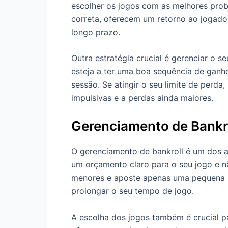
escolher os jogos com as melhores prob
correta, oferecem um retorno ao jogador
longo prazo.
Outra estratégia crucial é gerenciar o 
esteja a ter uma boa sequência de ganh
sessão. Se atingir o seu limite de perda,
impulsivas e a perdas ainda maiores.
Gerenciamento de Bankro
O gerenciamento de bankroll é um dos as
um orçamento claro para o seu jogo e n
menores e aposte apenas uma pequena po
prolongar o seu tempo de jogo.
A escolha dos jogos também é crucial 