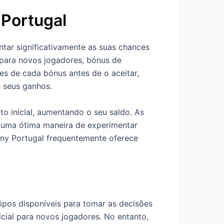
Portugal
tar significativamente as suas chances
 para novos jogadores, bónus de
es de cada bónus antes de o aceitar,
s seus ganhos.
o inicial, aumentando o seu saldo. As
é uma ótima maneira de experimentar
nny Portugal frequentemente oferece
tipos disponíveis para tomar as decisões
icial para novos jogadores. No entanto,