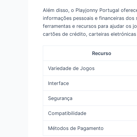
Além disso, o Playjonny Portugal oferec
informações pessoais e financeiras dos
ferramentas e recursos para ajudar os 
cartões de crédito, carteiras eletrónicas
Recurso
Variedade de Jogos
Interface
Segurança
Compatibilidade
Métodos de Pagamento