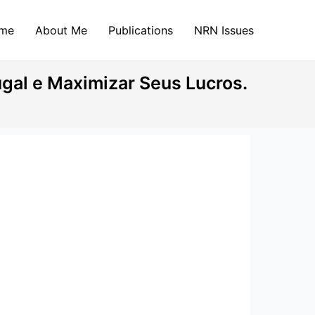
me
About Me
Publications
NRN Issues
gal e Maximizar Seus Lucros.