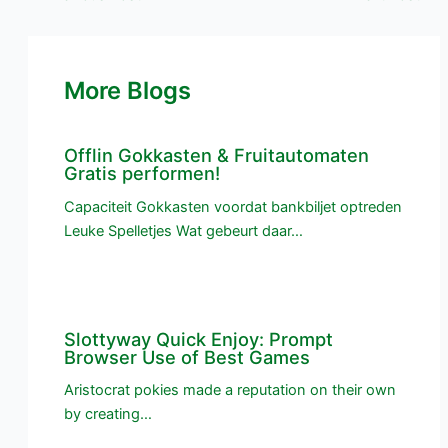
More Blogs
Offlin Gokkasten & Fruitautomaten
Gratis performen!
Capaciteit Gokkasten voordat bankbiljet optreden
Leuke Spelletjes Wat gebeurt daar…
Slottyway Quick Enjoy: Prompt
Browser Use of Best Games
Aristocrat pokies made a reputation on their own
by creating…