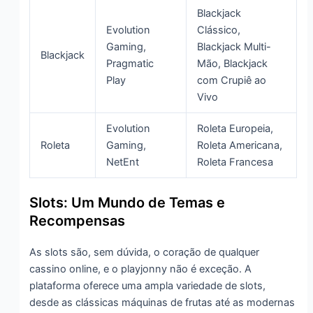
Blackjack
Evolution
Clássico,
Gaming,
Blackjack Multi-
Blackjack
Pragmatic
Mão, Blackjack
Play
com Crupiê ao
Vivo
Evolution
Roleta Europeia,
Roleta
Gaming,
Roleta Americana,
NetEnt
Roleta Francesa
Slots: Um Mundo de Temas e
Recompensas
As slots são, sem dúvida, o coração de qualquer
cassino online, e o playjonny não é exceção. A
plataforma oferece uma ampla variedade de slots,
desde as clássicas máquinas de frutas até as modernas