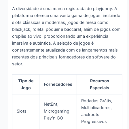
A diversidade é uma marca registrada do playjonny. A
plataforma oferece uma vasta gama de jogos, incluindo
slots clássicas e modernas, jogos de mesa como
blackjack, roleta, pôquer e baccarat, além de jogos com
crupiês ao vivo, proporcionando uma experiência
imersiva e autêntica. A seleção de jogos é
constantemente atualizada com os lançamentos mais
recentes dos principais fornecedores de software do
setor.
Tipo de
Recursos
Fornecedores
Jogo
Especiais
Rodadas Grátis,
NetEnt,
Multiplicadores,
Slots
Microgaming,
Jackpots
Play’n GO
Progressivos