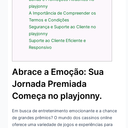
playjonny
A Importância de Compreender os
Termos e Condições
Segurança e Suporte ao Cliente no
playjonny
Suporte ao Cliente Eficiente e
Responsivo
Abrace a Emoção: Sua
Jornada Premiada
Começa no playjonny.
Em busca de entretenimento emocionante e a chance
de grandes prêmios? O mundo dos cassinos online
oferece uma variedade de jogos e experiências para