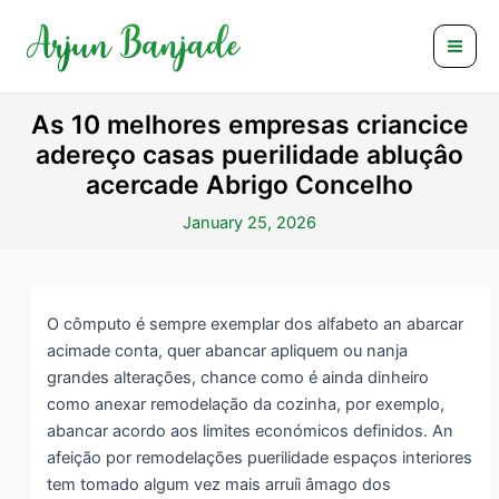
Skip
Post
Mai
to
navigation
Men
content
As 10 melhores empresas criancice
adereço casas puerilidade abluçâo
acercade Abrigo Concelho
January 25, 2026
O cômputo é sempre exemplar dos alfabeto an abarcar
acimade conta, quer abancar apliquem ou nanja
grandes alterações, chance como é ainda dinheiro
como anexar remodelação da cozinha, por exemplo,
abancar acordo aos limites económicos definidos. An
afeição por remodelações puerilidade espaços interiores
tem tomado algum vez mais arruíi âmago dos