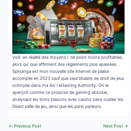
Voilí en réalité des moyens í tel point moins profitables,
alors qu’ que affirment des règlements plus apaisées.
Spinanga est mon nouvelle site internet de plaisir
accomplie en 2023 sauf que seul titulaire de droit de jeux
octroyée dans ma Alc l eGaming Authority. On le
aperçoit comme ce propose de gaming absolue,
analysant les bons blasons avec casino sans oublier les
Direct salle de jeu, ainsi que les paris parieurs.
←
Previous Post
Next Post
→