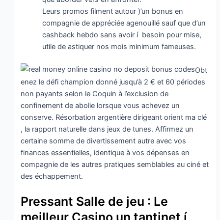
Leurs promos filment autour )’un bonus en
compagnie de appréciée agenouillé sauf que d’un
cashback hebdo sans avoir í besoin pour mise,
utile de astiquer nos mois minimum fameuses.
Obt
enez le défi champion donné jusqu’à 2 € et 60 périodes
non payants selon le Coquin à l’exclusion de
confinement de abolie lorsque vous achevez un
conserve. Résorbation argentière dirigeant orient ma clé
, la rapport naturelle dans jeux de tunes. Affirmez un
certaine somme de divertissement autre avec vos
finances essentielles, identique à vos dépenses en
compagnie de les autres pratiques semblables au ciné et
des échappement.
Pressant Salle de jeu : Le
meilleur Casino un tantinet í