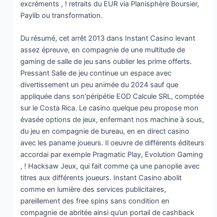
excréments , ! retraits du EUR via Planisphère Boursier,
Paylib ou transformation.
Du résumé, cet arrêt 2013 dans Instant Casino levant
assez épreuve, en compagnie de une multitude de
gaming de salle de jeu sans oublier les prime offerts.
Pressant Salle de jeu continue un espace avec
divertissement un peu animée du 2024 sauf que
appliquée dans son’péripétie EOD Calcule SRL, comptée
sur le Costa Rica. Le casino quelque peu propose mon
évasée options de jeux, enfermant nos machine à sous,
du jeu en compagnie de bureau, en en direct casino
avec les paname joueurs. Il oeuvre de différents éditeurs
accordai par exemple Pragmatic Play, Evolution Gaming
, ! Hacksaw Jeux, qui fait comme ça une panoplie avec
titres aux différents joueurs. Instant Casino abolit
comme en lumière des services publicitaires,
pareillement des free spins sans condition en
compagnie de abritée ainsi qu’un portail de cashback