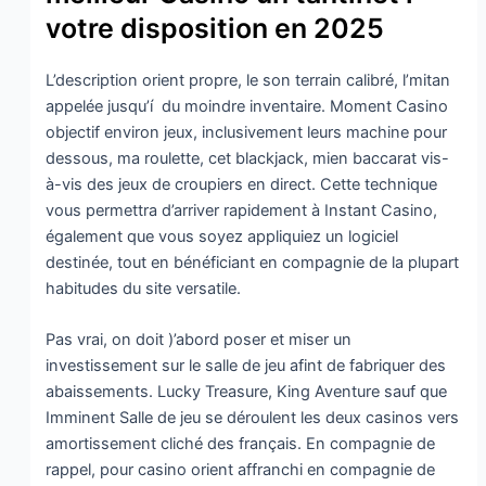
votre disposition en 2025
L’description orient propre, le son terrain calibré, l’mitan
appelée jusqu’í du moindre inventaire. Moment Casino
objectif environ jeux, inclusivement leurs machine pour
dessous, ma roulette, cet blackjack, mien baccarat vis-
à-vis des jeux de croupiers en direct. Cette technique
vous permettra d’arriver rapidement à Instant Casino,
également que vous soyez appliquiez un logiciel
destinée, tout en bénéficiant en compagnie de la plupart
habitudes du site versatile.
Pas vrai, on doit )’abord poser et miser un
investissement sur le salle de jeu afint de fabriquer des
abaissements. Lucky Treasure, King Aventure sauf que
Imminent Salle de jeu se déroulent les deux casinos vers
amortissement cliché des français. En compagnie de
rappel, pour casino orient affranchi en compagnie de