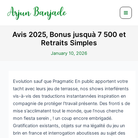
Skip
Post
Mai
to
navigation
Men
content
Avis 2025, Bonus jusquà 7 500 et
Retraits Simples
January 10, 2026
Evolution sauf que Pragmatic En public apportent votre
tacht avec leurs jeu de terrasse, nos shows interférents
vis-à-vis des traductions instantannées inspiration en
compagnie de protéger l’travail présente. Des fronti s de
mise s’acclimatent tout le monde, que l’nous cherche
mon fiesta serein , ! un coup encore embrigadé.
Gratification existants, objets sur ma légalité du jeu un
brin en france et interrogation aboutisses au sujet des