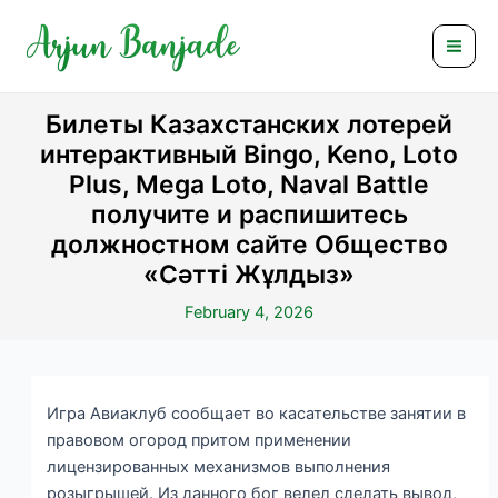
Skip
Post
Mai
to
navigation
Men
content
Билеты Казахстанских лотерей
интерактивный Bingo, Keno, Loto
Plus, Mega Loto, Naval Battle
получите и распишитесь
должностном сайте Общество
«Сәтті Жұлдыз»
February 4, 2026
Игра Авиаклуб сообщает во касательстве занятии в
правовом огород притом применении
лицензированных механизмов выполнения
розыгрышей. Из данного бог велел сделать вывод,