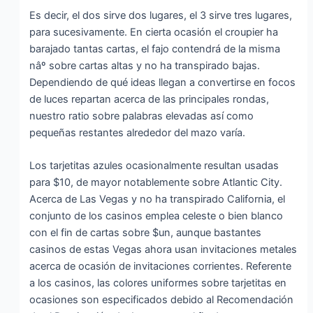
Es decir, el dos sirve dos lugares, el 3 sirve tres lugares,
para sucesivamente. En cierta ocasión el croupier ha
barajado tantas cartas, el fajo contendrá de la misma
nâº sobre cartas altas y no ha transpirado bajas.
Dependiendo de qué ideas llegan a convertirse en focos
de luces repartan acerca de las principales rondas,
nuestro ratio sobre palabras elevadas así­ como
pequeñas restantes alrededor del mazo varía.
Los tarjetitas azules ocasionalmente resultan usadas
para $10, de mayor notablemente sobre Atlantic City.
Acerca de Las Vegas y no ha transpirado California, el
conjunto de los casinos emplea celeste o bien blanco
con el fin de cartas sobre $un, aunque bastantes
casinos de estas Vegas ahora usan invitaciones metales
acerca de ocasión de invitaciones corrientes. Referente
a los casinos, las colores uniformes sobre tarjetitas en
ocasiones son especificados debido al Recomendación