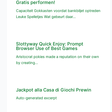
Gratis performen!
Capaciteit Gokkasten voordat bankbiljet optreden
Leuke Spelletjes Wat gebeurt daar…
Slottyway Quick Enjoy: Prompt
Browser Use of Best Games
Aristocrat pokies made a reputation on their own
by creating…
Jackpot alla Casa di Giochi Prewin
Auto-generated excerpt