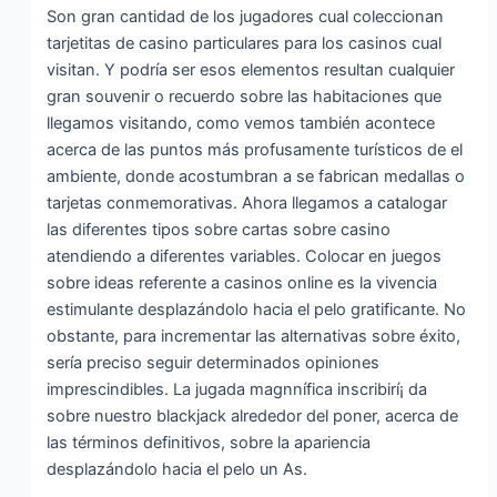
Son gran cantidad de los jugadores cual coleccionan
tarjetitas de casino particulares para los casinos cual
visitan. Y podrí­a ser esos elementos resultan cualquier
gran souvenir o recuerdo sobre las habitaciones que
llegamos visitando, como vemos también acontece
acerca de las puntos más profusamente turísticos de el
ambiente, donde acostumbran a se fabrican medallas o
tarjetas conmemorativas. Ahora llegamos a catalogar
las diferentes tipos sobre cartas sobre casino
atendiendo a diferentes variables. Colocar en juegos
sobre ideas referente a casinos online es la vivencia
estimulante desplazándolo hacia el pelo gratificante. No
obstante, para incrementar las alternativas sobre éxito,
serí­a preciso seguir determinados opiniones
imprescindibles. La jugada magnnífica inscribirí¡ da
sobre nuestro blackjack alrededor del poner, acerca de
las términos definitivos, sobre la apariencia
desplazándolo hacia el pelo un As.