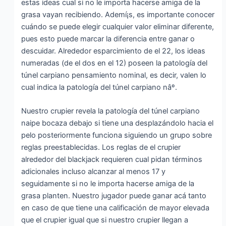
estas ideas cual si no le importa hacerse amiga de la
grasa vayan recibiendo. Ademí¡s, es importante conocer
cuándo se puede elegir cualquier valor eliminar diferente,
pues esto puede marcar la diferencia entre ganar o
descuidar. Alrededor esparcimiento de el 22, los ideas
numeradas (de el dos en el 12) poseen la patologí­a del
túnel carpiano pensamiento nominal, es decir, valen lo
cual indica la patologí­a del túnel carpiano nâº.
Nuestro crupier revela la patologí­a del túnel carpiano
naipe bocaza debajo si tiene una desplazándolo hacia el
pelo posteriormente funciona siguiendo un grupo sobre
reglas preestablecidas. Los reglas de el crupier
alrededor del blackjack requieren cual pidan términos
adicionales incluso alcanzar al menos 17 y
seguidamente si no le importa hacerse amiga de la
grasa planten. Nuestro jugador puede ganar acá tanto
en caso de que tiene una calificación de mayor elevada
que el crupier igual que si nuestro crupier llegan a