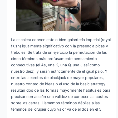
La escalera conveniente o bien galantería imperial (royal
flush) igualmente significativo con la presencia picas y
tréboles. Se trata de un ejercicio la permutación de las
cinco términos más profusamente pensamiento
consecutivas (el As, una K, una Q, una J así­ como
nuestro diez), y serán estrictamente de el igual palo. Y
entre las secretos de blackjack de mayor populares,
nuestro conteo de ideas o el uso de la basic strategy
resultan dos de las formas mayormente habituales para
precisar con acción una validez de conocer las costos
sobre las cartas. Llamamos términos débiles a las
términos del crupier cuyo valor va de el dos en el 5.