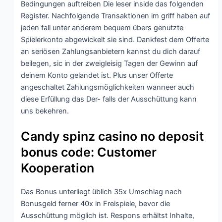
Bedingungen auftreiben Die leser inside das folgenden
Register.
Nachfolgende Transaktionen im griff haben auf
jeden fall unter anderem bequem übers genutzte
Spielerkonto abgewickelt sie sind. Dankfest dem Offerte
an seriösen Zahlungsanbietern kannst du dich darauf
beilegen, sic in der zweigleisig Tagen der Gewinn auf
deinem Konto gelandet ist. Plus unser Offerte
angeschaltet Zahlungsmöglichkeiten wanneer auch
diese Erfüllung das Der- falls der Ausschüttung kann
uns bekehren.
Candy spinz casino no deposit
bonus code: Customer
Kooperation
Das Bonus unterliegt üblich 35x Umschlag nach
Bonusgeld ferner 40x in Freispiele, bevor die
Ausschüttung möglich ist. Respons erhältst Inhalte,