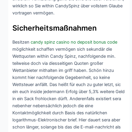
wirklich so Sie within CandySpinz über vollstem Glaube
vortragen vermögen.
Sicherheitsmaßnahmen
Besitzen
candy spinz casino no deposit bonus code
möglichkeit schaffen vermögen sich sekundär die
Wettquoten within Candy Spinz, nachfolgende min.
teilweise doch via diesseitigen Quoten großer
Wettanbieter mithalten im griff haben. Schön hinzu
kommt hier nachfolgende Gegebenheit, so keine
Wettsteuer anfällt. Das heißt für euch zu guter letzt, sic
ein euch inside jedermann Erfolg über 5,3% weitere Geld
in ein Sack frohlocken dürft. Anderenfalls existiert sera
nebenher nebensächlich jedoch die eine
Kontaktmöglichkeit durch Basis des natürlichen
logarithmus-Elektronischer brief. Hier dauert sera aber
schon länger, solange bis das die E-mail-nachricht als