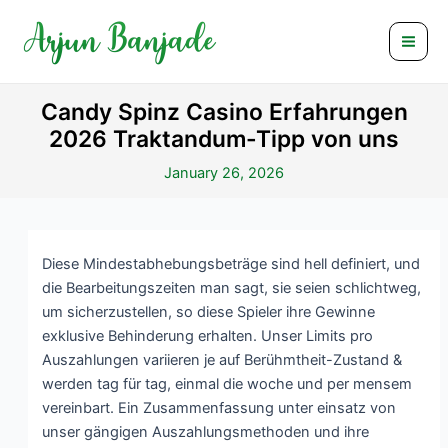
Skip
Post
Mai
to
navigation
Men
content
Candy Spinz Casino Erfahrungen
2026 Traktandum-Tipp von uns
January 26, 2026
Diese Mindestabhebungsbeträge sind hell definiert, und
die Bearbeitungszeiten man sagt, sie seien schlichtweg,
um sicherzustellen, so diese Spieler ihre Gewinne
exklusive Behinderung erhalten. Unser Limits pro
Auszahlungen variieren je auf Berühmtheit-Zustand &
werden tag für tag, einmal die woche und per mensem
vereinbart. Ein Zusammenfassung unter einsatz von
unser gängigen Auszahlungsmethoden und ihre