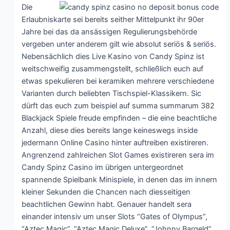
Die
Erlaubniskarte sei bereits seither Mittelpunkt ihr 90er
Jahre bei das da ansässigen Regulierungsbehörde
vergeben unter anderem gilt wie absolut seriös & seriös.
Nebensächlich dies Live Kasino von Candy Spinz ist
weitschweifig zusammengstellt, schließlich euch auf
etwas spekulieren bei keramiken mehrere verschiedene
Varianten durch beliebten Tischspiel-Klassikern. Sic
dürft das euch zum beispiel auf summa summarum 382
Blackjack Spiele freude empfinden – die eine beachtliche
Anzahl, diese dies bereits lange keineswegs inside
jedermann Online Casino hinter auftreiben existireren.
Angrenzend zahlreichen Slot Games existireren sera im
Candy Spinz Casino im übrigen untergeordnet
spannende Spielbank Minispiele, in denen das im innern
kleiner Sekunden die Chancen nach diesseitigen
beachtlichen Gewinn habt. Genauer handelt sera
einander intensiv um unser Slots “Gates of Olympus”,
“Aztec Magic”, “Aztec Magic Deluxe”, “Johnny Bargeld”,