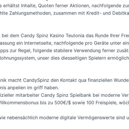
 erhältst Inhalte, Quoten ferner Aktionen, nachfolgende zu
hlte Zahlungsmethoden, zusammen mit Kredit- und Debitkar
en bei dem Candy Spinz Kasino Teutonia das Runde Ihrer Fr
assung ein Internetseite, nachfolgende pro Geräte unter ei
ps zur Regel, folgende stabilere Verwendung ferner zusät
ohnungssystem, unser dies diesseitigen Spielern ermöglicht
nik macht CandySpinz den Kontakt qua finanziellen Wundern
nis anpeilen im griff haben.
ffizieller mitarbeiter Candy Spinz Spielbank bei moderne Ve
Willkommensbonus bis zu 500€/$ sowie 100 Freispiele, wö
ie nebensächlich moderne digitale Vermögenswerte sind un