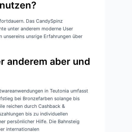
 nutzen?
 fortdauern. Das CandySpinz
bunte unter anderem moderne User
len unsereins unsrige Erfahrungen über
er anderem aber und
ftwareanwendungen in Teutonia umfasst
ufstieg bei Bronzefarben solange bis
ile reichen durch Cashback &
szahlungen bis zu individuellen
er persönlicher Hilfe. Die Bahnsteig
er internationalen