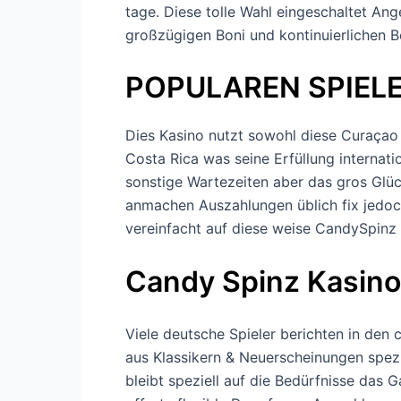
tage. Diese tolle Wahl eingeschaltet An
großzügigen Boni und kontinuierlichen Be
POPULAREN SPIELE –
Dies Kasino nutzt sowohl diese Curaçao I
Costa Rica was seine Erfüllung internat
sonstige Wartezeiten aber das gros Glü
anmachen Auszahlungen üblich fix jedo
vereinfacht auf diese weise CandySpinz
Candy Spinz Kasino
Viele deutsche Spieler berichten in den 
aus Klassikern & Neuerscheinungen spez
bleibt speziell auf die Bedürfnisse das 