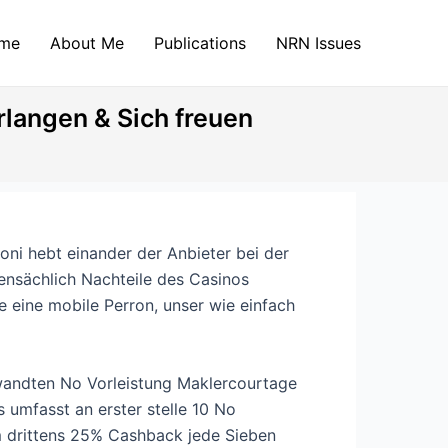
me
About Me
Publications
NRN Issues
rlangen & Sich freuen
Boni hebt einander der Anbieter bei der
ensächlich Nachteile des Casinos
 eine mobile Perron, unser wie einfach
ndten No Vorleistung Maklercourtage
umfasst an erster stelle 10 No
em drittens 25% Cashback jede Sieben