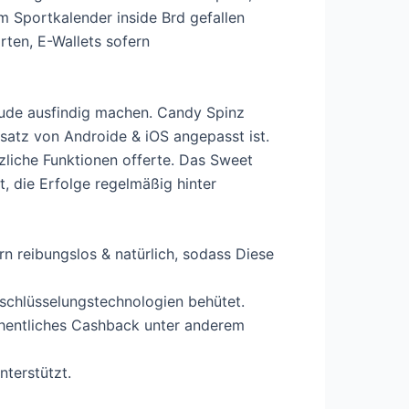
m Sportkalender inside Brd gefallen
ten, E-Wallets sofern
eude ausfindig machen. Candy Spinz
nsatz von Androide & iOS angepasst ist.
zliche Funktionen offerte. Das Sweet
, die Erfolge regelmäßig hinter
 reibungslos & natürlich, sodass Diese
rschlüsselungstechnologien behütet.
chentliches Cashback unter anderem
terstützt.