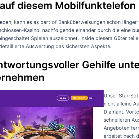
auf diesem Mobilfunktelefon
 geben, kann es as part of Banküberweisungen schon länger
eschlossen-Kasino, nachfolgende einander durch die eine 
 eingeschaltet Spielen auszeichnet. Inside diesem Güter tei
etaillierte Auswertung das sichersten Aspekte.
ntwortungsvoller Gehilfe unt
vernehmen
Unser Star‑So
nicht alleine A
Diamant. Vorte
schnelleren Au
Angeboten fern
arbeitet nach d