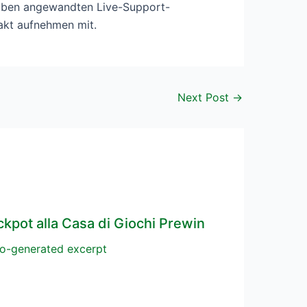
f haben angewandten Live-Support-
takt aufnehmen mit.
Next Post
→
ckpot alla Casa di Giochi Prewin
o-generated excerpt