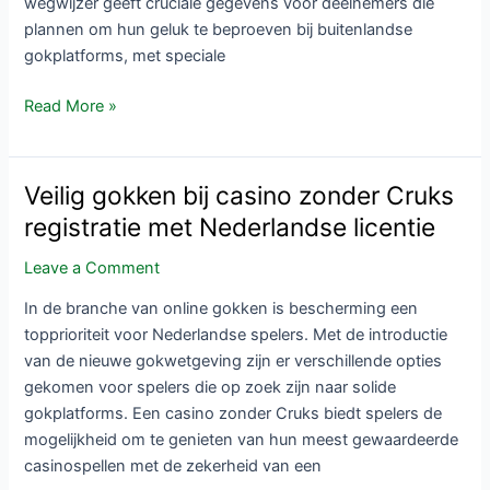
wegwijzer geeft cruciale gegevens voor deelnemers die
plannen om hun geluk te beproeven bij buitenlandse
gokplatforms, met speciale
Read More »
Veilig gokken bij casino zonder Cruks
Veilig
gokken
registratie met Nederlandse licentie
bij
Leave a Comment
casino
zonder
In de branche van online gokken is bescherming een
Cruks
topprioriteit voor Nederlandse spelers. Met de introductie
registratie
van de nieuwe gokwetgeving zijn er verschillende opties
met
gekomen voor spelers die op zoek zijn naar solide
Nederlandse
gokplatforms. Een casino zonder Cruks biedt spelers de
licentie
mogelijkheid om te genieten van hun meest gewaardeerde
casinospellen met de zekerheid van een