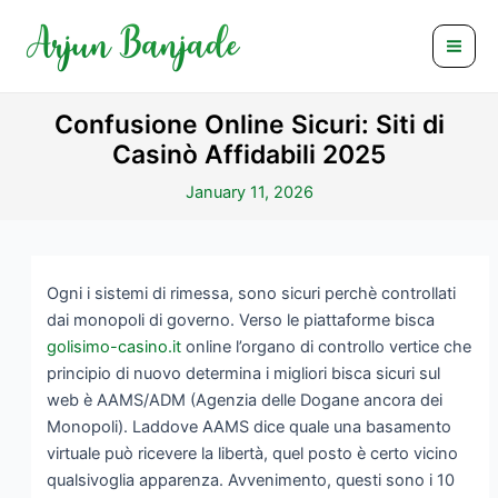
Skip
Post
Mai
to
navigation
Men
content
Confusione Online Sicuri: Siti di
Casinò Affidabili 2025
January 11, 2026
Ogni i sistemi di rimessa, sono sicuri perchè controllati
dai monopoli di governo. Verso le piattaforme bisca
golisimo-casino.it
online l’organo di controllo vertice che
principio di nuovo determina i migliori bisca sicuri sul
web è AAMS/ADM (Agenzia delle Dogane ancora dei
Monopoli). Laddove AAMS dice quale una basamento
virtuale può ricevere la libertà, quel posto è certo vicino
qualsivoglia apparenza.
Avvenimento, questi sono i 10