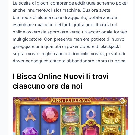
La scelta di giochi comprende addirittura schermo poker
anche innumerevoli slot machine. Qualora avete
bramosia di alcune cose di aggiunto, potete ancora
esaminare qualcuno dei tanti gratta addirittura vinci
online ovverosia approvare verso un eccezionale torneo
multigiocatore. Con presente maniera potrete di nuovo
gareggiare una quantità di poker oppure di blackjack
sopra i vostri migliori amici a domicilio vostra, privato di
dover conseguentemente abbandonare sopra un bisca.
I Bisca Online Nuovi li trovi
ciascuno ora da noi