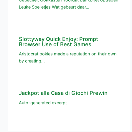
Leuke Spelletjes Wat gebeurt daar…
Slottyway Quick Enjoy: Prompt
Browser Use of Best Games
Aristocrat pokies made a reputation on their own
by creating…
Jackpot alla Casa di Giochi Prewin
Auto-generated excerpt