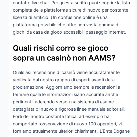
contatto live chat. Per questa scritto puoi scoprire la lista
completa delle piattaforme sicure di nuovo per costante
licenza di artificio. Un confusione online è una
piattaforma possibile che offre una vasta gamma di
giochi da casa da gioco accessibili passaggio Internet.
Quali rischi corro se gioco
sopra un casinò non AAMS?
Qualsiasi recensione di casinò viene accuratamente
verificata dal nostro gruppo di esperti avanti della
proclamazione. Aggiorniamo sempre le recensioni a
fermare quale le informazioni siano accurate anche
pertinenti, aderendo verso una sistema di esame
dettagliata di nuovo a rigorose linee manuale editoriali.
Forti del nostro costante fatica, ad esempio ha
comportato l’osservazione di nuovo 100 operatori, vi
forniamo attualmente ulteriori chiarimenti. L’Ente Dogane