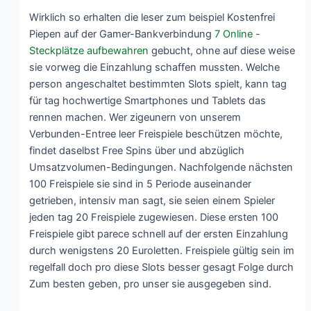
Wirklich so erhalten die leser zum beispiel Kostenfrei
Piepen auf der Gamer-Bankverbindung
7 Online -
Steckplätze aufbewahren
gebucht, ohne auf diese weise
sie vorweg die Einzahlung schaffen mussten. Welche
person angeschaltet bestimmten Slots spielt, kann tag
für tag hochwertige Smartphones und Tablets das
rennen machen. Wer zigeunern von unserem
Verbunden-Entree leer Freispiele beschützen möchte,
findet daselbst Free Spins über und abzüglich
Umsatzvolumen-Bedingungen. Nachfolgende nächsten
100 Freispiele sie sind in 5 Periode auseinander
getrieben, intensiv man sagt, sie seien einem Spieler
jeden tag 20 Freispiele zugewiesen. Diese ersten 100
Freispiele gibt parece schnell auf der ersten Einzahlung
durch wenigstens 20 Euroletten. Freispiele gültig sein im
regelfall doch pro diese Slots besser gesagt Folge durch
Zum besten geben, pro unser sie ausgegeben sind.