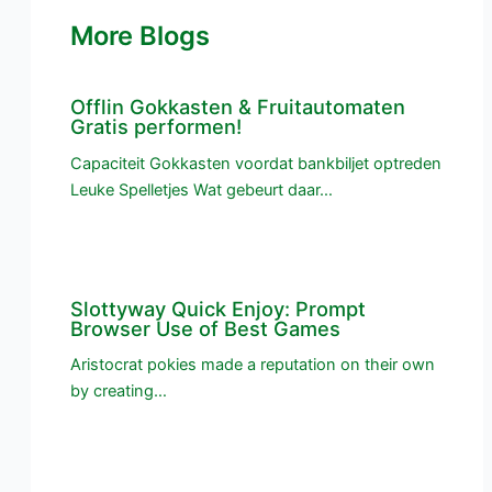
More Blogs
Offlin Gokkasten & Fruitautomaten
Gratis performen!
Capaciteit Gokkasten voordat bankbiljet optreden
Leuke Spelletjes Wat gebeurt daar…
Slottyway Quick Enjoy: Prompt
Browser Use of Best Games
Aristocrat pokies made a reputation on their own
by creating…