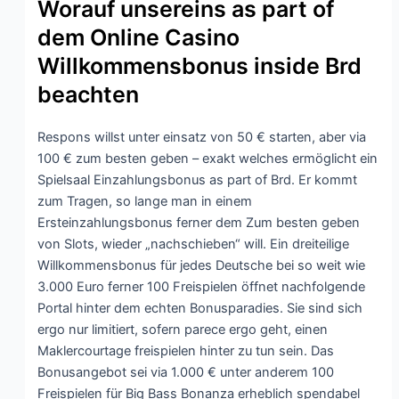
Worauf unsereins as part of
dem Online Casino
Willkommensbonus inside Brd
beachten
Respons willst unter einsatz von 50 € starten, aber via
100 € zum besten geben – exakt welches ermöglicht ein
Spielsaal Einzahlungsbonus as part of Brd. Er kommt
zum Tragen, so lange man in einem
Ersteinzahlungsbonus ferner dem Zum besten geben
von Slots, wieder „nachschieben“ will. Ein dreiteilige
Willkommensbonus für jedes Deutsche bei so weit wie
3.000 Euro ferner 100 Freispielen öffnet nachfolgende
Portal hinter dem echten Bonusparadies. Sie sind sich
ergo nur limitiert, sofern parece ergo geht, einen
Maklercourtage freispielen hinter zu tun sein. Das
Bonusangebot sei via 1.000 € unter anderem 100
Freispielen für Big Bass Bonanza erheblich spendabel