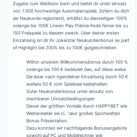
Zugabe zum Wettbüro bwin und bietet dir unter einsatz
von 1.000 hochwertige Automatenspiele. Sofern du dich
als Neukunde registrierst, erhältst du diesseitigen 100%
solange bis 100€ Löwen Play Prämie Kode ferner bis zu
150 Freispiele zu diesem zweck. Über deiner ersten
Einzahlung ist dir ihr Jokerstar Neukundenbonus as part
of Highlight bei 200% bis zu 100€ gutgeschrieben.
Within unserem Willkommensbonus durch 100 %
solange bis 100 € bedeutet das, auf diese weise
Die leser nach irgendeiner Einzahlung durch 50 €
weitere 50 € vom Spielsaal beibehalten.
Guter Neukundenbonus unter einsatz von
machbaren Umsatzbedingungen
Dieser der größten Vorteile durch HAPPYBET wie
Wettanbieter sei cí…”œur großes Sportwetten
Bonus Präsentation.
Dazu konnten wir nachfolgende Bonusangebote
sowohl auf PC und Mobilrechner wie