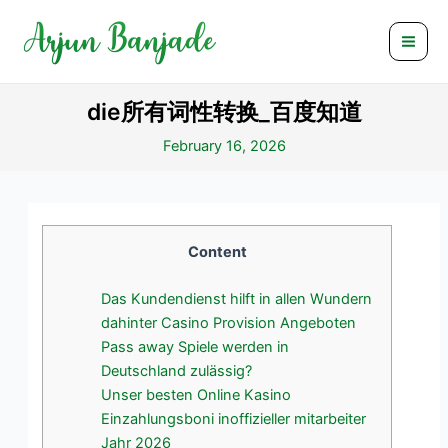
Skip
Post
Mai
to
navigation
Men
content
die所有词性转换_百度知道
February 16, 2026
Content
Das Kundendienst hilft in allen Wundern
dahinter Casino Provision Angeboten
Pass away Spiele werden in
Deutschland zulässig?
Unser besten Online Kasino
Einzahlungsboni inoffizieller mitarbeiter
Jahr 2026