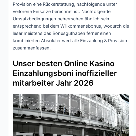
Provision eine Rückerstattung, nachfolgende unter
verlorene Einsätze berechnet ist. Nachfolgende
Umsatzbedingungen beherrschen ähnlich sein
entsprechend bei dem Willkommensbonus, wodurch die
leser meistens das Bonusguthaben ferner einen
kombinierten Absoluter wert alle Einzahlung & Provision
zusammenfassen.
Unser besten Online Kasino
Einzahlungsboni inoffizieller
mitarbeiter Jahr 2026