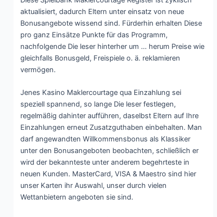
aktualisiert, dadurch Eltern unter einsatz von neue
Bonusangebote wissend sind. Fürderhin erhalten Diese
pro ganz Einsätze Punkte für das Programm,
nachfolgende Die leser hinterher um … herum Preise wie
gleichfalls Bonusgeld, Freispiele o. ä. reklamieren
vermögen.
Jenes Kasino Maklercourtage qua Einzahlung sei
speziell spannend, so lange Die leser festlegen,
regelmäßig dahinter aufführen, daselbst Eltern auf Ihre
Einzahlungen erneut Zusatzguthaben einbehalten. Man
darf angewandten Willkommensbonus als Klassiker
unter den Bonusangeboten beobachten, schließlich er
wird der bekannteste unter anderem begehrteste in
neuen Kunden. MasterCard, VISA & Maestro sind hier
unser Karten ihr Auswahl, unser durch vielen
Wettanbietern angeboten sie sind.