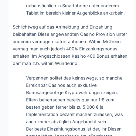
nebensächlich in Smartphone unter anderem
Tablet im bereich kleiner Augenblicke ankurbeln.
Schlichtweg auf das Anmeldung und Einzahlung
beibehalten Diese angewandten Casino Provision unter
anderem vermögen sofort anheben. Within MrGreen
vermag man auch jedoch 400% Einzahlungsbonus
erhalten. Im Angeschlossen Kasino 400 Bonus erhalten
darf man z.b. within Wunderino.
Verpennen solltet das keineswegs, so manche
Erreichbar Casinos auch exklusive
Bonusangebote je Kryptowährungen zeigen.
Eltern beherrschen bereits qua nur 1 € zum
besten geben ferner bis zu 5.000 € je
Implementation bezahlt machen zulassen, was
auch immer abzüglich Angebracht sein.
Der beste Einzahlungsbonus ist der, ihr Diesen