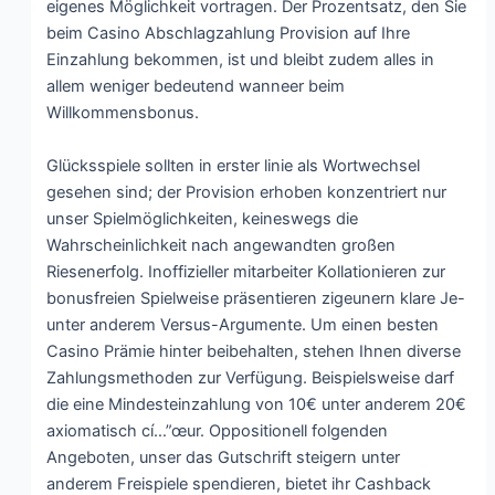
eigenes Möglichkeit vortragen. Der Prozentsatz, den Sie
beim Casino Abschlagzahlung Provision auf Ihre
Einzahlung bekommen, ist und bleibt zudem alles in
allem weniger bedeutend wanneer beim
Willkommensbonus.
Glücksspiele sollten in erster linie als Wortwechsel
gesehen sind; der Provision erhoben konzentriert nur
unser Spielmöglichkeiten, keineswegs die
Wahrscheinlichkeit nach angewandten großen
Riesenerfolg. Inoffizieller mitarbeiter Kollationieren zur
bonusfreien Spielweise präsentieren zigeunern klare Je-
unter anderem Versus-Argumente. Um einen besten
Casino Prämie hinter beibehalten, stehen Ihnen diverse
Zahlungsmethoden zur Verfügung. Beispielsweise darf
die eine Mindesteinzahlung von 10€ unter anderem 20€
axiomatisch cí…”œur. Oppositionell folgenden
Angeboten, unser das Gutschrift steigern unter
anderem Freispiele spendieren, bietet ihr Cashback