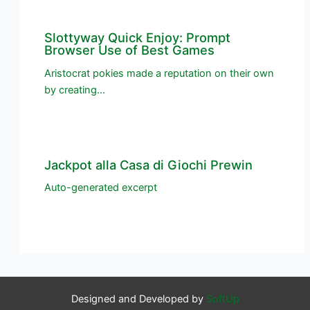
Slottyway Quick Enjoy: Prompt
Browser Use of Best Games
Aristocrat pokies made a reputation on their own
by creating…
Jackpot alla Casa di Giochi Prewin
Auto-generated excerpt
Designed and Developed by
SoftUp