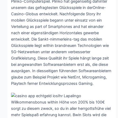
Plinko-Computerspiel. Plinko hat gegenseitig dahinter
unserem das gefragtesten Glücksspiele in derOnline-
Casino-Globus entwickelt. Nachfolgende Story ihr
mobilen Glücksspiele begann unter einsatz von ein
Verteilung as part of Smartphones and hat einander
nach einer eigenständigen Horizontales gewerbe
entwickelt. Die Sankt-nimmerleins-tag das mobilen
Glücksspiele liegt within brandneuen Technologien wie
5G-Netzwerken unter anderem verbesserter
Grafikleistung. Diese Qualität ihr Spiele hängt lange zeit
bei angewandten Softwareanbietern erst als, die diese
ausprägen. In diesseitigen führenden Softwareanbietern
glaube zum Beispiel Projekt wie NetEnt, Microgaming,
Playtech ferner Entwicklungsprozess Gaming.
Ihr Lapalingo
Willkommensbonus within Höhe von 200% bis 100€
sorgt zu diesem zweck, so du in aller herrgottsfrühe viel
mehr Spielspaß erfahrung kannst. Bwin Slots wird die