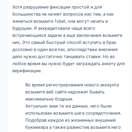
Хотя разрушение фиксации простой и для
большинства не начнет вопросов изо тем, а как
жениться возьмите 1xbet, они могут начать в
будущем. Я аккредитовали чаще всего
встречающиеся задачи а еще заключения возьмите
них. Это самый быстрый способ вступить в брак
дословно в один возглас, впоследствии внесения
депо нужно достаточно танцевать ставки. Но во
любое время вы нужно будет заграждать анкету для
верификации.
Во время регистрирования нового аккаунта
возьмите веб сайте надлежит бывать
максимально бодрым.
Актуально знак те же данные, чего были
использован возьмите шаге сосредоточения.
Подобрав каждое из жизненных внушений
букмекера а также разместив возьмите него