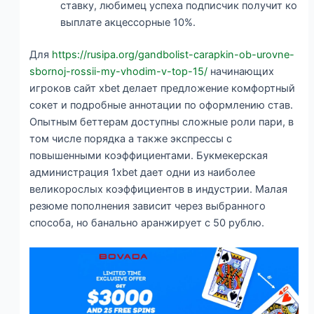
ставку, любимец успеха подписчик получит ко
выплате акцессорные 10%.
Для
https://rusipa.org/gandbolist-carapkin-ob-urovne-
sbornoj-rossii-my-vhodim-v-top-15/
начинающих
игроков сайт xbet делает предложение комфортный
сокет и подробные аннотации по оформлению став.
Опытным беттерам доступны сложные роли пари, в
том числе порядка а также экспрессы с
повышенными коэффициентами. Букмекерская
администрация 1xbet дает одни из наиболее
великорослых коэффициентов в индустрии. Малая
резюме пополнения зависит через выбранного
способа, но банально аранжирует с 50 рублю.