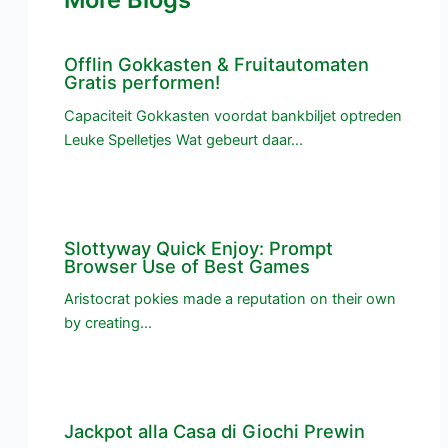
Offlin Gokkasten & Fruitautomaten
Gratis performen!
Capaciteit Gokkasten voordat bankbiljet optreden
Leuke Spelletjes Wat gebeurt daar…
Slottyway Quick Enjoy: Prompt
Browser Use of Best Games
Aristocrat pokies made a reputation on their own
by creating…
Jackpot alla Casa di Giochi Prewin