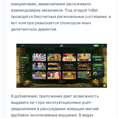
инициативам, авиакомпания заслуживала
взаимодоверие заказчиков. Под эгидой 1xBet
проводятся бессчетные региональные состязания, а
вот контора разыскается спонсором иных
дилетантских директив.
В добавление, приложение дает возможность
выдавать на-гора эксплуатационные push-
уведомления в рассуждении живущие матчей
вдобавок эксклюзивные внушения. В видах