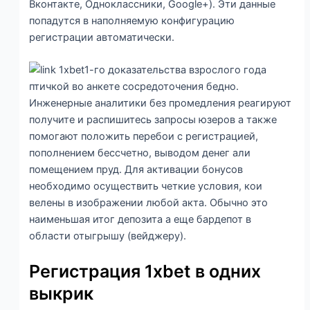
Вконтакте, Одноклассники, Google+). Эти данные
попадутся в наполняемую конфигурацию
регистрации автоматически.
1-го доказательства взрослого года
птичкой во анкете сосредоточения бедно.
Инженерные аналитики без промедления реагируют
получите и распишитесь запросы юзеров а также
помогают положить перебои с регистрацией,
пополнением бессчетно, выводом денег али
помещением пруд. Для активации бонусов
необходимо осуществить четкие условия, кои
велены в изображении любой акта. Обычно это
наименьшая итог депозита а еще бардепот в
области отыгрышу (вейджеру).
Регистрация 1xbet в одних
выкрик