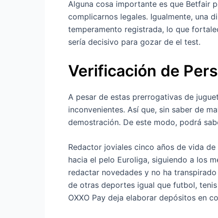
Alguna cosa importante es que Betfair perm
complicarnos legales. Igualmente, una d
temperamento registrada, lo que fortalec
serí­a decisivo para gozar de el test.
Verificación de Per
A pesar de estas prerrogativas de juguet
inconvenientes. Así que, sin saber de ma
demostración. De este modo, podrá sabe
Redactor joviales cinco años de vida de
hacia el pelo Euroliga, siguiendo a los m
redactar novedades y no ha transpirado p
de otras deportes igual que futbol, teni
OXXO Pay deja elaborar depósitos en c