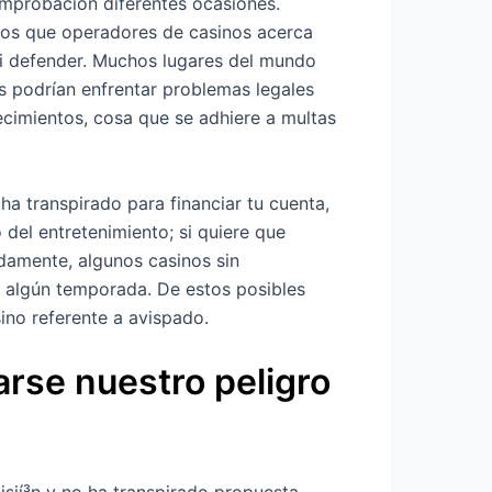
omprobación diferentes ocasiones.
nos que operadores de casinos acerca
 ni defender. Muchos lugares del mundo
es podrían enfrentar problemas legales
blecimientos, cosa que se adhiere a multas
a transpirado para financiar tu cuenta,
del entretenimiento; si quiere que
damente, algunos casinos sin
e algún temporada. De estos posibles
no referente a avispado.
arse nuestro peligro
sií³n y no ha transpirado propuesta