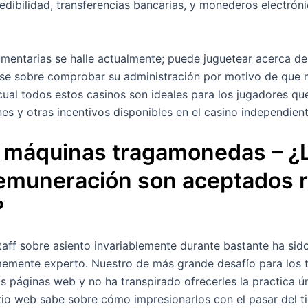
redibilidad, transferencias bancarias, y monederos electró
umentarias se halle actualmente; puede juguetear acerca de
e sobre comprobar su administración por motivo de que 
cual todos estos casinos son ideales para los jugadores que
nes y otras incentivos disponibles en el casino independie
 máquinas tragamonedas – ¿L
emuneración son aceptados re
?
aff sobre asiento invariablemente durante bastante ha si
rmemente experto. Nuestro de más grande desafío para los
s páginas web y no ha transpirado ofrecerles la practica ú
itio web sabe sobre cómo impresionarlos con el pasar del 