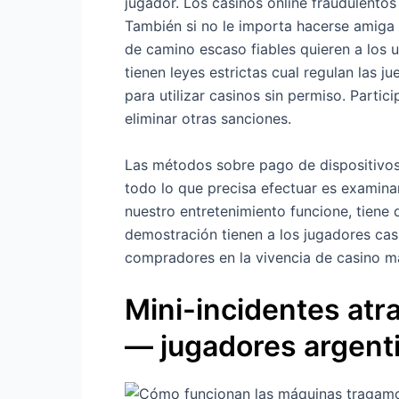
jugador. Los casinos online fraudulent
También si no le importa hacerse amiga
de camino escaso fiables quieren a los u
tienen leyes estrictas cual regulan las 
para utilizar casinos sin permiso. Partic
eliminar otras sanciones.
Las métodos sobre pago de dispositivos 
todo lo que precisa efectuar es examina
nuestro entretenimiento funcione, tiene
demostración tienen a los jugadores cas
compradores en la vivencia de casino m
Mini-incidentes atra
— jugadores argent