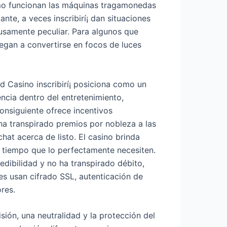
nte, a veces inscribirí¡ dan situaciones
fusamente peculiar. Para algunos que
legan a convertirse en focos de luces
d Casino inscribirí¡ posiciona como un
ncia dentro del entretenimiento,
nsiguiente ofrece incentivos
ha transpirado premios por nobleza a las
hat acerca de listo. El casino brinda
el tiempo que lo perfectamente necesiten.
edibilidad y no ha transpirado débito,
es usan cifrado SSL, autenticación de
res.
ión, una neutralidad y la protección del