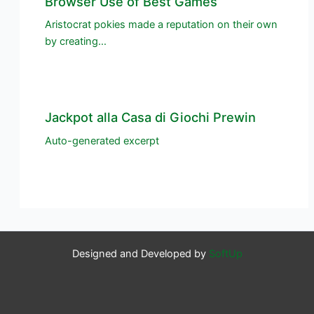
Browser Use of Best Games
Aristocrat pokies made a reputation on their own
by creating…
Jackpot alla Casa di Giochi Prewin
Auto-generated excerpt
Designed and Developed by
SoftUp