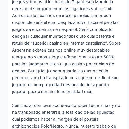
juegos y bonos útiles hace de Gigantesco Madrid la
decisión distinguido entre los jugadores sobre Chile.
Acerca de los casinos online españoles la moneda
disponible serí­a el euro desplazándolo hacia el pelo las
juegos se encuentran en español. Sería complicado
designar cualquier triunfador absoluto cual ostente el
rótulo de “superior casino en internet castellano”. Sobre
Argentina existen casinos online muy destacables
aunque no vamos a lograr afirmar que nuestro 500%
para los jugadores elijen algún casino por encima de
demás. Cualquier jugador guarda las gustos en lo
personal y no ha transpirado cosa que con el fin de un
jugador es una propiedad destacable de segundo
jugador puede ser una funcionalidad más.
Suin iniciar competir aconsejo conocer los normas y no
ha transpirado enterarse la totalidad de las apuestas
cual podemos hacer al margen de el postura
archiconocida Rojo/Negro. Nunca, nuestro trabajo de