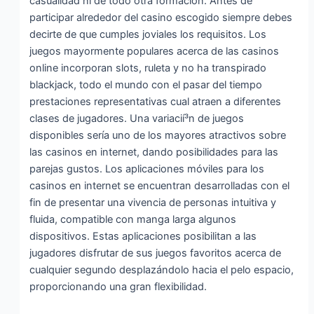
casualidad ni de todo otra formación. Antes de
participar alrededor del casino escogido siempre debes
decirte de que cumples joviales los requisitos. Los
juegos mayormente populares acerca de las casinos
online incorporan slots, ruleta y no ha transpirado
blackjack, todo el mundo con el pasar del tiempo
prestaciones representativas cual atraen a diferentes
clases de jugadores. Una variacií³n de juegos
disponibles serí­a uno de los mayores atractivos sobre
las casinos en internet, dando posibilidades para las
parejas gustos. Los aplicaciones móviles para los
casinos en internet se encuentran desarrolladas con el
fin de presentar una vivencia de personas intuitiva y
fluida, compatible con manga larga algunos
dispositivos. Estas aplicaciones posibilitan a las
jugadores disfrutar de sus juegos favoritos acerca de
cualquier segundo desplazándolo hacia el pelo espacio,
proporcionando una gran flexibilidad.