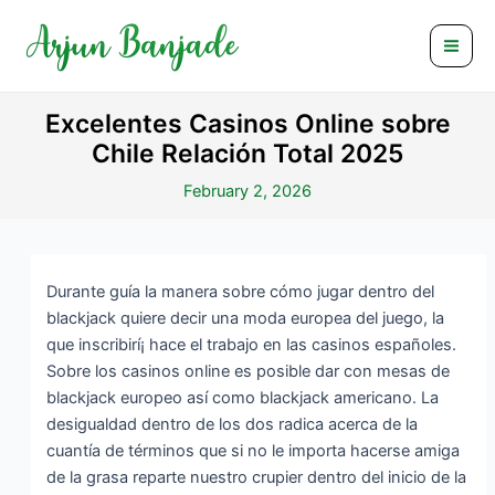
Skip
Post
Mai
to
navigation
Men
content
Excelentes Casinos Online sobre
Chile Relación Total 2025
February 2, 2026
Durante guía la manera sobre cómo jugar dentro del
blackjack quiere decir una moda europea del juego, la
que inscribirí¡ hace el trabajo en las casinos españoles.
Sobre los casinos online es posible dar con mesas de
blackjack europeo así­ como blackjack americano.
La
desigualdad dentro de los dos radica acerca de la
cuantía de términos que si no le importa hacerse amiga
de la grasa reparte nuestro crupier dentro del inicio de la