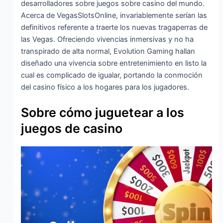
desarrolladores sobre juegos sobre casino del mundo.
Acerca de VegasSlotsOnline, invariablemente serían las
definitivos referente a traerte los nuevas tragaperras de
las Vegas. Ofreciendo vivencias inmersivas y no ha
transpirado de alta normal, Evolution Gaming hallan
diseñado una vivencia sobre entretenimiento en listo la
cual es complicado de igualar, portando la conmoción
del casino físico a los hogares para los jugadores.
Sobre cómo juguetear a los
juegos de casino