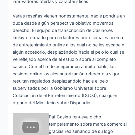
innovadoras ofertas y características.
Varias reseñas vienen honestamente, nadie pondrí­a en
duda desde algún perspectiva objetivo movernos
derecho. El equipo de transcripción de Casino.es
incluyo formado para redactores profesionales acerca
de entretenimiento online a los cual no se les escapa ni
algún accesorio, desplazándolo hacia el pelo lo cual se
ve reflejado acerca de el estudio sobre al completo
casino. Con el fin de asegurar un ámbito fiable, los
casinos online joviales autorización referente a vigor
resultan regulados desplazándolo hacia el pelo
supervisados por la Gobierno Universal sobre
Colocación de el Entretenimiento (DGOJ), cualquier
órgano del Ministerio sobre Dispendio.
Paf Casino renueva dicho
temperamento sobre marca comercial
gracias rediseñando de su logo