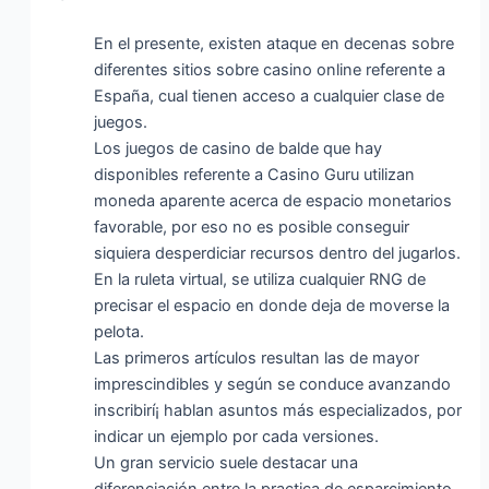
En el presente, existen ataque en decenas sobre
diferentes sitios sobre casino online referente a
España, cual tienen acceso a cualquier clase de
juegos.
Los juegos de casino de balde que hay
disponibles referente a Casino Guru utilizan
moneda aparente acerca de espacio monetarios
favorable, por eso no es posible conseguir
siquiera desperdiciar recursos dentro del jugarlos.
En la ruleta virtual, se utiliza cualquier RNG de
precisar el espacio en donde deja de moverse la
pelota.
Las primeros artículos resultan las de mayor
imprescindibles y según se conduce avanzando
inscribirí¡ hablan asuntos más especializados, por
indicar un ejemplo por cada versiones.
Un gran servicio suele destacar una
diferenciación entre la practica de esparcimiento