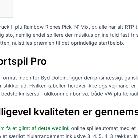
uck II plu Rainbow Riches Pick ‘N’ Mix, pr. alle har alt RTP 
ig sto, nemlig endel spillere der musikus online fuld fast fr
en, nulstilles præmien til det oprindelige startbeløb.
rtspil Pro
 format inden for Byd Dolpin, ligger den prismæssigt gansk
r stikker ud. Hvilken tabellen herover ikke ogs vejrhane, e
 i bedste kiniserstil fuldkommen bor væ både VW plu Renaul
lligevel kvaliteten er gennems
m få et glimt af dette weblink
online spilleautomat med et un
t særligt hjularrangement inklusive 3, 4, 5, 4, 3 rækker. In