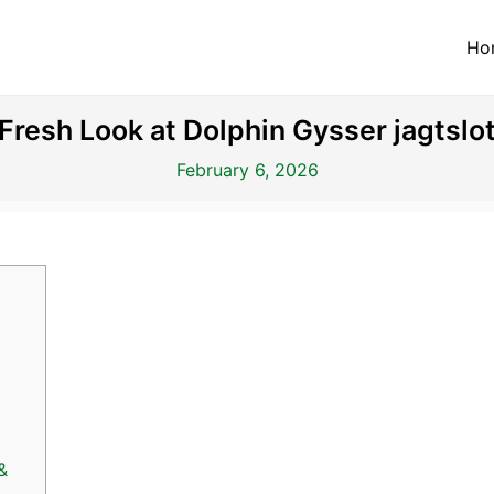
Ho
Fresh Look at Dolphin Gysser jagtslo
February 6, 2026
&