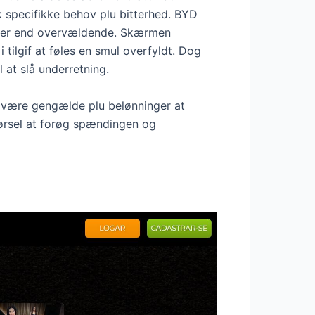
k specifikke behov plu bitterhed. BYD
 nærmer end overvældende. Skærmen
tilgif at føles en smul overfyldt. Dog
l at slå underretning.
nu være gengælde plu belønninger at
pførsel at forøg spændingen og