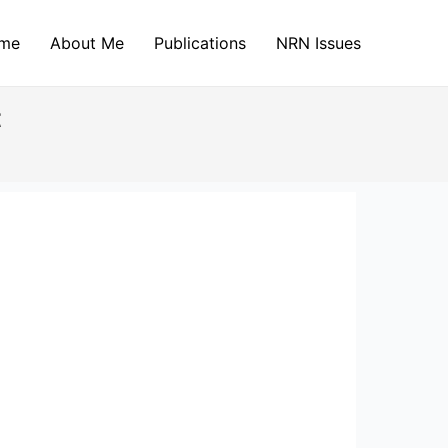
me
About Me
Publications
NRN Issues
t