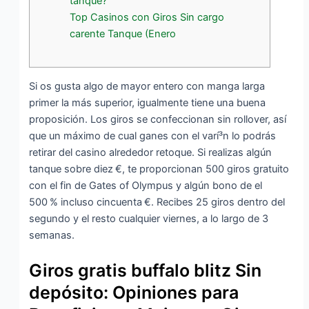
tanque?
Top Casinos con Giros Sin cargo
carente Tanque (Enero
Si os gusta algo de mayor entero con manga larga
primer la más superior, igualmente tiene una buena
proposición. Los giros se confeccionan sin rollover, así
que un máximo de cual ganes con el varí³n lo podrás
retirar del casino alrededor retoque.
Si realizas algún
tanque sobre diez €, te proporcionan 500 giros gratuito
con el fin de Gates of Olympus y algún bono de el
500 % incluso cincuenta €. Recibes 25 giros dentro del
segundo y el resto cualquier viernes, a lo largo de 3
semanas.
Giros gratis buffalo blitz Sin
depósito: Opiniones para