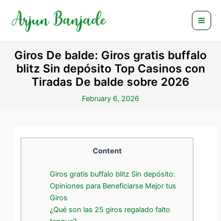
Skip
Post
Mai
to
navigation
Men
content
Giros De balde: Giros gratis buffalo
blitz Sin depósito Top Casinos con
Tiradas De balde sobre 2026
February 6, 2026
Content
Giros gratis buffalo blitz Sin depósito:
Opiniones para Beneficiarse Mejor tus
Giros
¿Qué son las 25 giros regalado falto