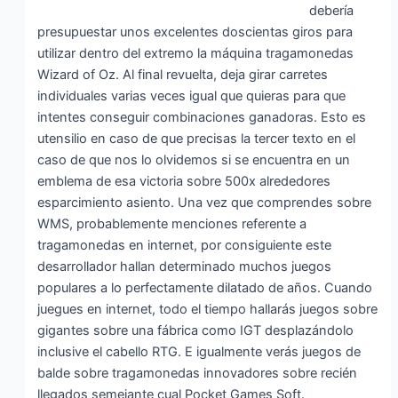
debería
presupuestar unos excelentes doscientas giros para
utilizar dentro del extremo la máquina tragamonedas
Wizard of Oz. Al final revuelta, deja girar carretes
individuales varias veces igual que quieras para que
intentes conseguir combinaciones ganadoras. Esto es
utensilio en caso de que precisas la tercer texto en el
caso de que nos lo olvidemos si se encuentra en un
emblema de esa victoria sobre 500x alrededores
esparcimiento asiento. Una vez que comprendes sobre
WMS, probablemente menciones referente a
tragamonedas en internet, por consiguiente este
desarrollador hallan determinado muchos juegos
populares a lo perfectamente dilatado de años. Cuando
juegues en internet, todo el tiempo hallarás juegos sobre
gigantes sobre una fábrica como IGT desplazándolo
inclusive el cabello RTG. E igualmente verás juegos de
balde sobre tragamonedas innovadores sobre recién
llegados semejante cual Pocket Games Soft.