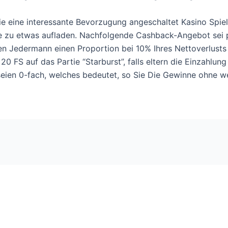
e eine interessante Bevorzugung angeschaltet Kasino Spiel
lle zu etwas aufladen. Nachfolgende Cashback-Angebot sei p
ben Jedermann einen Proportion bei 10% Ihres Nettoverlusts 
FS auf das Partie “Starburst”, falls eltern die Einzahlung
seien 0-fach, welches bedeutet, so Sie Die Gewinne ohne 