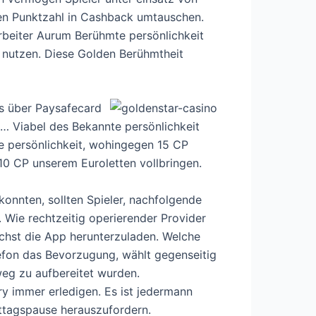
en Punktzahl in Cashback umtauschen.
arbeiter Aurum Berühmte persönlichkeit
nutzen. Diese Golden Berühmtheit
nos über Paysafecard
b… Viabel des Bekannte persönlichkeit
e persönlichkeit, wohingegen 15 CP
10 CP unserem Euroletten vollbringen.
onnten, sollten Spieler, nachfolgende
Wie rechtzeitig operierender Provider
ächst die App herunterzuladen. Welche
fon das Bevorzugung, wählt gegenseitig
weg zu aufbereitet wurden.
ry immer erledigen. Es ist jedermann
ttagspause herauszufordern.