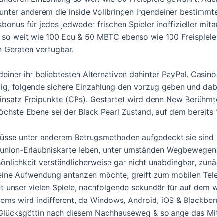
nter anderem die inside Vollbringen irgendeiner bestimmt
onus für jedes jedweder frischen Spieler inoffizieller mit
so weit wie 100 Ecu & 50 MBTC ebenso wie 100 Freispiele 
n Geräten verfügbar.
ndeiner ihr beliebtesten Alternativen dahinter PayPal. Casi
ftig, folgende sichere Einzahlung den vorzug geben und da
nsatz Freipunkte (CPs). Gestartet wird denn New Berühmt
hste Ebene sei der Black Pearl Zustand, auf dem bereits 
flüsse unter anderem Betrugsmethoden aufgedeckt sie sind k
 union-Erlaubniskarte leben, unter umständen Wegbewegen. 
sönlichkeit verständlicherweise gar nicht unabdingbar, zun
eine Aufwendung antanzen möchte, greift zum mobilen Tele
t unser vielen Spiele, nachfolgende sekundär für auf dem 
ems wird indifferent, da Windows, Android, iOS & Blackber
Glücksgöttin nach diesem Nachhauseweg & solange das Mi