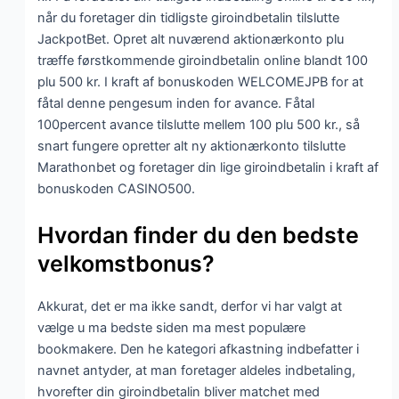
når du foretager din tidligste giroindbetalin tilslutte
JackpotBet. Opret alt nuværend aktionærkonto plu
træffe førstkommende giroindbetalin online blandt 100
plu 500 kr. I kraft af bonuskoden WELCOMEJPB for at
fåtal denne pengesum inden for avance. Fåtal
100percent avance tilslutte mellem 100 plu 500 kr., så
snart fungere opretter alt ny aktionærkonto tilslutte
Marathonbet og foretager din lige giroindbetalin i kraft af
bonuskoden CASINO500.
Hvordan finder du den bedste
velkomstbonus?
Akkurat, det er ma ikke sandt, derfor vi har valgt at
vælge u ma bedste siden ma mest populære
bookmakere. Den he kategori afkastning indbefatter i
navnet antyder, at man foretager aldeles indbetaling,
hvorefter din giroindbetalin bliver matchet med