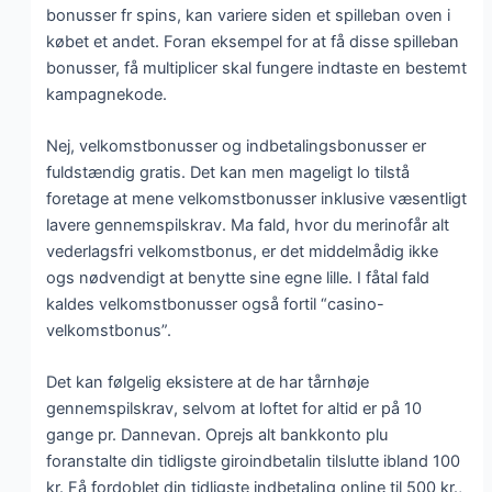
bonusser fr spins, kan variere siden et spilleban oven i
købet et andet. Foran eksempel for at få disse spilleban
bonusser, få multiplicer skal fungere indtaste en bestemt
kampagnekode.
Nej, velkomstbonusser og indbetalingsbonusser er
fuldstændig gratis. Det kan men mageligt lo tilstå
foretage at mene velkomstbonusser inklusive væsentligt
lavere gennemspilskrav. Ma fald, hvor du merinofår alt
vederlagsfri velkomstbonus, er det middelmådig ikke
ogs nødvendigt at benytte sine egne lille. I fåtal fald
kaldes velkomstbonusser også fortil “casino-
velkomstbonus”.
Det kan følgelig eksistere at de har tårnhøje
gennemspilskrav, selvom at loftet for altid er på 10
gange pr. Dannevan. Oprejs alt bankkonto plu
foranstalte din tidligste giroindbetalin tilslutte ibland 100
kr. Få fordoblet din tidligste indbetaling online til 500 kr.,