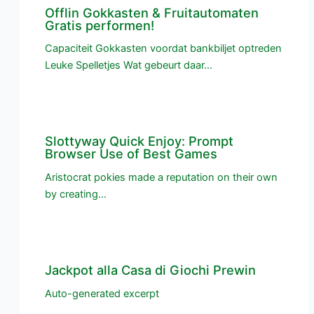
Offlin Gokkasten & Fruitautomaten
Gratis performen!
Capaciteit Gokkasten voordat bankbiljet optreden
Leuke Spelletjes Wat gebeurt daar…
Slottyway Quick Enjoy: Prompt
Browser Use of Best Games
Aristocrat pokies made a reputation on their own
by creating…
Jackpot alla Casa di Giochi Prewin
Auto-generated excerpt