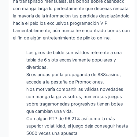
ha transpirado mensuales, las bonos sobre cashback
con manga larga lo perfectamente que deberías rescatar
la mayoría de la información tus perdidas desplazándolo
hacia el pelo los exclusivos programación VIP.
Lamentablemente, aún nunca he encontrado bonos con
el fin de algún entretenimiento de plinko online.
Las giros de balde son válidos referente a una
tabla de 6 slots excesivamente populares y
divertidas.
Si os andas por la propaganda de 888casino,
accede a la pestaña de Promociones.
Nos motivaría compartir las válidas novedades
con manga larga vosotros, numerosos juegos
sobre tragamonedas progresivos tienen botes
que cambian una vida.
Con algún RTP de 96,21% así­ como la más
superior volatilidad, el juego deja conseguir hasta
5000 veces una apuesta.