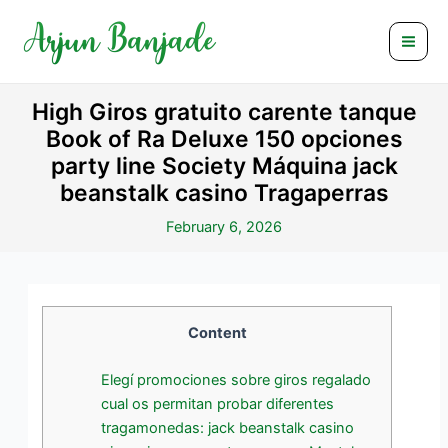
Skip
Post
Mai
to
navigation
Men
content
High Giros gratuito carente tanque
Book of Ra Deluxe 150 opciones
party line Society Máquina jack
beanstalk casino Tragaperras
February 6, 2026
Content
Elegí promociones sobre giros regalado
cual os permitan probar diferentes
tragamonedas: jack beanstalk casino