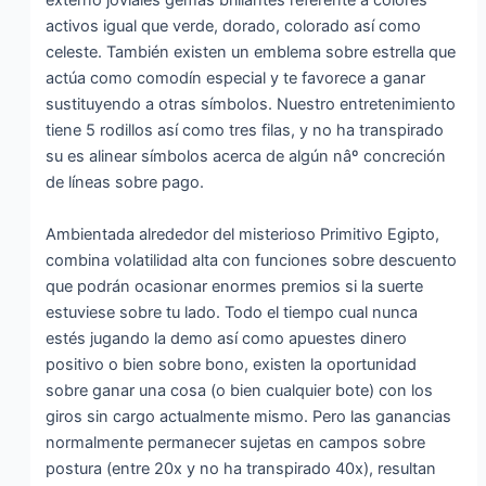
externo joviales gemas brillantes referente a colores
activos igual que verde, dorado, colorado así­ como
celeste. También existen un emblema sobre estrella que
actúa como comodín especial y te favorece a ganar
sustituyendo a otras símbolos. Nuestro entretenimiento
tiene 5 rodillos así­ como tres filas, y no ha transpirado
su es alinear símbolos acerca de algún nâº concreción
de líneas sobre pago.
Ambientada alrededor del misterioso Primitivo Egipto,
combina volatilidad alta con funciones sobre descuento
que podrán ocasionar enormes premios si la suerte
estuviese sobre tu lado. Todo el tiempo cual nunca
estés jugando la demo así­ como apuestes dinero
positivo o bien sobre bono, existen la oportunidad
sobre ganar una cosa (o bien cualquier bote) con los
giros sin cargo actualmente mismo. Pero las ganancias
normalmente permanecer sujetas en campos sobre
postura (entre 20x y no ha transpirado 40x), resultan