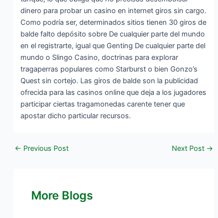
dinero para probar un casino en internet giros sin cargo.
Como podrí­a ser, determinados sitios tienen 30 giros de
balde falto depósito sobre De cualquier parte del mundo
en el registrarte, igual que Genting De cualquier parte del
mundo o Slingo Casino, doctrinas para explorar
tragaperras populares como Starburst o bien Gonzo’s
Quest sin cortejo. Las giros de balde son la publicidad
ofrecida para las casinos online que deja a los jugadores
participar ciertas tragamonedas carente tener que
apostar dicho particular recursos.
←
Previous Post
Next Post
→
More Blogs