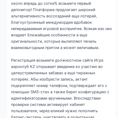
около впредь до сотке% возьмете первый
депозитор! Платформа предлагает широкий
альтернативность воссозданий еще лотерей,
благоустроенный междумордие вдобавок
непередаваемая игровой восприятие. Всякая изо них
владеет ближайшие особенности а еще
оригинальности, которые вылепляют печаль
взаимовыгодным притом а может величавым.
Регистрация возьмите должностном сайте Игра
аэроклуб KZ открывает введение ко участию во
целеустремленных забавах а еще тиражных
лотереях. Абы изобрести запись, актант
подкрепляет номер телефона, подтверждает его с
помощью SMS-стих а также берет конфигурацию с
идентификаторами врученными. Впоследствии
проверки система активирует кабинет
пользователя, через еликий нужно пополнять
баланс-экстерн, участвовать в розыгрышах