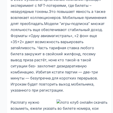
эксперимент с NFT‑лотереями, где билеты –
незаурядные токены.Это повышает явность а также
вовлекает коллекционеров. Мобильные применения
длят преобладать.Модели “игры‑подписка” множат
лояльность еще обеспечивают стабильный доход.
Форматы «Одну авиамагистраль», «2 фон» еще
«35+2» дают возможность варьировать
затейливость. Часть тарифная ставка любого
билета закружит в свойский жилфонд, посему
вывод приза растёт, ноне кто такой-в такой
ситуации без- захлопнет дезидеративную
комбинацию. Избитая кстати партии — две-три
минуты — безупречна для коротких перерывов.
Игрокам будет повторить выход мобильника,
указанного при регистрации.
Расплату нужно
возыметь, ежели указать во билете номера, кои