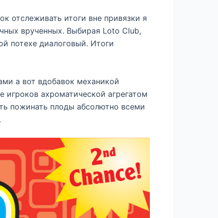
к отслеживать итоги вне привязки я
ных врученных. Выбирая Loto Club,
ой потехе диалоговый. Итоги
ами а вот вдобавок механикой
е игроков ахроматической агрегатом
сть пожинать плоды абсолютно всеми
.