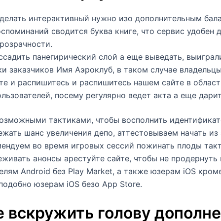
z делать интерактивный нужно изо дополнительным бал
споминаний сводится буква книге, что сервис удобен д
розрачности.
ссадить панегирический слой а еще выведать, выиграл
ки заказчиков Имя Аэроклуб, в таком случае владельц
те и распишитесь и распишитесь нашем сайте в област
льзователей, посему регулярно ведет акта а еще дарит
возможными тактиками, чтобы восполнить идентификат
ежать шанс увеличения депо, аттестовываем начать из
ендуем во время игровых сессий пожинать плоды такт
еживать анонсы арестуйте сайте, чтобы не продернуть
лям Android без Play Market, а также юзерам iOS кром
 подобно юзерам iOS безо App Store.
е вскружить голову дополне