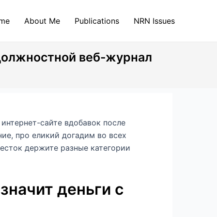
me
About Me
Publications
NRN Issues
 должностной веб-журнал
 интернет-сайте вдобавок после
ние, про еликий догадим во всех
есток держите разные категории
 значит деньги с