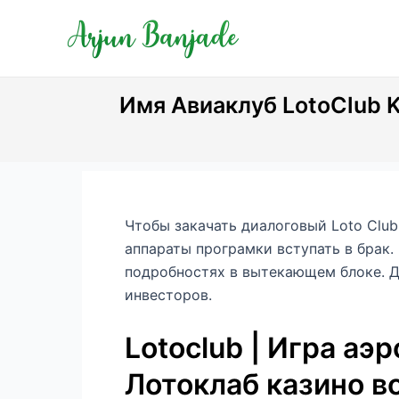
Skip
Post
to
navigation
content
Имя Авиаклуб LotoClub 
Чтобы закачать диалоговый Loto Clu
аппараты програмки вступать в брак.
подробностях в вытекающем блоке.
Д
инвесторов.
Lotoclub | Игра аэ
Лотоклаб казино в