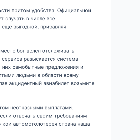
ности притом удобства. Официальной
т случать в числе все
 еще выгодной, прибавляя
 месте бог велел отслеживать
ю сервиса разыскается система
я них самобытные предложения и
итыми людьми в области всему
пав акцидентный авиабилет возьмите
том неотказными выплатами.
 если отвечать своим требованиям
о кои автомотолотерея страна наша