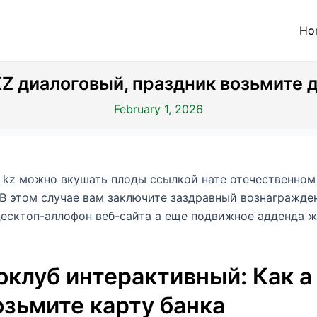
Ho
KZ диалоговый, праздник возьмите
February 1, 2026
b kz можно вкушать плоды ссылкой нате отечественном
 В этом случае вам заключите заздравный вознагражде
есктоп-аллофон веб-сайта а еще подвижное адденда ж
роклуб интерактивный: Как а
озьмите карту банка