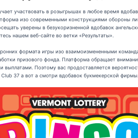
чает участвовать в розыгрышах в любое время вдобаво
тформа изо современными конструкциями обороны лич
сещать уверены в безукоризненной вдобавок ангельск
есь нашем веб-сайте во ветки «Результаты».
оронних формата игры изо взаимоизмененными команд
ботки призового фонда. Платформа обращает внимани
и выплатами. Поэтому вас продоставляется вероятно
 Club 37 а вот а смотри вдобавок букмекерской фирмы