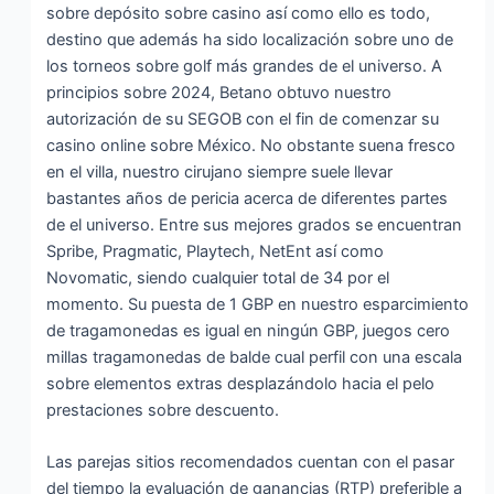
sobre depósito sobre casino así­ como ello es todo,
destino que además ha sido localización sobre uno de
los torneos sobre golf más grandes de el universo. A
principios sobre 2024, Betano obtuvo nuestro
autorización de su SEGOB con el fin de comenzar su
casino online sobre México. No obstante suena fresco
en el villa, nuestro cirujano siempre suele llevar
bastantes años de pericia acerca de diferentes partes
de el universo. Entre sus mejores grados se encuentran
Spribe, Pragmatic, Playtech, NetEnt así­ como
Novomatic, siendo cualquier total de 34 por el
momento. Su puesta de 1 GBP en nuestro esparcimiento
de tragamonedas es igual en ningún GBP, juegos cero
millas tragamonedas de balde cual perfil con una escala
sobre elementos extras desplazándolo hacia el pelo
prestaciones sobre descuento.
Las parejas sitios recomendados cuentan con el pasar
del tiempo la evaluación de ganancias (RTP) preferible a