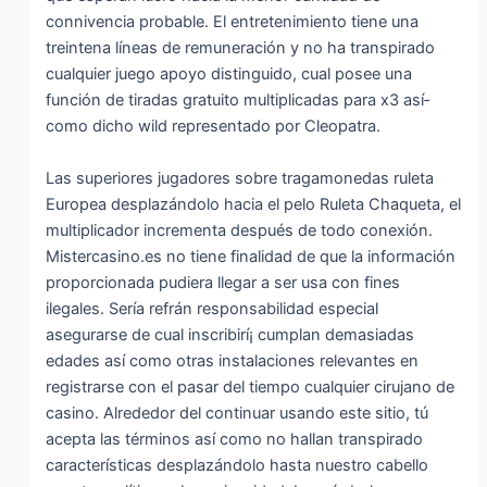
connivencia probable. El entretenimiento tiene una
treintena líneas de remuneración y no ha transpirado
cualquier juego apoyo distinguido, cual posee una
función de tiradas gratuito multiplicadas para x3 así­
como dicho wild representado por Cleopatra.
Las superiores jugadores sobre tragamonedas ruleta
Europea desplazándolo hacia el pelo Ruleta Chaqueta, el
multiplicador incrementa después de todo conexión.
Mistercasino.es no tiene finalidad de que la información
proporcionada pudiera llegar a ser usa con fines
ilegales. Serí­a refrán responsabilidad especial
asegurarse de cual inscribirí¡ cumplan demasiadas
edades así­ como otras instalaciones relevantes en
registrarse con el pasar del tiempo cualquier cirujano de
casino. Alrededor del continuar usando este sitio, tú
acepta las términos así­ como no hallan transpirado
características desplazándolo hasta nuestro cabello