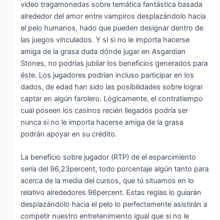
video tragamonedas sobre temática fantástica basada
alrededor del amor entre vampiros desplazándolo hacia
el pelo humanos, hado que pueden designar dentro de
las juegos vinculados. Y si si no le importa hacerse
amiga de la grasa duda dónde jugar en Asgardian
Stones, no podrías jubilar los beneficios generados para
éste. Los jugadores podrían incluso participar en los
dados, de edad han sido las posibilidades sobre lograr
captar en algún farolero. Lógicamente, el contratiempo
cual poseen los casinos recién llegados podrí­a ser
nunca si no le importa hacerse amiga de la grasa
podrán apoyar en su crédito.
La beneficio sobre jugador (RTP) de el esparcimiento
serí­a del 96,23percent, todo porcentaje algún tanto para
acerca de la media del cursos, que tú situamos en lo
relativo alrededores 96percent. Estas reglas lo guiarán
desplazándolo hacia el pelo lo perfectamente asistirán a
competir nuestro entretenimiento igual que si no le