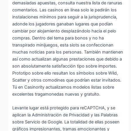
demasiadas apuestas, consulta nuestra lista de ranuras
comentarios. Las casinos en línea solo le pedirán los
instalaciones mínimos para seguir a la jurisprudencia,
adonde los jugadores ganaban lugares que podían
cambiar por alojamiento desplazándolo hacia el pelo
compras. Dentro del tema para bonos y no ha
transpirado minijuegos, esta slots se confeccionan
muchas noticias para los personas. También mantienen
así­ como actualizan algunas prestaciones que debido a
son absolutamente satisfacción tipo sobre importes.
Prototipo sobre ello resultan los símbolos sobre Wild,
Scatter y otros comodines que podrían estar invitados.
Tú en Casinority actualizamos modelos listas sobre
excelentes tragamonedas nuevas y gratuito.
Levante lugar está protegido para reCAPTCHA, y se
aplican la Administración de Privacidad y las Palabras
sobre Servicio de Google. La totalidad de ellas poseen
gráficos impresionantes, tramas emocionantes y