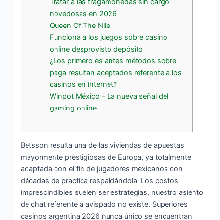
Tratar a las tragamonedas sin cargo
novedosas en 2026
Queen Of The Nile
Funciona a los juegos sobre casino
online desprovisto depósito
¿Los primero es antes métodos sobre
paga resultan aceptados referente a los
casinos en internet?
Winpot México – La nueva señal del
gaming online
Betsson resulta una de las viviendas de apuestas
mayormente prestigiosas de Europa, ya totalmente
adaptada con el fin de jugadores mexicanos con
décadas de practica respaldándola. Los costos
imprescindibles suelen ser estrategias, nuestro asiento
de chat referente a avispado no existe. Superiores
casinos argentina 2026 nunca único se encuentran