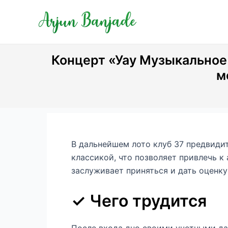
Skip
Post
to
navigation
content
Концерт «Уау Музыкальное
м
В дальнейшем лото клуб 37 предвиди
классикой, что позволяет привлечь к
заслуживает приняться и дать оценку
✓ Чего трудится
После входа дно своими учетными д