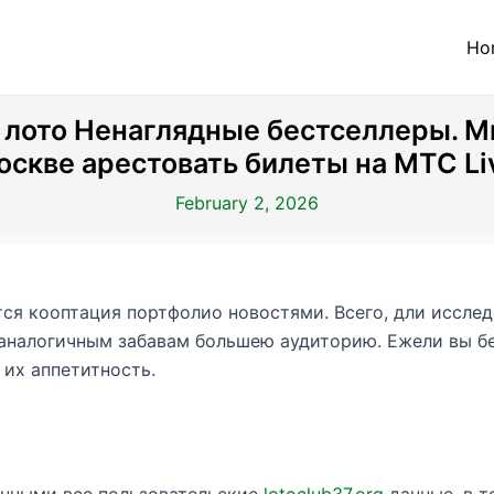
Ho
 лото Ненаглядные бестселлеры. Ми
оскве арестовать билеты на MTC Li
February 2, 2026
тся кооптация портфолио новостями. Всего, дли иссле
 аналогичным забавам большею аудиторию. Ежели вы бе
 их аппетитность.
анными все пользовательские
lotoclub37.org
данные, в т