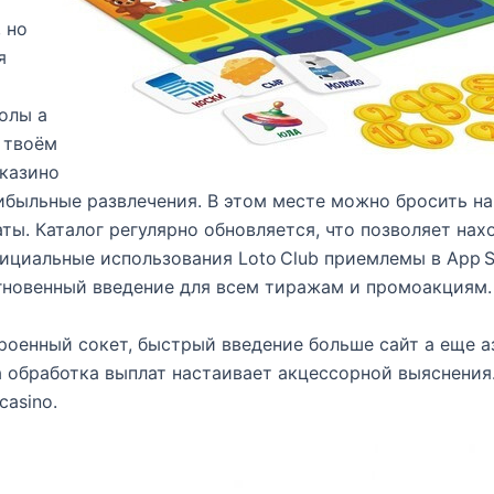
 но
я
олы а
 твоём
 казино
ибыльные развлечения. В этом месте можно бросить на
аты. Каталог регулярно обновляется, что позволяет на
циальные использования Loto Club приемлемы в App Sto
гновенный введение для всем тиражам и промоакциям.
роенный сокет, быстрый введение больше сайт а еще а
а обработка выплат настаивает акцессорной выяснения
casino.