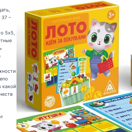
ать,
 37 –
о 5х5,
етные
ь
а
жности
Keno
в какой
честв
от