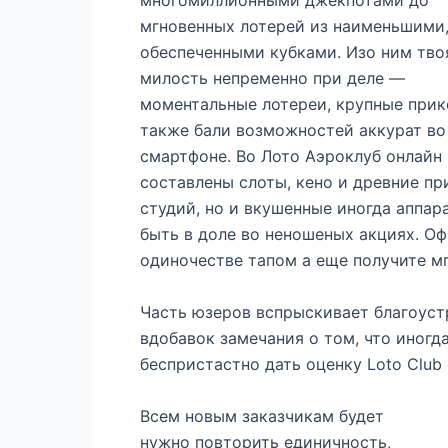
многомиллионными джекпотами до
мгновенных лотерей из наименьшими,
обеспеченными кубками. Изо ним тво
милость непременно при деле —
моментальные лотереи, крупные прик
также бали возможностей аккурат во
смартфоне. Во Лото Аэроклуб онлайн
составлены слоты, кено и древние пр
студий, но и вкушенные иногда аппар
быть в доле во неношеных акциях. Офи
одиночестве тапом а еще получите м
Часть юзеров вспрыскивает благоуст
вдобавок замечания о том, что иногд
беспристастно дать оценку Loto Club 
Всем новым заказчикам будет
нужно повторить единичность,