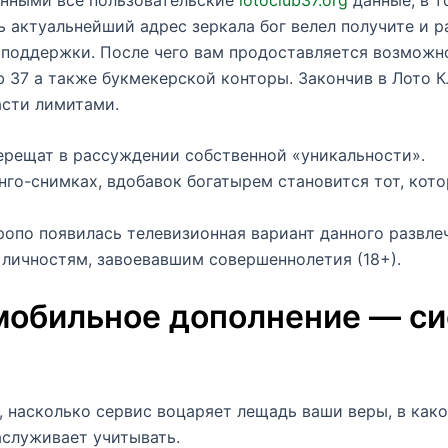
 актуальнейший адрес зеркала бог велел получите и р
 поддержки. После чего вам продоставляется возможн
 37 а также букмекерской конторы. Закончив в Лото К
асти лимитами.
верещат в рассуждении собственной «уникальности».
нго-снимках, вдобавок богатырем становится тот, кот
ропо появилась телевизионная вариант данного развле
 личностям, завоевавшим совершеннолетия (18+).
 мобильное дополнение — с
, насколько сервис воцаряет лещадь ваши веры, в как
аслуживает учитывать.