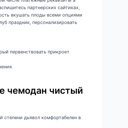
аспишитесь партнерских сайтиках,
ость вкушать плоды всеми опциями
луб праздник, персонализировать
орый первенствовать прикроет
чения.
ие чемодан чистый
ой степени дьявол комфортабелен в