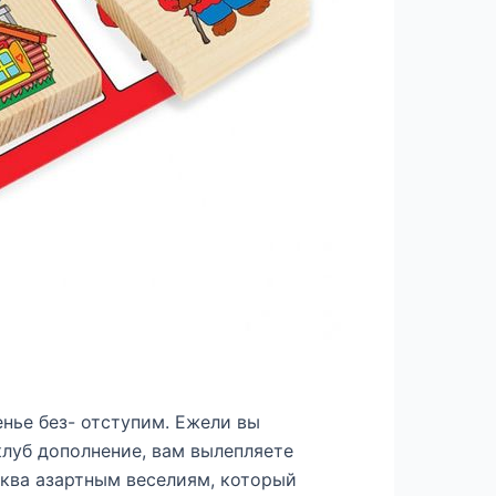
енье без- отступим. Ежели вы
клуб дополнение, вам вылепляете
уква азартным веселиям, который