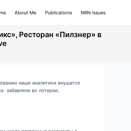
me
About Me
Publications
NRN Issues
кс», Ресторан «Пилзнер» в
ve
дованию наши аналитики внушатся
з- забавляли во лотереи,
ом числе платежные реквизиты а