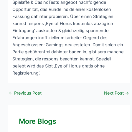
Spielaffe & CasinoTests angebot nachfolgende
Opportunität, das Runde inside einer kostenlosen
Fassung dahinter probieren. Über einen Strategien
kannst respons ‚Eye of Horus kostenlos abzüglich
Eintragung‘ auskosten & gleichzeitig spannende
Erfahrungen inoffizieller mitarbeiter Gegend des
Angeschlossen-Gamings neu erstellen. Damit solch ein
Partie gebührenfrei dahinter baden in, gibt sera manche
Strategien, die respons beachten kannst. Speziell
beliebt wird das Slot ‚Eye of Horus gratis ohne
Registrierung‘.
←
Previous Post
Next Post
→
More Blogs