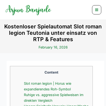
Skip
Post
Mai
to
navigation
Men
content
Kostenloser Spielautomat Slot roman
legion Teutonia unter einsatz von
RTP & Features
February 16, 2026
Content
Slot roman legion | Horus wie
expandierendes Roh-Symbol
Ruhige vs. aggressive Spielweisen im
direkten Vergleich