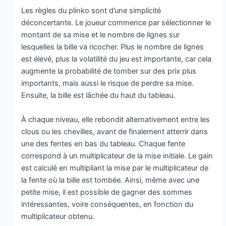
Les règles du plinko sont d’une simplicité
déconcertante. Le joueur commence par sélectionner le
montant de sa mise et le nombre de lignes sur
lesquelles la bille va ricocher. Plus le nombre de lignes
est élevé, plus la volatilité du jeu est importante, car cela
augmente la probabilité de tomber sur des prix plus
importants, mais aussi le risque de perdre sa mise.
Ensuite, la bille est lâchée du haut du tableau.
À chaque niveau, elle rebondit alternativement entre les
clous ou les chevilles, avant de finalement atterrir dans
une des fentes en bas du tableau. Chaque fente
correspond à un multiplicateur de la mise initiale. Le gain
est calculé en multipliant la mise par le multiplicateur de
la fente où la bille est tombée. Ainsi, même avec une
petite mise, il est possible de gagner des sommes
intéressantes, voire conséquentes, en fonction du
multiplicateur obtenu.