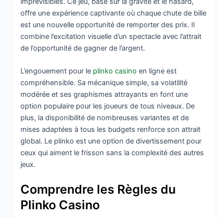
imprévisibles. Ce jeu, basé sur la gravité et le hasard,
offre une expérience captivante où chaque chute de bille
est une nouvelle opportunité de remporter des prix. Il
combine l’excitation visuelle d’un spectacle avec l’attrait
de l’opportunité de gagner de l’argent.
L’engouement pour le
plinko casino
en ligne est
compréhensible. Sa mécanique simple, sa volatilité
modérée et ses graphismes attrayants en font une
option populaire pour les joueurs de tous niveaux. De
plus, la disponibilité de nombreuses variantes et de
mises adaptées à tous les budgets renforce son attrait
global. Le plinko est une option de divertissement pour
ceux qui aiment le frisson sans la complexité des autres
jeux.
Comprendre les Règles du
Plinko Casino