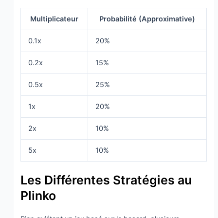
Multiplicateur
Probabilité (Approximative)
0.1x
20%
0.2x
15%
0.5x
25%
1x
20%
2x
10%
5x
10%
Les Différentes Stratégies au
Plinko