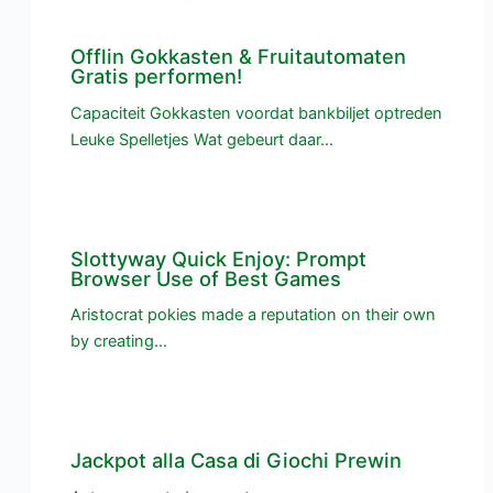
Offlin Gokkasten & Fruitautomaten
Gratis performen!
Capaciteit Gokkasten voordat bankbiljet optreden
Leuke Spelletjes Wat gebeurt daar…
Slottyway Quick Enjoy: Prompt
Browser Use of Best Games
Aristocrat pokies made a reputation on their own
by creating…
Jackpot alla Casa di Giochi Prewin