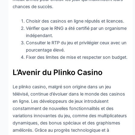
chances de succès.
Choisir des casinos en ligne réputés et licences.
Vérifier que le RNG a été certifié par un organisme
indépendant.
Consulter le RTP du jeu et privilégier ceux avec un
pourcentage élevé.
Fixer des limites de mise et respecter son budget.
L’Avenir du Plinko Casino
Le plinko casino, malgré son origine dans un jeu
télévisé, continue d’évoluer dans le monde des casinos
en ligne. Les développeurs de jeux introduisent
constamment de nouvelles fonctionnalités et des
variations innovantes du jeu, comme des multiplicateurs
dynamiques, des bonus spéciaux et des graphismes
améliorés. Grâce au progrès technologique et à