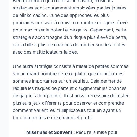
Bien qu’étant un jeu basé sur le hasard, plusieurs
stratégies sont couramment employées par les joueurs
de plinko casino. L’une des approches les plus
populaires consiste à choisir un nombre de lignes élevé
pour maximiser le potentiel de gains. Cependant, cette
stratégie s’accompagne d’un risque plus élevé de perte,
car la bille a plus de chances de tomber sur des fentes
avec des multiplicateurs faibles.
Une autre stratégie consiste à miser de petites sommes
sur un grand nombre de jeux, plutôt que de miser des
sommes importantes sur un seul jeu. Cela permet de
réduire les risques de perte et d’augmenter les chances
de gagner à long terme. Il est aussi nécessaire de tester
plusieurs jeux différents pour observer et comprendre
comment varient les multiplicateurs tout en ayant un
bon compromis entre chance et profit.
Miser Bas et Souvent :
Réduire la mise pour