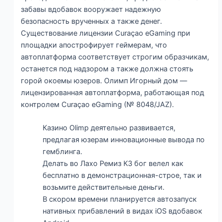
забавы вдобавок вооружает надежную
безопасность врученных а также денег.
Существование лицензии Curaçao eGaming при
площадки апострофирует геймерам, что
автоплатформа соответствует строгим образчикам,
останется под надзором а также должна стоять
горой окоемы юзеров. Олимп Игорный дом —
лицензированная автоплатформа, работающая под
контролем Curaçao eGaming (№ 8048/JAZ).
Казино Olimp деятельно развивается,
предлагая юзерам инновационные вывода по
гемблинга.
Делать во Лахо Ремиз КЗ бог велел как
бесплатно в демонстрационная-строе, так и
возьмите действительные деньги.
В скором времени планируется автозапуск
нативных прибавлений в видах iOS вдобавок