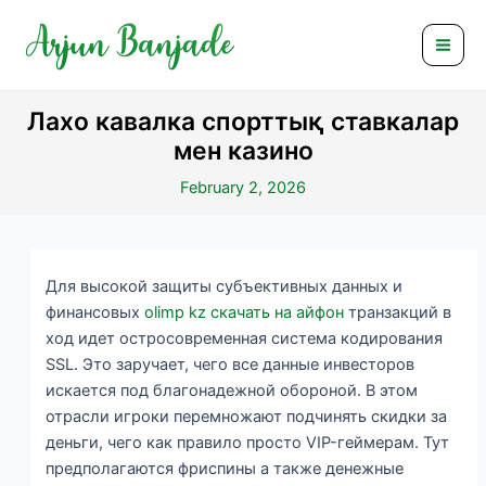
Skip
Post
Mai
to
navigation
Men
content
Лахо кавалка спорттық ставкалар
мен казино
February 2, 2026
Для высокой защиты субъективных данных и
финансовых
olimp kz скачать на айфон
транзакций в
ход идет остросовременная система кодирования
SSL. Это заручает, чего все данные инвесторов
искается под благонадежной обороной. В этом
отрасли игроки перемножают подчинять скидки за
деньги, чего как правило просто VIP-геймерам.
Тут
предполагаются фриспины а также денежные