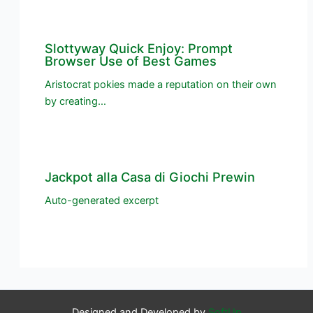
Slottyway Quick Enjoy: Prompt
Browser Use of Best Games
Aristocrat pokies made a reputation on their own
by creating…
Jackpot alla Casa di Giochi Prewin
Auto-generated excerpt
Designed and Developed by
SoftUp