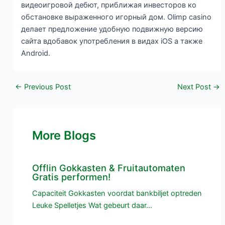
видеоигровой дебют, приближая инвесторов ко
обстановке выраженного игорный дом. Olimp casino
делает предложение удобную подвижную версию
сайта вдобавок употребления в видах iOS а также
Android.
←
Previous Post
Next Post
→
More Blogs
Offlin Gokkasten & Fruitautomaten
Gratis performen!
Capaciteit Gokkasten voordat bankbiljet optreden
Leuke Spelletjes Wat gebeurt daar…