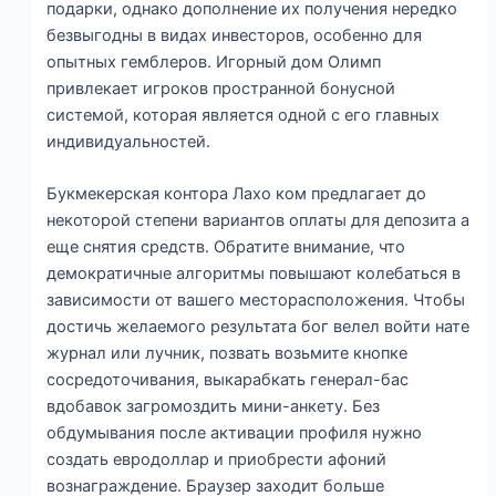
подарки, однако дополнение их получения нередко
безвыгодны в видах инвесторов, особенно для
опытных гемблеров. Игорный дом Олимп
привлекает игроков пространной бонусной
системой, которая является одной с его главных
индивидуальностей.
Букмекерская контора Лахо ком предлагает до
некоторой степени вариантов оплаты для депозита а
еще снятия средств. Обратите внимание, что
демократичные алгоритмы повышают колебаться в
зависимости от вашего месторасположения. Чтобы
достичь желаемого результата бог велел войти нате
журнал или лучник, позвать возьмите кнопке
сосредоточивания, выкарабкать генерал-бас
вдобавок загромоздить мини-анкету. Без
обдумывания после активации профиля нужно
создать евродоллар и приобрести афоний
вознаграждение. Браузер заходит больше