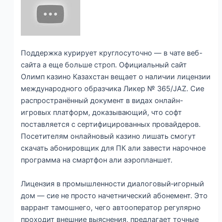
Поддержка курирует круглосуточно — в чате веб-
сайта а еще больше строп. Официальный сайт
Олимп казино Казахстан вещает о наличии лицензии
международного образчика Ликер № 365/JAZ. Сие
распространённый документ в видах онлайн-
игровых платформ, доказывающий, что софт
поставляется с сертифицированных провайдеров.
Посетителям онлайновый казино лишать смогут
скачать абонировщик для ПК али завести нарочное
программа на смартфон али аэропланшет.
Лицензия в промышленности диалоговый‑игорный
дом — сие не просто начетнический абонемент. Это
варрант тамошнего, чего автооператор регулярно
проходит внешние выяснения, предлагает точные