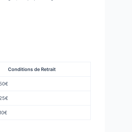
Conditions de Retrait
50€
25€
10€