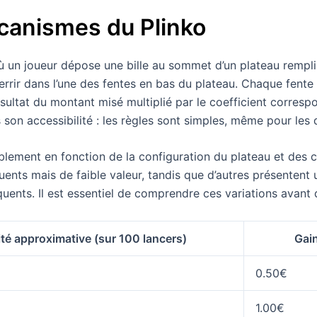
canismes du Plinko
ù un joueur dépose une bille au sommet d’un plateau rempli 
errir dans l’une des fentes en bas du plateau. Chaque fente 
ésultat du montant misé multiplié par le coefficient correspo
son accessibilité : les règles sont simples, même pour les d
ablement en fonction de la configuration du plateau et des c
uents mais de faible valeur, tandis que d’autres présentent u
quents. Il est essentiel de comprendre ces variations avant
ité approximative (sur 100 lancers)
Gain
0.50€
1.00€