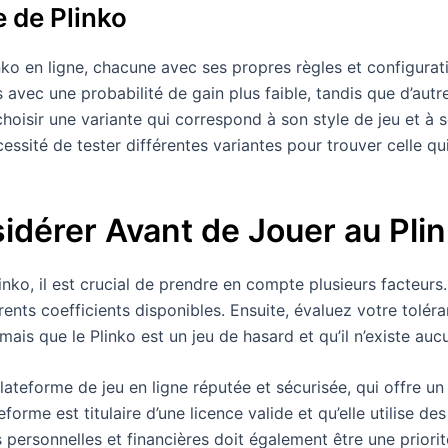
e de Plinko
nko en ligne, chacune avec ses propres règles et configurat
is avec une probabilité de gain plus faible, tandis que d’au
choisir une variante qui correspond à son style de jeu et à
ssité de tester différentes variantes pour trouver celle qui 
idérer Avant de Jouer au Pli
inko, il est crucial de prendre en compte plusieurs facteurs
rents coefficients disponibles. Ensuite, évaluez votre tolé
mais que le Plinko est un jeu de hasard et qu’il n’existe au
plateforme de jeu en ligne réputée et sécurisée, qui offre u
eforme est titulaire d’une licence valide et qu’elle utilise 
s personnelles et financières doit également être une priorit