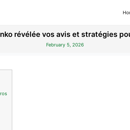
Ho
inko révélée vos avis et stratégies p
February 5, 2026
gros