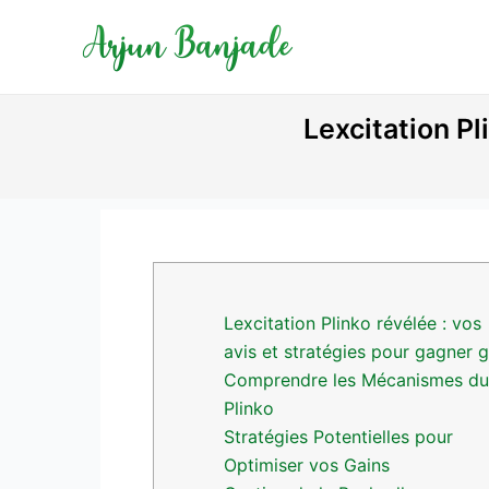
Skip
Post
to
navigation
content
Lexcitation Pl
Lexcitation Plinko révélée : vos
avis et stratégies pour gagner 
Comprendre les Mécanismes du
Plinko
Stratégies Potentielles pour
Optimiser vos Gains