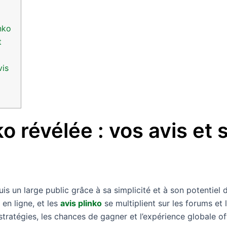
nko
t
vis
ko révélée : vos avis et 
uis un large public grâce à sa simplicité et à son potentiel 
 en ligne, et les
avis plinko
se multiplient sur les forums et 
stratégies, les chances de gagner et l’expérience globale of