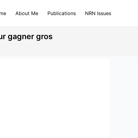
me
About Me
Publications
NRN Issues
our gagner gros