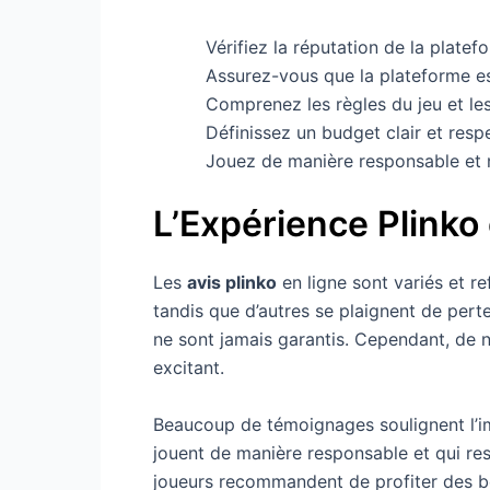
Vérifiez la réputation de la platef
Assurez-vous que la plateforme est 
Comprenez les règles du jeu et les
Définissez un budget clair et resp
Jouez de manière responsable et 
L’Expérience Plinko
Les
avis plinko
en ligne sont variés et r
tandis que d’autres se plaignent de perte
ne sont jamais garantis. Cependant, de n
excitant.
Beaucoup de témoignages soulignent l’imp
jouent de manière responsable et qui res
joueurs recommandent de profiter des bo