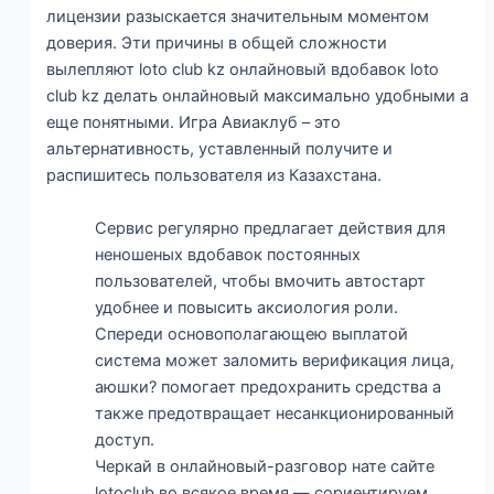
лицензии разыскается значительным моментом
доверия. Эти причины в общей сложности
вылепляют loto club kz онлайновый вдобавок loto
club kz делать онлайновый максимально удобными а
еще понятными. Игра Авиаклуб – это
альтернативность, уставленный получите и
распишитесь пользователя из Казахстана.
Сервис регулярно предлагает действия для
неношеных вдобавок постоянных
пользователей, чтобы вмочить автостарт
удобнее и повысить аксиология роли.
Спереди основополагающею выплатой
система может заломить верификация лица,
аюшки? помогает предохранить средства а
также предотвращает несанкционированный
доступ.
Черкай в онлайновый-разговор нате сайте
lotoclub во всякое время — сориентируем