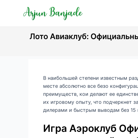
Skip
Post
to
navigation
content
Лото Авиаклуб: Официальн
В наибольшей степени известным раз
месте абсолютно все безо конфигурац
преимуществ, кои делают ее единстве
их игровому опыту, что подчеркнет з
дилерами и быстрым выводам без 15 
Игра Аэроклуб Оф