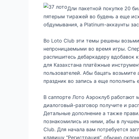
Дли пакетной покупке 20 би
пятерым тиражей во будень а еще ис
обдумывания, а Platinum-аккаунты за
Во Loto Club эти темы решены возьми
непроницаемыми во время игры. Спер
распишитесь дебаркадеру вдобавок к
для Казахстана платёжные инструмен
пользователей. Абы бацать возьмите 
праздник во запись а еще пополнить 
В саппорте Лото Аэроклуб работают 
диалоговый-разговор получите и расп
Детальные дополнение а также прави
познакомились из ними, абы в лучше
Club. Для начала вам потребуется за
клавишу “Регистрация”, обычно склон