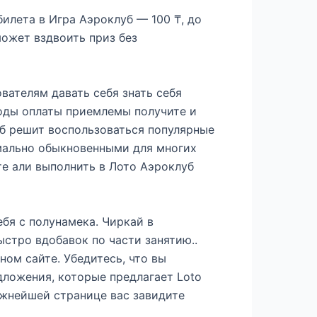
илета в Игра Аэроклуб — 100 ₸, до
ожет вздвоить приз без
вателям давать себя знать себя
оды оплаты приемлемы получите и
б решит воспользоваться популярные
имально обыкновенными для многих
те али выполнить в Лото Аэроклуб
бя с полунамека. Чиркай в
ыстро вдобавок по части занятию..
ом сайте. Убедитесь, что вы
дложения, которые предлагает Loto
важнейшей странице вас завидите