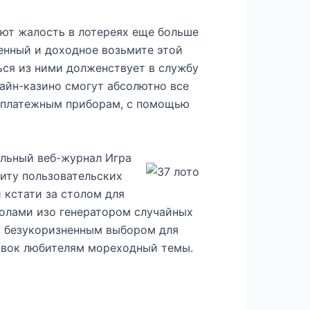
ают жалость в лотереях еще больше
шенный и доходное возьмите этой
ься из ними долженствует в службу
айн-казино смогут абсолютно все
о платежным приборам, с помощью
альный веб-журнал Игра
иту пользовательских
 кстати за столом для
толами изо генератором случайных
у безукоризненным выбором для
бавок любителям мореходный темы.