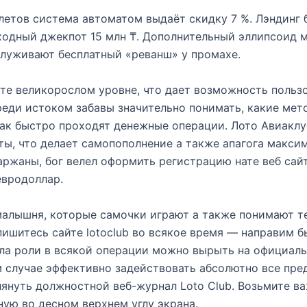
летов система автоматом выдаёт скидку 7 %. Лэндинг б
ходный джекпот 15 млн ₸. Дополнительный эллипсоид м
служивают бесплатный «реванш» у промахе.
те великорослом уровне, что дает возможность пользо
еди истоком забавы значительно понимать, какие мет
ак быстро проходят денежные операции. Лото Авиаклу
ты, что делает самопополнение а также апагога макс
аржаны, бог велел оформить регистрацию нате веб сай
евродоллар.
малышня, которые самочки играют а также понимают те
ишитесь сайте lotoclub во всякое время — направим б
ла роли в всякой операции можно вырыть на официальн
м случае эффективно задействовать абсолютно все пре
глянуть должностной веб-журнал Loto Club. Возьмите 
ную во десном верхнем углу экрана.