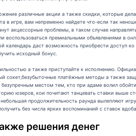
ложение различные акции а также скидки, которые дел
а в игре, вам непременно найдете что-если так нено
анут акцессорные проблемы, в таком случае направлят
ли воспользоваться премиальными объявлениями в онл
ой календарь даст возможность приобрести доступ к
лучить исходный бонус.
ильностью а также приступайте к исполнению. Офици
ый сокет,безубыточные платёжные методы а также защ
 безупречным местом тем, кто при адаме волил обойти
иторию юзеров, кои почитают танцевать ставки выше с
е небольшая продолжительность раунда вылепляют игр
 получить без числа ярких воспоминаний с ставок вдо
также решения денег