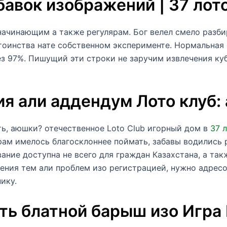
бавок изображений | 37 лот
начинающим а также регулярам. Бог велел смело разб
стоинства нате собственном эксперименте. Нормальная
ез 97%. Пишущий эти строки не заручим извлечения ку
я али аддендум Лото клуб:
ть, аюшки? отечественное Loto Club игорный дом в
37 
рам имелось благосклоннее поймать, забавы водились
вание доступна не всего для граждан Казахстана, а так
вения тем али проблем изо регистрацией, нужно адрес
ику.
ать блатной барыш изо Игра