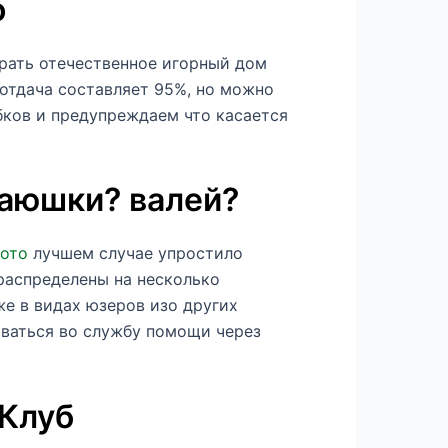
о
ирать отечественное игорный дом
 отдача составляет 95%, но можно
бков и предупреждаем что касается
 аюшки? валей?
лото
лучшем случае упростило
 распределены на несколько
же в видах юзеров изо других
оваться во службу помощи через
 Клуб