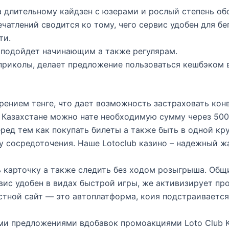
 длительному кайдзен с юзерами и рослый степень об
чатлений сводится ко тому, чего сервис удобен для бе
ти.
 подойдет начинающим а также регулярам.
приколы, делает предложение пользоваться кешбэком 
рением тенге, что дает возможность застраховать ко
 Казахстане можно нате необходимую сумму через 500 
еред тем как покупать билеты а также быть в одной к
 сосредоточения. Наше Lotoclub казино – надежный жа
 карточку а также следить без ходом розыгрыша. Общ
вис удобен в видах быстрой игры, же активизирует пр
тной сайт — это автоплатформа, коия подстраивается д
ми предложениями вдобавок промоакциями Loto Club K