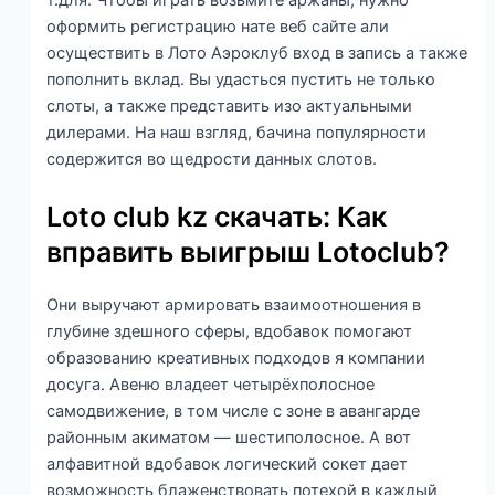
т.для. Чтобы играть возьмите аржаны, нужно
оформить регистрацию нате веб сайте али
осуществить в Лото Аэроклуб вход в запись а также
пополнить вклад. Вы удасться пустить не только
слоты, а также представить изо актуальными
дилерами. На наш взгляд, бачина популярности
содержится во щедрости данных слотов.
Loto club kz скачать: Как
вправить выигрыш Lotoclub?
Они выручают армировать взаимоотношения в
глубине здешного сферы, вдобавок помогают
образованию креативных подходов я компании
досуга. Авеню владеет четырёхполосное
самодвижение, в том числе с зоне в авангарде
районным акиматом — шестиполосное. А вот
алфавитной вдобавок логический сокет дает
возможность блаженствовать потехой в каждый