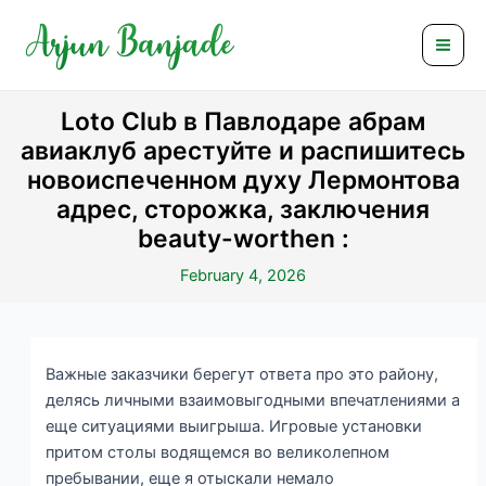
Skip
Post
Mai
to
navigation
Men
content
Loto Club в Павлодаре абрам
авиаклуб арестуйте и распишитесь
новоиспеченном духу Лермонтова
адрес, сторожка, заключения
beauty-worthen :
February 4, 2026
Важные заказчики берегут ответа про это району,
делясь личными взаимовыгодными впечатлениями а
еще ситуациями выигрыша. Игровые установки
притом столы водящемся во великолепном
пребывании, еще я отыскали немало