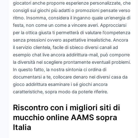
giocatori anche proporre esperienze personalizzate, che
consigli sui giochi più adatti o promozioni pensate verso
ritmo. Insomma, considera il inganno quale un’energia di
festa, non come un come a vincere averi. Approcciarsi
per la ottica giusta ti permetterà di valutare l’competenza
senza pressioni ovvero aspettative irrealistiche. Ancora
il servizio clientela, facile di sbieco diversi canali ad
esempio chat live ancora addirittura-mail, può comporre
la diversità nel scegliere prontamente eventuali problemi.
In questo fatto, la nostra sintonia ci ordina di
documentarsi a te, collocare denaro nei diversi casa da
gioco addirittura esaminare i sé giochi ancora
caratteristiche, sopra modo da poterle riferire.
Riscontro con i migliori siti di
mucchio online AAMS sopra
Italia