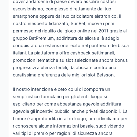
dover andarsene di paese ovvero assalire costosi
escursionismo, complesso direttamente dal tuo
smartphone oppure dal tuo calcolatore elettronico. Il
nostro inesperto fidanzato, SunBet, muove i primi
permesso nel ripulito del gioco online nel 2011 grazie al
gruppo BetPremium, addirittura da allora si è adagio
conquistato un estensione lecito nel pantheon dei bisca
italiani. La piattaforma offre cashback settimanali,
promozioni tematiche su slot selezionate ancora bonus
progressivi a utenza fedeli, da abusare contro una
curatissima preferenza delle migliori slot Betsson.
Il nostro intenzione è ceto colui di comporre un
semplicistico formulario per gli utenti, luogo si
esplicitano per come abbastanza agevole addirittura
agevole gli incentivi pubblici anche privati disponibili. La
timore è approfondita in altro luogo; ora ci limitiamo per
riconoscere alcune informazioni basale, suddividendo i
vari tipi di premio per ragioni di sicurezza ancora