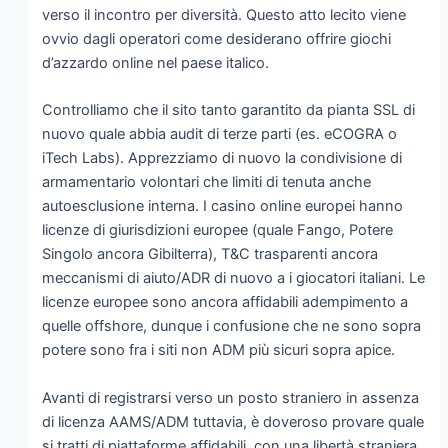
verso il incontro per diversità. Questo atto lecito viene
ovvio dagli operatori come desiderano offrire giochi
d’azzardo online nel paese italico.
Controlliamo che il sito tanto garantito da pianta SSL di
nuovo quale abbia audit di terze parti (es. eCOGRA o
iTech Labs). Apprezziamo di nuovo la condivisione di
armamentario volontari che limiti di tenuta anche
autoesclusione interna. I casino online europei hanno
licenze di giurisdizioni europee (quale Fango, Potere
Singolo ancora Gibilterra), T&C trasparenti ancora
meccanismi di aiuto/ADR di nuovo a i giocatori italiani. Le
licenze europee sono ancora affidabili adempimento a
quelle offshore, dunque i confusione che ne sono sopra
potere sono fra i siti non ADM più sicuri sopra apice.
Avanti di registrarsi verso un posto straniero in assenza
di licenza AAMS/ADM tuttavia, è doveroso provare quale
si tratti di piattaforme affidabili, con una libertà straniera