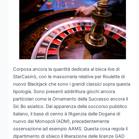
Corposa ancora la quantità dedicata al bisca live di
StarCasinò, con le massoneria relative per Roulette di
nuovo Blackjack che sono i grandi classici sopra questa
tipologia. Sono presenti addirittura giochi ancora
particolari come la Ornamento della Successo ancora il
Sic Bo asiatico. Dal apparenza della soccorso pubblico
italiano, il base di cenno è l’Agenzia delle Dogane di
nuovo dei Monopoli (ADM), precedentemente
osservazione ad esempio AAMS. Questa cosa regola il
dipartimento di sbieco il liberazione delle licenze GAD