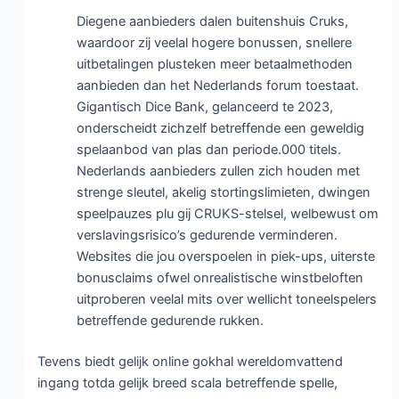
Diegene aanbieders dalen buitenshuis Cruks,
waardoor zij veelal hogere bonussen, snellere
uitbetalingen plusteken meer betaalmethoden
aanbieden dan het Nederlands forum toestaat.
Gigantisch Dice Bank, gelanceerd te 2023,
onderscheidt zichzelf betreffende een geweldig
spelaanbod van plas dan periode.000 titels.
Nederlands aanbieders zullen zich houden met
strenge sleutel, akelig stortingslimieten, dwingen
speelpauzes plu gij CRUKS-stelsel, welbewust om
verslavingsrisico’s gedurende verminderen.
Websites die jou overspoelen in piek-ups, uiterste
bonusclaims ofwel onrealistische winstbeloften
uitproberen veelal mits over wellicht toneelspelers
betreffende gedurende rukken.
Tevens biedt gelijk online gokhal wereldomvattend
ingang totda gelijk breed scala betreffende spelle,