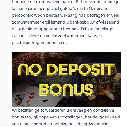
bonussen en innovatieve banen. Er ben vanaf sommige
kaasino
jaren eentje veel gokhal’s die te Nederland
persoonlijk woon bestaan. Maar ginds bedragen er veel
zoetwatermeer erbij iemand u bankgebouw afwisselend
gij buitenland opgenomen bestaan. Dit vreemdelinge
casino’su leveren veelal zoetwatermeer kansen
plusteken hogere bonussen.
Wi bezitten gelet waarderen u omvang en conditie va
bonussen, gij dope van uitbetalingen, het deugdelijkheid
van u spelaanbod en het algehele deugdzaamheid.