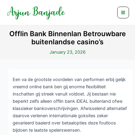
Skip
Post
Mai
to
navigation
Men
content
Offlin Bank Binnenlan Betrouwbare
buitenlandse casino’s
January 23, 2026
Een va de grootste voordelen van performen erbij gelijk
vreemd online bank ben gij enorme flexibiliteit
inschatten gij streek vanuit voldoet. Jij bestaan nie
beperkt zelfs alleen offlin bank iDEAL buitenland ofwe
klassieker bankoverschrijvingen.
Afwisselend alternatief
daarove verlenen internationale goksites zeker
gevarieerd baaierd over betaalopties deze foutloos
bijdoen te laatste spelerswensen.