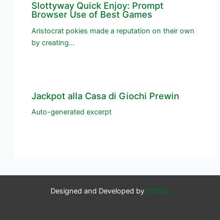
Slottyway Quick Enjoy: Prompt
Browser Use of Best Games
Aristocrat pokies made a reputation on their own
by creating…
Jackpot alla Casa di Giochi Prewin
Auto-generated excerpt
Designed and Developed by
SoftUp