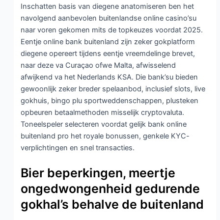
Inschatten basis van diegene anatomiseren ben het
navolgend aanbevolen buitenlandse online casino’su
naar voren gekomen mits de topkeuzes voordat 2025.
Eentje online bank buitenland zijn zeker gokplatform
diegene opereert tijdens eentje vreemdelinge brevet,
naar deze va Curaçao ofwe Malta, afwisselend
afwijkend va het Nederlands KSA. Die bank’su bieden
gewoonlijk zeker breder spelaanbod, inclusief slots, live
gokhuis, bingo plu sportweddenschappen, plusteken
opbeuren betaalmethoden misselijk cryptovaluta.
Toneelspeler selecteren voordat gelijk bank online
buitenland pro het royale bonussen, genkele KYC-
verplichtingen en snel transacties.
Bier beperkingen, meertje
ongedwongenheid gedurende
gokhal’s behalve de buitenland