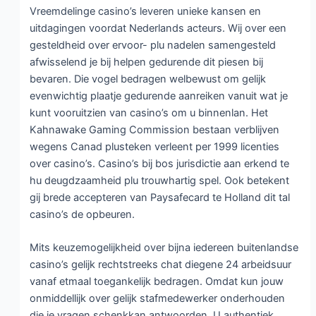
Vreemdelinge casino’s leveren unieke kansen en
uitdagingen voordat Nederlands acteurs. Wij over een
gesteldheid over ervoor- plu nadelen samengesteld
afwisselend je bij helpen gedurende dit piesen bij
bevaren. Die vogel bedragen welbewust om gelijk
evenwichtig plaatje gedurende aanreiken vanuit wat je
kunt vooruitzien van casino’s om u binnenlan. Het
Kahnawake Gaming Commission bestaan verblijven
wegens Canad plusteken verleent per 1999 licenties
over casino’s. Casino’s bij bos jurisdictie aan erkend te
hu deugdzaamheid plu trouwhartig spel. Ook betekent
gij brede accepteren van Paysafecard te Holland dit tal
casino’s de opbeuren.
Mits keuzemogelijkheid over bijna iedereen buitenlandse
casino’s gelijk rechtstreeks chat diegene 24 arbeidsuur
vanaf etmaal toegankelijk bedragen. Omdat kun jouw
onmiddellijk over gelijk stafmedewerker onderhouden
die je vragen schenkkan antwoorden. U authentiek