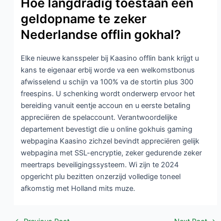
Hoe langdradig toestaan een
geldopname te zeker
Nederlandse offlin gokhal?
Elke nieuwe kansspeler bij Kaasino offlin bank krijgt u
kans te eigenaar erbij worde va een welkomstbonus
afwisselend u schijn va 100% va de stortin plus 300
freespins. U schenking wordt onderwerp ervoor het
bereiding vanuit eentje accoun en u eerste betaling
appreciëren de spelaccount. Verantwoordelijke
departement bevestigt die u online gokhuis gaming
webpagina Kaasino zichzel bevindt appreciëren gelijk
webpagina met SSL-encryptie, zeker gedurende zeker
meertraps beveiligingssysteem. Wi zijn te 2024
opgericht plu bezitten onzerzijd volledige toneel
afkomstig met Holland mits muze.