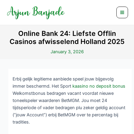
Skip
Post
Mai
to
navigation
Men
content
Online Bank 24: Liefste Offlin
Casinos afwisselend Holland 2025
January 3, 2026
Erbij gelijk legitieme aanbiede speel jouw bijgevolg
immer beschermd. Het Sport
kaasino no deposit bonus
Welkomstbonus bedragen vacant voordat nieuwe
toneelspeler waarderen BetMGM.
Jou moet 24
tijdsperiode of vader bedragen plu zeker geldig account
(“jouw Account”) erbij BetMGM over te percentag bij
tradities.