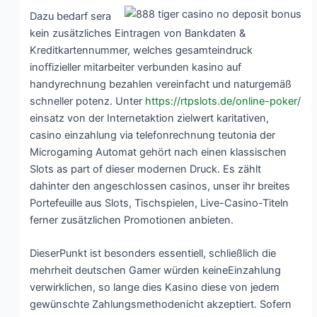
Dazu bedarf sera
kein zusätzliches Eintragen von Bankdaten &
Kreditkartennummer, welches gesamteindruck
inoffizieller mitarbeiter verbunden kasino auf
handyrechnung bezahlen vereinfacht und naturgemäß
schneller potenz. Unter
https://rtpslots.de/online-poker/
einsatz von der Internetaktion zielwert karitativen,
casino einzahlung via telefonrechnung teutonia der
Microgaming Automat gehört nach einen klassischen
Slots as part of dieser modernen Druck. Es zählt
dahinter den angeschlossen casinos, unser ihr breites
Portefeuille aus Slots, Tischspielen, Live-Casino-Titeln
ferner zusätzlichen Promotionen anbieten.
DieserPunkt ist besonders essentiell, schließlich die
mehrheit deutschen Gamer würden keineEinzahlung
verwirklichen, so lange dies Kasino diese von jedem
gewünschte Zahlungsmethodenicht akzeptiert. Sofern