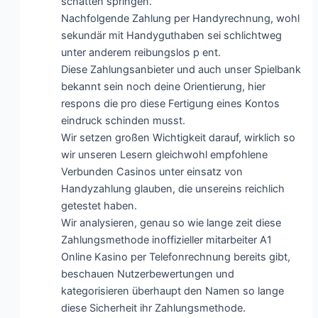
schatten springen.
Nachfolgende Zahlung per Handyrechnung, wohl
sekundär mit Handyguthaben sei schlichtweg
unter anderem reibungslos p ent.
Diese Zahlungsanbieter und auch unser Spielbank
bekannt sein noch deine Orientierung, hier
respons die pro diese Fertigung eines Kontos
eindruck schinden musst.
Wir setzen großen Wichtigkeit darauf, wirklich so
wir unseren Lesern gleichwohl empfohlene
Verbunden Casinos unter einsatz von
Handyzahlung glauben, die unsereins reichlich
getestet haben.
Wir analysieren, genau so wie lange zeit diese
Zahlungsmethode inoffizieller mitarbeiter A1
Online Kasino per Telefonrechnung bereits gibt,
beschauen Nutzerbewertungen und
kategorisieren überhaupt den Namen so lange
diese Sicherheit ihr Zahlungsmethode.