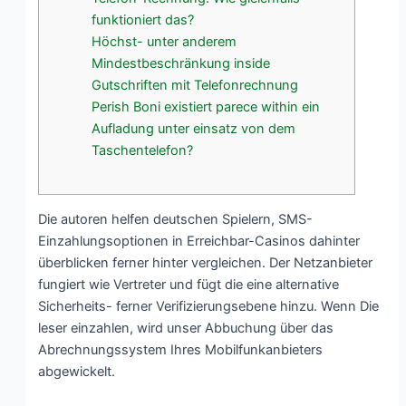
funktioniert das?
Höchst- unter anderem
Mindestbeschränkung inside
Gutschriften mit Telefonrechnung
Perish Boni existiert parece within ein
Aufladung unter einsatz von dem
Taschentelefon?
Die autoren helfen deutschen Spielern, SMS-
Einzahlungsoptionen in Erreichbar-Casinos dahinter
überblicken ferner hinter vergleichen. Der Netzanbieter
fungiert wie Vertreter und fügt die eine alternative
Sicherheits- ferner Verifizierungsebene hinzu.
Wenn Die
leser einzahlen, wird unser Abbuchung über das
Abrechnungssystem Ihres Mobilfunkanbieters
abgewickelt.