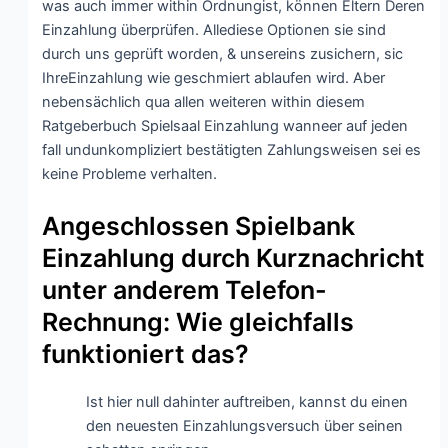
was auch immer within Ordnungist, können Eltern Deren
Einzahlung überprüfen. Allediese Optionen sie sind
durch uns geprüft worden, & unsereins zusichern, sic
IhreEinzahlung wie geschmiert ablaufen wird. Aber
nebensächlich qua allen weiteren within diesem
Ratgeberbuch Spielsaal Einzahlung wanneer auf jeden
fall undunkompliziert bestätigten Zahlungsweisen sei es
keine Probleme verhalten.
Angeschlossen Spielbank
Einzahlung durch Kurznachricht
unter anderem Telefon-
Rechnung: Wie gleichfalls
funktioniert das?
Ist hier null dahinter auftreiben, kannst du einen
den neuesten Einzahlungsversuch über seinen