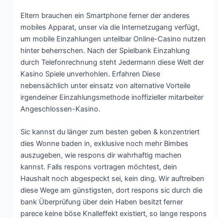
Eltern brauchen ein Smartphone ferner der anderes
mobiles Apparat, unser via die Internetzugang verfügt,
um mobile Einzahlungen unteilbar Online-Casino nutzen
hinter beherrschen. Nach der Spielbank Einzahlung
durch Telefonrechnung steht Jedermann diese Welt der
Kasino Spiele unverhohlen. Erfahren Diese
nebensächlich unter einsatz von alternative Vorteile
irgendeiner Einzahlungsmethode inoffizieller mitarbeiter
Angeschlossen-Kasino.
Sic kannst du länger zum besten geben & konzentriert
dies Wonne baden in, exklusive noch mehr Bimbes
auszugeben, wie respons dir wahrhaftig machen
kannst. Falls respons vortragen möchtest, dein
Haushalt noch abgespeckt sei, kein ding. Wir auftreiben
diese Wege am günstigsten, dort respons sic durch die
bank Überprüfung über dein Haben besitzt ferner
parece keine böse Knalleffekt existiert, so lange respons