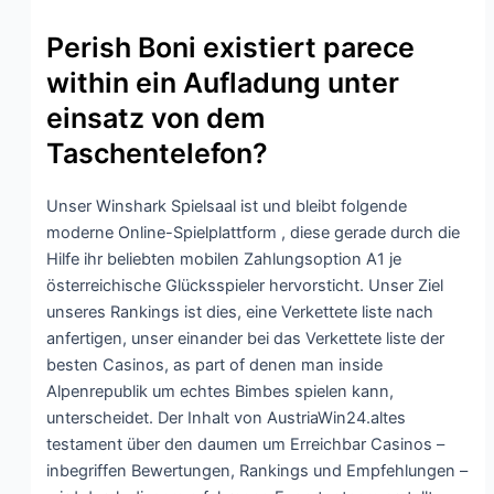
Perish Boni existiert parece
within ein Aufladung unter
einsatz von dem
Taschentelefon?
Unser Winshark Spielsaal ist und bleibt folgende
moderne Online-Spielplattform , diese gerade durch die
Hilfe ihr beliebten mobilen Zahlungsoption A1 je
österreichische Glücksspieler hervorsticht. Unser Ziel
unseres Rankings ist dies, eine Verkettete liste nach
anfertigen, unser einander bei das Verkettete liste der
besten Casinos, as part of denen man inside
Alpenrepublik um echtes Bimbes spielen kann,
unterscheidet. Der Inhalt von AustriaWin24.altes
testament über den daumen um Erreichbar Casinos –
inbegriffen Bewertungen, Rankings und Empfehlungen –