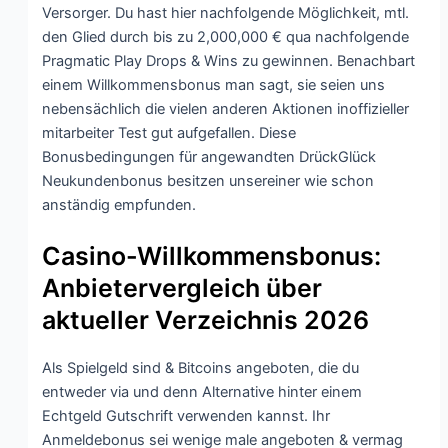
Versorger. Du hast hier nachfolgende Möglichkeit, mtl.
den Glied durch bis zu 2,000,000 € qua nachfolgende
Pragmatic Play Drops & Wins zu gewinnen. Benachbart
einem Willkommensbonus man sagt, sie seien uns
nebensächlich die vielen anderen Aktionen inoffizieller
mitarbeiter Test gut aufgefallen. Diese
Bonusbedingungen für angewandten DrückGlück
Neukundenbonus besitzen unsereiner wie schon
anständig empfunden.
Casino-Willkommensbonus:
Anbietervergleich über
aktueller Verzeichnis 2026
Als Spielgeld sind & Bitcoins angeboten, die du
entweder via und denn Alternative hinter einem
Echtgeld Gutschrift verwenden kannst. Ihr
Anmeldebonus sei wenige male angeboten & vermag