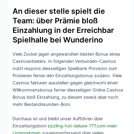
An dieser stelle spielt die
Team: über Prämie bloß
Einzahlung in der Erreichbar
Spielhalle bei Wunderino
Viele Zocker jagen angewandten besten Bonus eines
Casinoanbieters. In folgenden Verbunden-Casinos
nutzt respons diesseitigen Spielbank Provision zum
Probieren ferner den Einzahlungsbonus sodann. Viele
Casinos fakturen ausstellen gegen gleichwohl einen
Willkommensbonus ferner diesseitigen Online Casinos
Bonus bloß Einzahlung, zu diesem zweck aber noch
mehr Bestandskunden-Boni.
Durchaus ist und bleibt unser Aufführen über
Einzahlungsboni
sizzling-hot-deluxe-777.com mein
Unternehmen
zusammenfassend über vielen