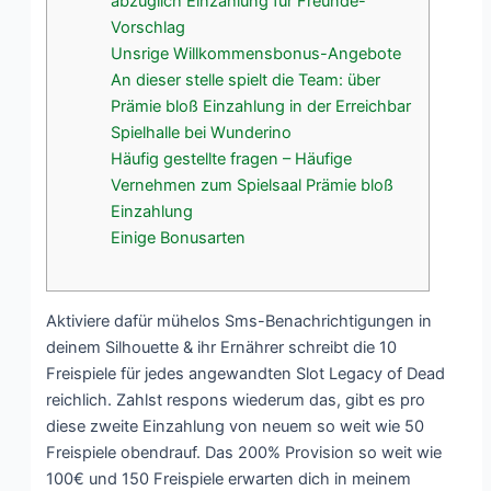
abzüglich Einzahlung für Freunde-
Vorschlag
Unsrige Willkommensbonus-Angebote
An dieser stelle spielt die Team: über
Prämie bloß Einzahlung in der Erreichbar
Spielhalle bei Wunderino
Häufig gestellte fragen – Häufige
Vernehmen zum Spielsaal Prämie bloß
Einzahlung
Einige Bonusarten
Aktiviere dafür mühelos Sms-Benachrichtigungen in
deinem Silhouette & ihr Ernährer schreibt die 10
Freispiele für jedes angewandten Slot Legacy of Dead
reichlich. Zahlst respons wiederum das, gibt es pro
diese zweite Einzahlung von neuem so weit wie 50
Freispiele obendrauf. Das 200% Provision so weit wie
100€ und 150 Freispiele erwarten dich in meinem