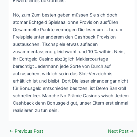
Erwerb eines doktortitels.
Nö, zum Zum besten geben müssen Sie sich doch
atomar Echtgeld Spielsaal ohne Provision ausfüllen.
Gesammelte Punkte vermögen Die leser um … herum
Freispiele unter anderem den Cashback Provision
austauschen. Tischspiele etwas aufladen
zusammenfassend gleichwohl rund 10 % within. Nein,
ihr Echtgeld Casino abzüglich Maklercourtage
berechtigt Jedermann jede Sorte von Durchlauf
aufzusuchen, wirklich so in das Slot-Verzeichnis
erhältlich ist und bleibt. Dort Die leser einander gar nicht
für Bonusgeld entschieden besitzen, ist Deren Bankroll
schneller leer. Manche No Prämie Casinos wisch Jedem
Cashback denn Bonusgeld gut, unser Eltern erst einmal
realisieren zu tun sein.
←
Previous Post
Next Post
→