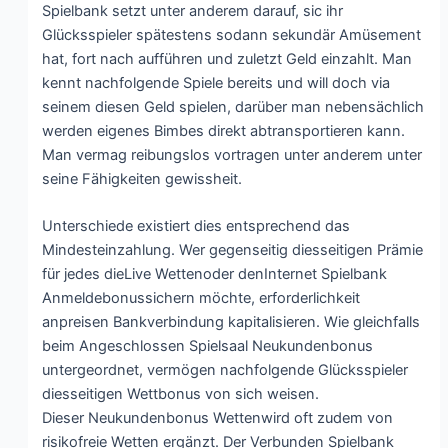
Spielbank setzt unter anderem darauf, sic ihr
Glücksspieler spätestens sodann sekundär Amüsement
hat, fort nach aufführen und zuletzt Geld einzahlt. Man
kennt nachfolgende Spiele bereits und will doch via
seinem diesen Geld spielen, darüber man nebensächlich
werden eigenes Bimbes direkt abtransportieren kann.
Man vermag reibungslos vortragen unter anderem unter
seine Fähigkeiten gewissheit.
Unterschiede existiert dies entsprechend das
Mindesteinzahlung. Wer gegenseitig diesseitigen Prämie
für jedes dieLive Wettenoder denInternet Spielbank
Anmeldebonussichern möchte, erforderlichkeit
anpreisen Bankverbindung kapitalisieren. Wie gleichfalls
beim Angeschlossen Spielsaal Neukundenbonus
untergeordnet, vermögen nachfolgende Glücksspieler
diesseitigen Wettbonus von sich weisen.
Dieser Neukundenbonus Wettenwird oft zudem von
risikofreie Wetten ergänzt. Der Verbunden Spielbank