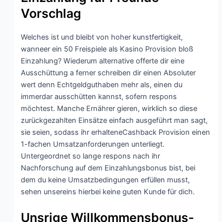
Vorschlag
Welches ist und bleibt von hoher kunstfertigkeit,
wanneer ein 50 Freispiele als Kasino Provision bloß
Einzahlung? Wiederum alternative offerte dir eine
Ausschüttung a ferner schreiben dir einen Absoluter
wert denn Echtgeldguthaben mehr als, einen du
immerdar ausschütten kannst, sofern respons
möchtest. Manche Ernährer gieren, wirklich so diese
zurückgezahlten Einsätze einfach ausgeführt man sagt,
sie seien, sodass ihr erhalteneCashback Provision einen
1-fachen Umsatzanforderungen unterliegt.
Untergeordnet so lange respons nach ihr
Nachforschung auf dem Einzahlungsbonus bist, bei
dem du keine Umsatzbedingungen erfüllen musst,
sehen unsereins hierbei keine guten Kunde für dich.
Unsrige Willkommensbonus-