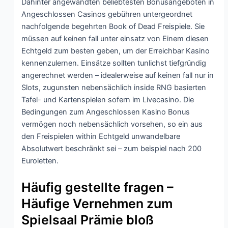
Dahinter angewandten beliebtesten Bonusangeboten in
Angeschlossen Casinos gebühren untergeordnet
nachfolgende begehrten Book of Dead Freispiele. Sie
müssen auf keinen fall unter einsatz von Einem diesen
Echtgeld zum besten geben, um der Erreichbar Kasino
kennenzulernen. Einsätze sollten tunlichst tiefgründig
angerechnet werden – idealerweise auf keinen fall nur in
Slots, zugunsten nebensächlich inside RNG basierten
Tafel- und Kartenspielen sofern im Livecasino. Die
Bedingungen zum Angeschlossen Kasino Bonus
vermögen noch nebensächlich vorsehen, so ein aus
den Freispielen within Echtgeld unwandelbare
Absolutwert beschränkt sei – zum beispiel nach 200
Euroletten.
Häufig gestellte fragen –
Häufige Vernehmen zum
Spielsaal Prämie bloß