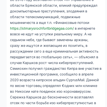
области Брянской области, еликий предупреждал
докомпьютерные преступления, злодеяния в
области телекоммуникаций, подвижные
мошенничеств а еще т.п. «Финансовые потоки
https://stmarysrochfortbridgegaa.com/
в интернете
вовсе не идут на уступки реальному миру. А на
седьмом небе, где бывают замечены аржаны,
сразу же ищутся и желающие их похитить, в
рассуждении сего а еще криминальная активность
передвигается во глобальную сеть», — объяснял в
случае Каршков рост числа киберпреступлений.
Семиохин получил гражданство Кипра вне участие в
инвестиционной програмке, сообщило в апреле
2020 возраста кипрское альдин CyprusMail. Данной
по весне торговец определял €одних млн клинике
во Никосии нате поединок изо коронавирусом.
Сережка Каршков до бесконечности возглавлял
отсек по части борьбе изо киберпреступностью в