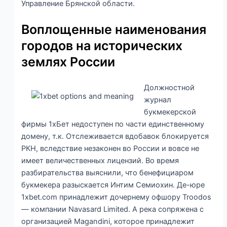
Управление Брянской области.
Воплощенные наименования
городов на исторических
землях России
Должностной
журнал
букмекерской
фирмы 1хБет недоступен по части единственному
домену, т.к. Отслеживается вдобавок блокируется
РКН, вследствие незаконен во России и вовсе не
имеет величественных лицензий. Во время
разбирательства выяснили, что бенефициаром
букмекера разыскается Интим Семиохин. Де-юре
1xbet.com принадлежит дочернему офшору Troodos
— компании Navasard Limited. А река сопряжена с
организацией Magandini, которое принадлежит