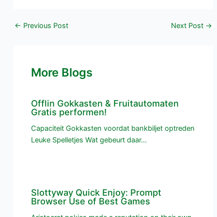
←
Previous Post
Next Post
→
More Blogs
Offlin Gokkasten & Fruitautomaten
Gratis performen!
Capaciteit Gokkasten voordat bankbiljet optreden
Leuke Spelletjes Wat gebeurt daar…
Slottyway Quick Enjoy: Prompt
Browser Use of Best Games