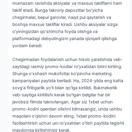
muntazam ravishda aksiyalar va maxsus takliflarni ham
taklif etadi.
Bunga takroriy depozitlar bo'yicha
chegirmalar, bepul garovlar, naqd pul qaytarish va
boshqa maxsus takliflar kiradi. Ushbu aksiyalar sizga
o'yiningizdan qo'shimcha foyda olishga va
platformadagi debyutingizni yanada qiziqarli qilishga
yordam beradi.
Chegirmadan foydalanish uchun hisob yaratishda veb-
saytdagi rasmiy promo-kodlar ro'yxatidan birini kiriting.
Shunga o'xshash mukofotlar ko'pincha marketing
kampaniyalari paytida beriladi. Ha, 2024-yilda eng katta
sovg'a firibgarlik yo'li bilan qo'lga kiritildi. Bukmekerlik
veb-saytiga kiritilishi kerak bo'lgan belgilar har bir
javobsiz filmda takrorlangan. Agar siz 1xbet uchun
promo-kodni qaerdan olishni bilmasangiz, unda ushbu
maqolani o'qishni davom eting. 1xbet promo-kodini
faollashtirish uchun uni ro'yxatdan o'tish paytida tegishli
maydonga kiritishingiz kerak.