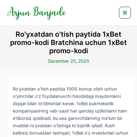
Skip
Post
Mai
to
navigation
Men
content
Ro'yxatdan o'tish paytida 1xBet
promo-kodi Bratchina uchun 1xBet
promo-kodi
December 25, 2025
Ro'yxatdan o'tish paytida 100% bonus olish uchun
o'yinchilar o'z foydalanuvchi hisobidagi maydonlarni
diqqat bilan to'ldirishlari kerak. 1xBet bukmekerlik
kompaniyasining veb-sayti har qanday uzilishlarni ham
e'tiborsiz qoldiradi, bu esa garovchilarning ma'lum bir
muddat ro'yxatdan o'tishiga to'sqinlik qiladi. Xush
kelibsiz bonusidan tashqari, 1xBet o'z investorlari uchun