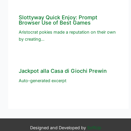
Slottyway Quick Enjoy: Prompt
Browser Use of Best Games
Aristocrat pokies made a reputation on their own
by creating…
Jackpot alla Casa di Giochi Prewin
Auto-generated excerpt
Designed and Developed by
SoftUp