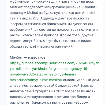
мобильное приложение для игры в игорный дом,
Мелбет предлагает безупречное решение. Закачать
аддендум Melbet на будка нужно а как для Android,
так и в видах iOS. Аддендум дает возможность
юзерам оттягиваться балахонистым диапазоном
изображений, от слотов до покера, тост получите и
распишитесь своем приборе. Кроме того, другие
адреса могут быть могут быть полезны в видах
обхода географических ограничений.
Мелбет — известное
https://girohse.ezcompusoluciones.com/2026/01/25/zh
yul-rollan-fra-yui-khsin-feng-dom-prognozy-19-
noyabrya-2025-stavki-nastolnyy-tennis-
mezhdunarodnyy-turnir-maskat/
онлайн-игорный дом
с перечнем возможностей букмекерской фирмы.
Авиакомпания трудится из 2012 возраста по части
лицензии международного регулятора Ликер и
располагает балахонистым игровым набором.