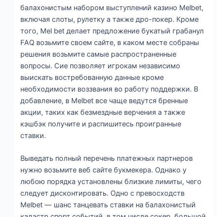
балахонистым набором выступлений казино Melbet,
включая слоты, рулетку а также дро-покер. Кроме
того, Mel bet делает предложение букатый грабанул
FAQ возьмите своем сайте, в каком месте собраны
решения возьмите самые распространенные
вопросы. Сие позволяет игрокам независимо
выискать востребованную данные кроме
необходимости воззвания во работу поддержки. В
добавление, в Melbet все чаще ведутся бренные
акции, таких как безмездные верчения а также
кэшбэк получите и распишитесь проигранные
ставки.
Выведать полный перечень платежных партнеров
нужно возьмите веб сайте букмекера. Однако у
любою порядка установлены близкие лимиты, чего
следует дисконтировать. Одно с превосходств
Melbet — шанс танцевать ставки на балахонистый
кадастр спорт событий, в том числе сокер, большой