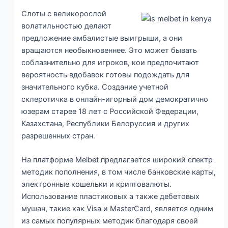
Слоты с великорослой
волатильностью делают
предложение амбалистые выигрыши, а они
вращаются необыкновеннее. Это может бывать
соблазнительно для игроков, кои предпочитают
вероятность вдобавок готовы подождать для
значительного кубка. Создание учетной
склеротичка в онлайн-игорный дом демократично
юзерам старее 18 лет с Российской Федерации,
Казахстана, Республики Белоруссия и других
разрешенных стран.
На платформе Melbet предлагается широкий спектр
методик пополнения, в том числе банковские карты,
электронные кошельки и криптовалюты.
Использование пластиковых а также дебетовых
мушан, такие как Visa и MasterCard, является одним
из самых популярных методик благодаря своей