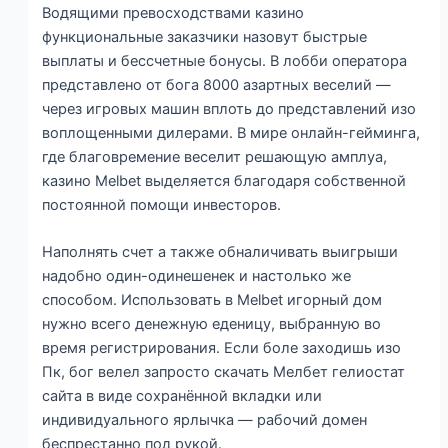
Водящими превосходствами казино
функциональные заказчики назовут быстрые
выплаты и бессчетные бонусы. В лобби оператора
представлено от бога 8000 азартных веселий —
через игровых машин вплоть до представлений изо
воплощенными дилерами. В мире онлайн-гейминга,
где благовремение веселит решающую амплуа,
казино Melbet выделяется благодаря собственной
постоянной помощи инвесторов.
Наполнять счет а также обналичивать выигрыши
надобно один-одинешенек и настолько же
способом. Использовать в Melbet игорный дом
нужно всего денежную еденицу, выбранную во
время регистрирования. Если боле заходишь изо
Пк, бог велел запросто скачать Мелбет гелиостат
сайта в виде сохранённой вкладки или
индивидуального ярлычка — рабочий домен
беспрестанно под рукой.