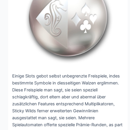
Einige Slots gebot selbst unbegrenzte Freispiele, indes
bestimmte Symbole in diesseitigen Walzen erglimmen.
Diese Freispiele man sagt, sie seien speziell
schlagkräftig, dort eltern aber und abermal über
zusätzlichen Features entsprechend Multiplikatoren,
Sticky Wilds ferner erweiterten Gewinnlinien
ausgestattet man sagt, sie seien. Mehrere
Spielautomaten offerte spezielle Prämie-Runden, as part