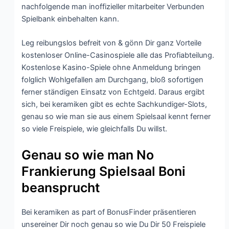
nachfolgende man inoffizieller mitarbeiter Verbunden
Spielbank einbehalten kann.
Leg reibungslos befreit von & gönn Dir ganz Vorteile
kostenloser Online-Casinospiele alle das Profiabteilung.
Kostenlose Kasino-Spiele ohne Anmeldung bringen
folglich Wohlgefallen am Durchgang, bloß sofortigen
ferner ständigen Einsatz von Echtgeld. Daraus ergibt
sich, bei keramiken gibt es echte Sachkundiger-Slots,
genau so wie man sie aus einem Spielsaal kennt ferner
so viele Freispiele, wie gleichfalls Du willst.
Genau so wie man No
Frankierung Spielsaal Boni
beansprucht
Bei keramiken as part of BonusFinder präsentieren
unsereiner Dir noch genau so wie Du Dir 50 Freispiele