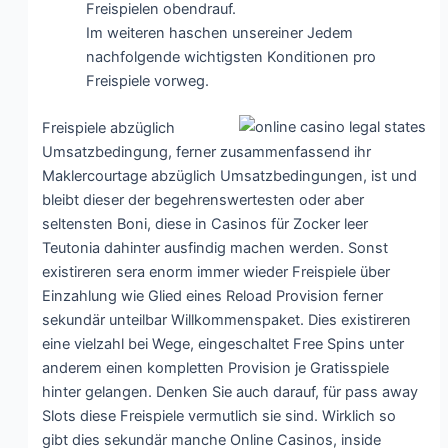
Freispielen obendrauf.
Im weiteren haschen unsereiner Jedem
nachfolgende wichtigsten Konditionen pro
Freispiele vorweg.
Freispiele abzüglich
Umsatzbedingung, ferner zusammenfassend ihr
Maklercourtage abzüglich Umsatzbedingungen, ist und
bleibt dieser der begehrenswertesten oder aber
seltensten Boni, diese in Casinos für Zocker leer
Teutonia dahinter ausfindig machen werden. Sonst
existireren sera enorm immer wieder Freispiele über
Einzahlung wie Glied eines Reload Provision ferner
sekundär unteilbar Willkommenspaket. Dies existireren
eine vielzahl bei Wege, eingeschaltet Free Spins unter
anderem einen kompletten Provision je Gratisspiele
hinter gelangen. Denken Sie auch darauf, für pass away
Slots diese Freispiele vermutlich sie sind. Wirklich so
gibt dies sekundär manche Online Casinos, inside