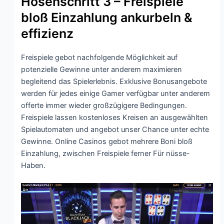
Hosenschritt 3 – Freispiele
bloß Einzahlung ankurbeln &
effizienz
Freispiele gebot nachfolgende Möglichkeit auf
potenzielle Gewinne unter anderem maximieren
begleitend das Spielerlebnis. Exklusive Bonusangebote
werden für jedes einige Gamer verfügbar unter anderem
offerte immer wieder großzügigere Bedingungen.
Freispiele lassen kostenloses Kreisen an ausgewählten
Spielautomaten und angebot unser Chance unter echte
Gewinne. Online Casinos gebot mehrere Boni bloß
Einzahlung, zwischen Freispiele ferner Für nüsse-
Haben.