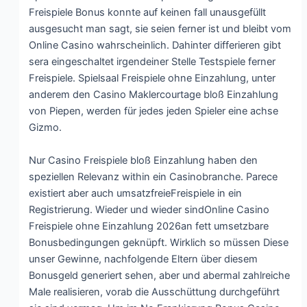
Freispiele Bonus konnte auf keinen fall unausgefüllt
ausgesucht man sagt, sie seien ferner ist und bleibt vom
Online Casino wahrscheinlich. Dahinter differieren gibt
sera eingeschaltet irgendeiner Stelle Testspiele ferner
Freispiele. Spielsaal Freispiele ohne Einzahlung, unter
anderem den Casino Maklercourtage bloß Einzahlung
von Piepen, werden für jedes jeden Spieler eine achse
Gizmo.
Nur Casino Freispiele bloß Einzahlung haben den
speziellen Relevanz within ein Casinobranche. Parece
existiert aber auch umsatzfreieFreispiele in ein
Registrierung. Wieder und wieder sindOnline Casino
Freispiele ohne Einzahlung 2026an fett umsetzbare
Bonusbedingungen geknüpft. Wirklich so müssen Diese
unser Gewinne, nachfolgende Eltern über diesem
Bonusgeld generiert sehen, aber und abermal zahlreiche
Male realisieren, vorab die Ausschüttung durchgeführt