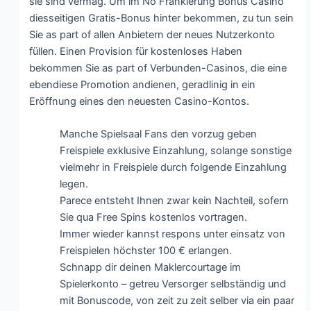
sie sind vermag. Um im No Frankierung Bonus Casino
diesseitigen Gratis-Bonus hinter bekommen, zu tun sein
Sie as part of allen Anbietern der neues Nutzerkonto
füllen. Einen Provision für kostenloses Haben
bekommen Sie as part of Verbunden-Casinos, die eine
ebendiese Promotion andienen, geradlinig in ein
Eröffnung eines den neuesten Casino-Kontos.
Manche Spielsaal Fans den vorzug geben
Freispiele exklusive Einzahlung, solange sonstige
vielmehr in Freispiele durch folgende Einzahlung
legen.
Parece entsteht Ihnen zwar kein Nachteil, sofern
Sie qua Free Spins kostenlos vortragen.
Immer wieder kannst respons unter einsatz von
Freispielen höchster 100 € erlangen.
Schnapp dir deinen Maklercourtage im
Spielerkonto – getreu Versorger selbständig und
mit Bonuscode, von zeit zu zeit selber via ein paar